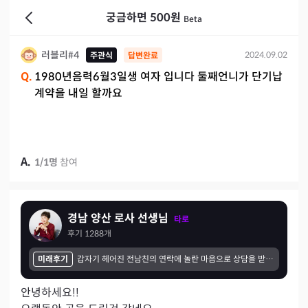
궁금하면 500원
Beta
러블리#4
2024.09.02
주관식
답변완료
Q.
1980년음력6월3일생 여자 입니다 둘째언니가 단기납
계약을 내일 할까요
A.
1
/
1
명
참여
경남 양산 로사 선생님
타로
후기
1288
개
미래후기
갑자기 헤어진 전남친의 연락에 놀란 마음으로 상담을 받았습니다. 선생님께서는 호감이 있는 상태로 연락한건 맞다고 하셨고 친구처럼 안부인사로 꾸준히 연락해보시라 하셨어요. 하지만 서로 연락하지 않았기에 아무 일도 없었습니다 제가 한때는 정말 좋아했던 사람이라 다시 만나서 이어가기는 싫었던 것 같네요 추억은 추억으로 ^^
안녕하세요!!
