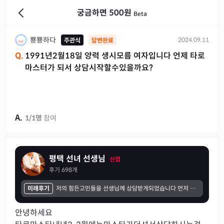
궁금하면 500원
Beta
뿅뿅하다
2024.09.11
주관식
답변완료
Q.
1991년2월18일 양력 생시모름 여자입니다 언제 타로
마스터가 되서 상담시작할수있을까요?
A.
1
/
1
명
참여
평택 선녀 선생님
신점
후기
698
개
미래후기
저의 힘든고민들을 선생님께 상담받게되었습니다 먼저 선생님께서 제마음을 다읽으신거처럼 편안하고 따뜻하게 말씀해주셔서 좋았고 신기하고 시간이 뜻깊건 느껴졌던것같습니다 혼자고민했던 제일들을 선생님께서 방향을 제시해주시니까 마음이 편안해지고 해결책을찾은것같아서 너무좋았습니다
안녕하세요
