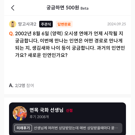
궁금하면 500원
Beta
망고사과2
2024.09.25
주관식
답변완료
Q.
2002년 8월 6일 (양력) 오시생 연애가 언제 시작될 지
궁금합니다, 이번에 만나는 인연은 어떤 경로로 만나게
되는 지, 생김새와 나이 등이 궁금합니다. 과거의 인연인
가요? 새로운 인연인가요?
A.
2
/
2
명
참여
면목 국화 선생님
신점
후기
2008
개
미래후기
선생님께 여러번 상담받았는데 매번 상담받을때마다 묻기도전에 얘기해주시고 꼭좋은말뿐만아니라 아닌건 아니라고 얘기해주셔서 오히려좋았어요! 그렇다고 말을 세게 하시는건 또아니시고 말투는 다정하셔서 들을때 거부감도없고 좋았어요.