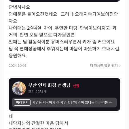
안녕하세요  

연애운은 들어오긴햇네요   그러나 오래지속되여보이진안
아요

나이대는 2살4살  차이  우연한 미팅  만남이보여지고  과
거의  인연 보담 앞으로 다가올인연

첫째는 님 활동적이분 유머스러우면서 키가 좀 커보여요  
님 꼭 연애성공해서 추워지는데 마음이 따뜻하게 보내시길 
응원해요.
2024.10.01
더 자세한 답변 받기
>
부산 연제 화경 선생님
신점
후기
2281
개
미래후기
사업을 시작하기 전 사업 방향이 막혀 있다는 이야기를 듣고 계속 마음에 걸렸습니다. 그래서 형편이 넉넉하지 않았지만 없는 돈을 아껴가며 사업이 잘되기를 바라는 마음으로 여러 방향에서 기도를 부탁드렸습니다. 시간이 지나면서 신기하게도 조금씩 변화가 생기기 시작했습니다. 생각보다 먼 지역에서도 찾아와 주시는 분들이 생겼고, 소개를 통해 문의도 꾸준히 이어졌습니다. 아직 더 성장해야 할 부분은 많지만 예전처럼 막막하기보다는 길이 하나씩 열리고 있다는 느낌을 받고 있습니다. 덕분에 마음도 한결 편안해졌고, 앞으로도 초심을 잃지 않고 성실하게 운영해 더 많은 분들에게 좋은 교육을 전할 수 있도록 노력하겠습니다.
네

내담자님의 간절한 마음 담아서 
