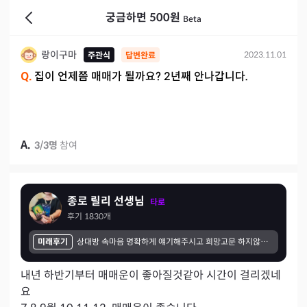
궁금하면 500원
Beta
랑이구마
2023.11.01
주관식
답변완료
Q.
집이 언제쯤 매매가 될까요? 2년째 안나갑니다.
A.
3
/
3
명
참여
종로 릴리 선생님
타로
후기
1830
개
미래후기
상대방 속마음 명확하게 얘기해주시고 희망고문 하지않으시고 있는 사실대로 얘기해주세요 근데 그게 맞는 부분들이 시간이 지나고나니 맞는 부분이 많다라는게 느껴지더라구요 다소 실망스러운 결과이긴하나 틀린게 이니기에 잘 들었습니다 감사해요
내년 하반기부터 매매운이 좋아질것같아 시간이 걸리겠네
요
