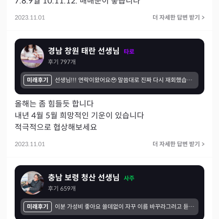
7.8.9월 10.11.12. 매매운이 좋습니다
2023.11.01
더 자세한 답변 받기
>
경남 창원 태란 선생님
타로
후기
797
개
미래후기
선생님!!! 연락이왔어요🥹 말씀대로 진짜 다시 재회했습니다 선생님덕분입니다🥹 선생님께서 1-2주사이에 강하다고 하셨는데 8일째전화가오고 진심으로 서로 대화했어요 이번에 저도 반성하는부분이 있어요 선생님 또다시 너무 감사하고 감사합니다 속마음도 정확하시고 매번 연애문제 직장문제 다 깔끔하게미래를 말씀해주시고 힘도 얻어갑니다!! 다음에도 고민생기면 이번처럼 오겠습니다😊
올해는 좀 힘들듯 합니다

내년 4월 5월 희망적인 기운이 있습니다 

적극적으로 협상해보세요
2023.11.01
더 자세한 답변 받기
>
충남 보령 청산 선생님
사주
후기
659
개
미래후기
이분 가성비 좋아요 쓸데없이 자꾸 이름 바꾸라그러고 듣기시른소리 하시는게 좀 곤욕이긴한데 그래두 말씀하시던 내용중 맞는게 많았어요. 간만에 다시 상담받을까 싶긴한데 또 이름 얘기하시고 시간 잡아먹을까봐.. 고민됩니다ㅜㅜ이젠 나아지셨으려나