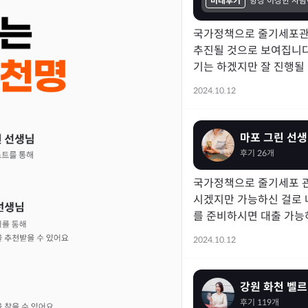
미래후기
국가정책으로 줄기세포관련
추진될 것으로 보여집니다
기는 하겠지만 잘 진행될
2024.10.12
마포 그린 선
후기
26
개
국가정책으로 줄기세포 관
시겠지만 가능하신 걸로 
를 준비하시면 대출 가능
2024.10.12
강원 화천 벨르
후기
119
개