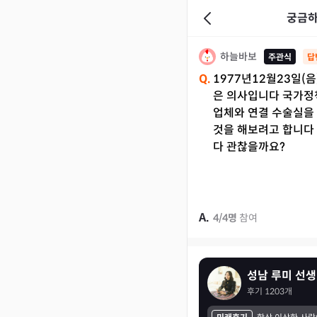
궁금하
하늘바보
주관식
답
Q.
1977년12월23일(
은 의사입니다 국가정
업체와 연결 수술실을
것을 해보려고 합니다
다 관찮을까요?
A.
4
/
4
명
참여
성남 루미 선
후기
1203
개