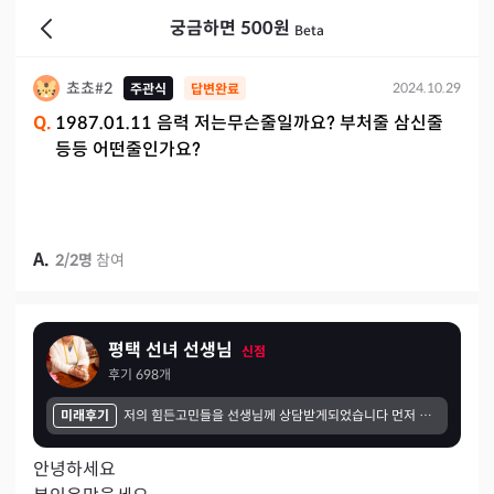
궁금하면 500원
Beta
쵸쵸#2
2024.10.29
주관식
답변완료
Q.
1987.01.11 음력 저는무슨줄일까요? 부처줄 삼신줄
등등 어떤줄인가요?
A.
2
/
2
명
참여
평택 선녀 선생님
신점
후기
698
개
미래후기
저의 힘든고민들을 선생님께 상담받게되었습니다 먼저 선생님께서 제마음을 다읽으신거처럼 편안하고 따뜻하게 말씀해주셔서 좋았고 신기하고 시간이 뜻깊건 느껴졌던것같습니다 혼자고민했던 제일들을 선생님께서 방향을 제시해주시니까 마음이 편안해지고 해결책을찾은것같아서 너무좋았습니다
안녕하세요
