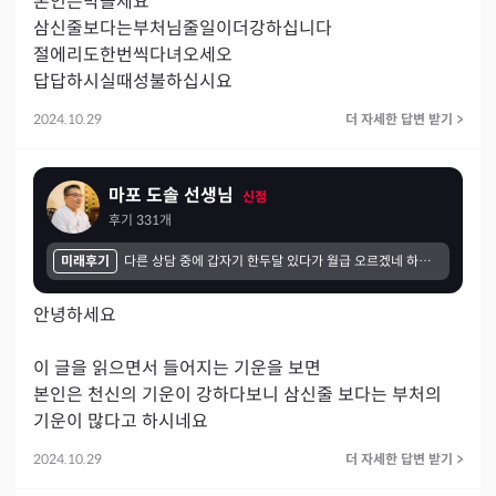
본인은막을세요

삼신줄보다는부처님줄일이더강하십니다

절에리도한번씩다녀오세오

답답하시실때성불하십시요
2024.10.29
더 자세한 답변 받기
>
마포 도솔 선생님
신점
후기
331
개
미래후기
다른 상담 중에 갑자기 한두달 있다가 월급 오르겠네 하셨습니다. 연봉협상 할 시기도 안되었고 월급이 오를 일이 전혀 없을텐데 오를거라 그러셔서 이상하다는 생각을 했습니다. 근데 3월에 갑자기 대표가 전직원에게 인센티브를 주었네요. 정말 깜짝 놀랐습니다!
안녕하세요 

이 글을 읽으면서 들어지는 기운을 보면 

본인은 천신의 기운이 강하다보니 삼신줄 보다는 부처의 
기운이 많다고 하시네요
2024.10.29
더 자세한 답변 받기
>