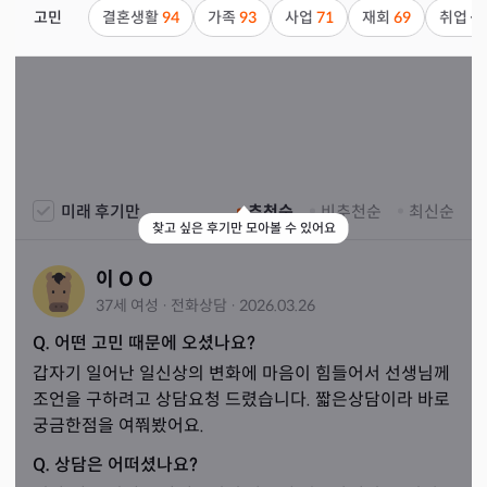
고민
결혼생활
94
가족
93
사업
71
재회
69
취업·
벼락대신 선생님
후기
624
미래 후기만
추천순
비추천순
최신순
찾고 싶은 후기만 모아볼 수 있어요
이 O O
37세
여성
·
전화
상담
·
2026.03.26
Q. 어떤 고민 때문에 오셨나요?
갑자기 일어난 일신상의 변화에 마음이 힘들어서 선생님께 
조언을 구하려고 상담요청 드렸습니다. 짧은상담이라 바로 
궁금한점을 여쭤봤어요.
Q. 상담은 어떠셨나요?