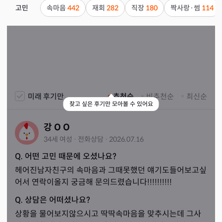
고민
속마음
442
재회
282
직장
180
짝사랑·썸
114
도로시 선생님
후기
1,760
미래 후기만
추천순
비추천순
최신순
찾고 싶은 후기만 모아볼 수 있어요
강 O O
34세
여성
·
전화
상담
·
2026.07.16
Q. 어떤 고민 때문에 오셨나요?
헤어진남자친구의 속마음과 그때못했던 얘기도들어보고싶
어서 연락이올지 궁금해 문의드렸습니다!!!!!!!!!!
Q. 상담은 어떠셨나요?
상황을 물어보지않으시고 딱딱속마음을 맞추시는데 그사