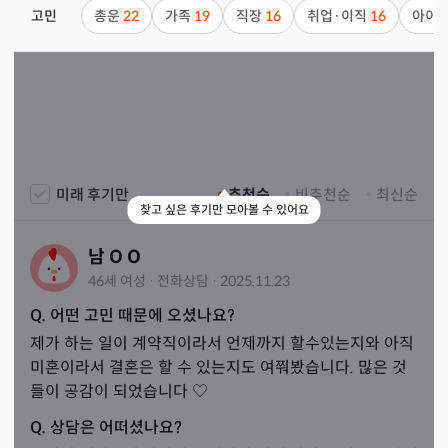
고민
총운
22
가족
19
직장
16
취업·이직
16
아이·
미호 선생님
후기
166
미래 후기만
추천순
비추천순
최신순
찾고 싶은 후기만 모아볼 수 있어요
남 O O
46세
여성
·
전화
상담
·
2025.11.23
Q. 어떤 고민 때문에 오셨나요?
제가 하는 일이 계약직이라서 언제까지 할수있는지와 아직 
미혼이라서 결혼은 할 수 있는지도 여쭤봤습니다. 많은 것
들이 공감이 되었습니다 ♡
Q. 상담은 어떠셨나요?