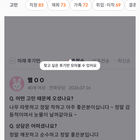
고민
직장
83
재회
73
가족
72
취업·이직
69
결혼
별이 선생님
후기
611
미래 후기만
추천순
비추천순
최신순
찾고 싶은 후기만 모아볼 수 있어요
혤 O O
40세
여성
·
전화
상담
·
2026.07.16
Q. 어떤 고민 때문에 오셨나요?
나무 따뜻하고 정말 착하고 아주 좋은분이십니다 ~ 정말 감
동적이여서 눈물이 날꺼같아요 ~
Q. 상담은 어떠셨나요?
정말 깨끗하고 순수하고 정말 좋은분입니다 
