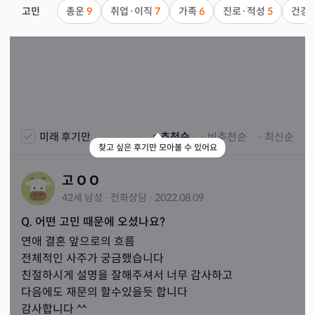
고민
총운
9
취업·이직
7
가족
6
진로·적성
5
건강
토정 선생님
후기
69
미래 후기만
추천순
비추천순
최신순
찾고 싶은 후기만 모아볼 수 있어요
고 O O
42세
남성
·
전화
상담
·
2022.08.09
Q. 어떤 고민 때문에 오셨나요?
연애 결혼 앞으로의 흐름 

전체적인 사주가 궁금했습니다

친절하시게 설명을 잘해주셔서 너무 감사하고

다음에도 재문의 할수있을듯 합니다

감사합니다 ^^