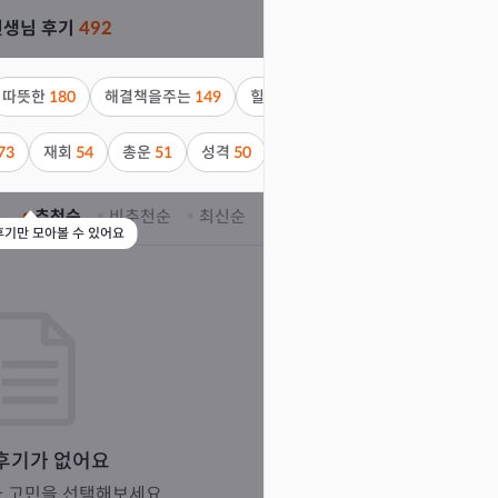
선생님
후기
492
따뜻한
180
해결책을주는
149
힐링되는
127
직설적인
70
진
73
재회
54
총운
51
성격
50
취업·이직
47
결혼생활
42
추천순
비추천순
최신순
후기만 모아볼 수 있어요
후기가 없어요
과 고민을 선택해보세요