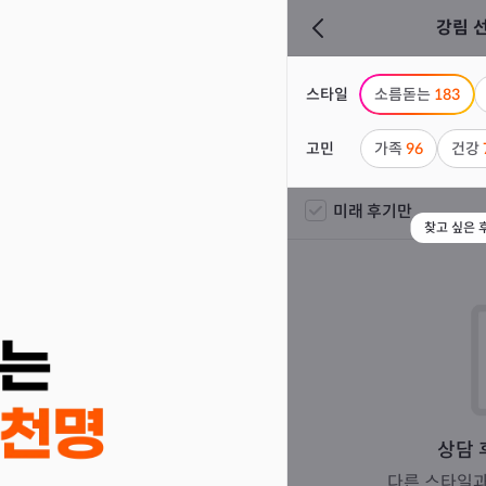
강림 
스타일
소름돋는
183
고민
가족
96
건강
미래 후기만
찾고 싶은 
상담 
다른 스타일