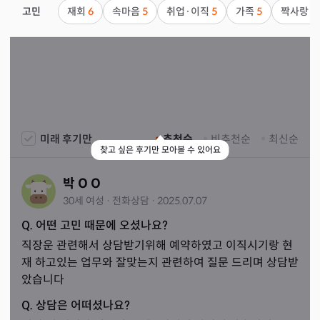
고민
재회
6
속마음
5
취업·이직
5
가족
5
짝사랑·
수리아 선생님
후기
56
미래 후기만
추천순
비추천순
최신순
찾고 싶은 후기만 모아볼 수 있어요
박 O O
30세
여성
·
전화
상담
·
2025.07.07
Q. 어떤 고민 때문에 오셨나요?
직장운 관련해서 상담받기위해 예약하였고 이직시기랑 현
재 하고있는 업무와 잘맞는지 관련하여 질문 드리며 상담받
았습니다
Q. 상담은 어떠셨나요?