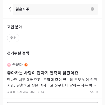
고민 분야
총운
천기누설 검색
꿈꾼다
좋아하는 사람이 갑자기 연락이 끊겼어요
만나면 너무 잘해주고.. 주말에 같이 잤는데 뽀뽀 밖에 안했
지만,, 결혼하고 싶은 여자라고 친구한테 말하구 자꾸 여지
주는 말과 행동 때문에 제가 마음 너무 줬는지 어제 3번 봤
공감
0
·
조회
204
·
2023.06.14
댓글
3
는