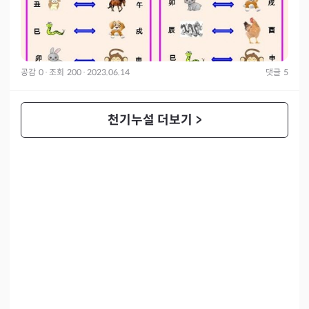
공감
0
·
조회
200
·
2023.06.14
댓글
5
천기누설 더보기
>