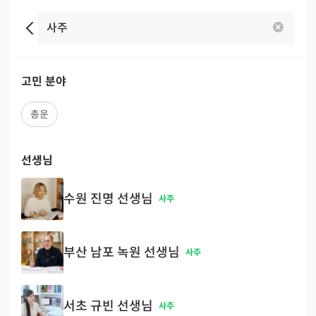
고민 분야
총운
선생님
수원 진명 선생님
사주
부산 남포 녹원 선생님
사주
서초 규빈 선생님
사주