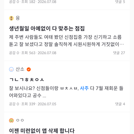
공감
0
·
조회
182
·
2026.07.08
댓글
5
융
생년월일 아예없이 다 맞추는 점집
제 주변 사람들도 여태 봤던 신점집중 가장 신기하고 소름
돋고 잘 보셨다고 정말 솔직하게 시원시원하게 거짓없이 다
말해주신다고 하길래 저도 고민하다가 가봤습니다 !!!!! 경
공감
0
·
조회
563
·
2026.07.08
댓글
27
력이 3
산소
ㄱㄴㄱㅎㅊㅇㅅ
잘 보시나요? 신점들이랑 ㅂㅊㅅㅂ,
사주
다 7월 재회운 들
어와있다고 공수 ...
공감
0
·
조회
339
·
2026.07.05
댓글
4
ㅇㅇ
이젠 미련없이 앱 삭제 합니다