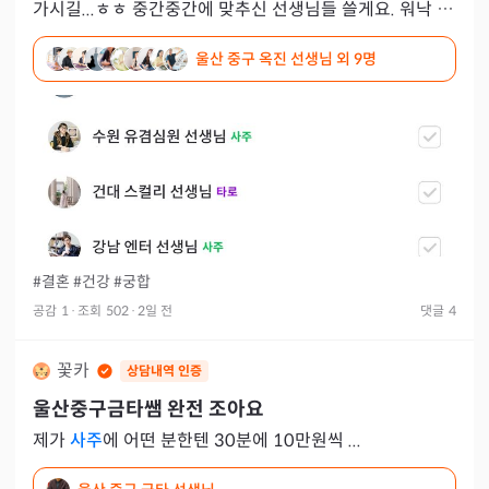
가시길...ㅎㅎ 중간중간에 맞추신 선생님들 쓸게요. 워낙 이
야기가 길어서요. 전 배우자의 외도가 의심되서 발만 동동
울산 중구 옥진 선생님
외 9명
구
#결혼
#건강
#궁합
공감
1
·
조회
502
·
2일 전
댓글
4
꽃카
상담내역 인증
울산중구금타쌤 완전 조아요
제가
사주
에 어떤 분한텐 30분에 10만원씩 ...