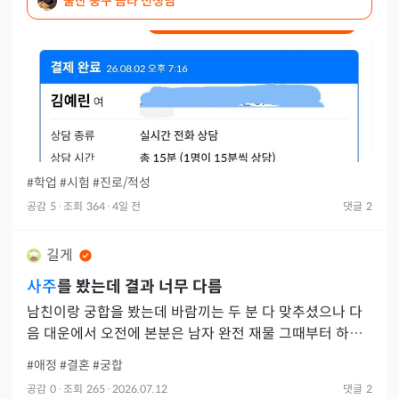
울산 중구 금타 선생님
#학업
#시험
#진로/적성
공감
5
·
조회
364
·
4일 전
댓글
2
길게
사주
를 봤는데 결과 너무 다름
남친이랑 궁합을 봤는데 바람끼는 두 분 다 맞추셨으나 다
음 대운에서 오전에 본분은 남자 완전 재물 그때부터 하락
세라고 하시고 다른 분은 그때부터 완전 잘 나가고 괜찮은
#애정
#결혼
#궁합
여자랑 도
공감
0
·
조회
265
·
2026.07.12
댓글
2