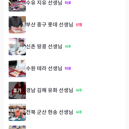
수유 지유 선생님
타로
부산 중구 롯데 선생님
신점
신촌 땅콩 선생님
사주
수원 테라 선생님
타로
경남 김해 유화 선생님
휴가
사주
전북 군산 현송 선생님
사주