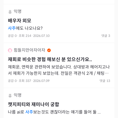
익명
배우자 외모
사주
에도 나오나요?
공감
0
·
조회
214
·
2026.07.10
댓글
3
힘들지만아자아자
재회로 비슷한 경험 해보신 분 있으신가요..
재회운, 연락운 관련하여 보았습니다. 상대방과 헤어지고나
서 재회가 가능한지 보았는데. 전일은 객관식 2개 / 채팅상
담 2개 / 전화상담 1개 금일은 객관식 5개를 보았는데 점사
공감
0
·
조회
337
·
2026.07.09
댓글
13
익명
챗지피티와 재미나이 궁합
나름 ai로
사주
보는것도 괜찮더라는 얘기를 들어 둘 ...