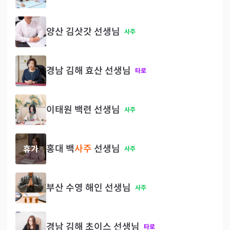
양산 김삿갓 선생님
사주
경남 김해 효산 선생님
타로
이태원 백련 선생님
사주
홍대 백
사주
선생님
휴가
사주
부산 수영 해인 선생님
사주
경남 김해 초이스 선생님
타로