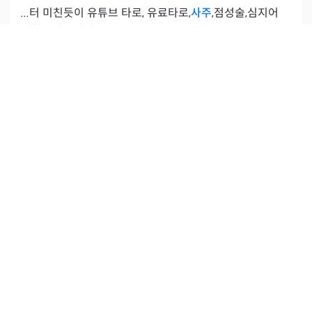
...터 미친듯이 유튜브 타로, 유료타로,
사주
,점성술,심지어
재회주파수까지...ㅋ...
+
1
#재회
공감
6
·
조회
891
·
2026.07.03
댓글
14
뿌리깊은 나무
상담내역 인증
돈 아까웠던
사주
상담…
저는 천명에서 총 상담 횟수만 100번이 넘는 단골 중에 단
골 입니다 할인가로 내린 가격임에도 불구하고 …돈이 아
까울정도로 아쉬움이 더 컸고… 다시 상담받을 의향은 없