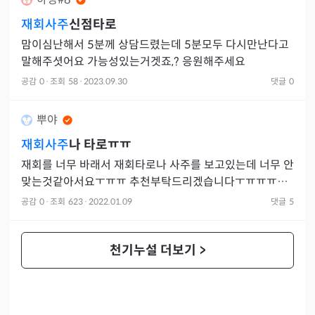
재회사주
신점타로
맘이심난해서 5분께 상담드렸는데 5분모두 다시만난다고
말해주셧어요 가능성있는거겟죠,? 응원해주세요
공감
0
·
조회
58
·
2023.09.30
댓글
0
뿌야
재회사주
나 타로ㅠㅠ
재회를 너무 바래서 재회타로나 사주를 보고있는데 너무 안
맞는것같아서요ㅜㅠㅠ 추천부탁드리겠습니다ㅜㅠㅠㅠㅜ
ㅜ
공감
0
·
조회
623
·
2022.01.09
댓글
5
천기누설 더보기
>