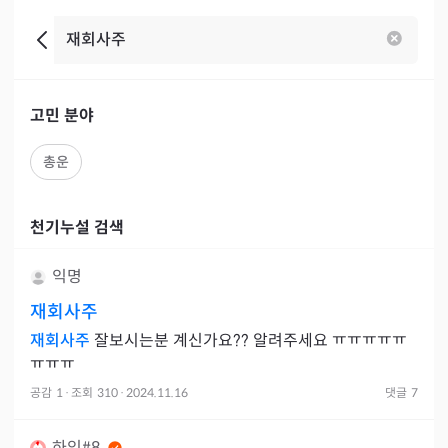
고민 분야
총운
천기누설 검색
익명
재회사주
재회사주
잘보시는분 계신가요?? 알려주세요 ㅠㅠㅠㅠㅠ
ㅠㅠㅠ
공감
1
·
조회
310
·
2024.11.16
댓글
7
하잉#8