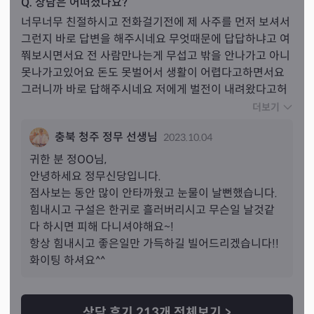
Q. 상담은 어떠셨나요?
너무너무 친절하시고 전화걸기전에 제 사주를 먼저 보셔서 
그런지 바로 답변을 해주시네요 무엇때문에 답답하냐고 여
쭤보시면서요 전 사람만나는게 무섭고 밖을 안나가고 아니 
못나가고있어요 돈도 못벌어서 생활이 어렵다고하면서요 
그러니까 바로 답해주시네요 저에게 벌전이 내려왔다고허
시면서 산내림받은 사람그리고 우리와같은 일을 하고 있는
더보기
사람이 있느냐면서요 제가 신내림 받을려고 대나무를 잡았
충북 청주 정무 선생님
2023.10.04
는데 대나무사 흔들렸다고말했고요 그사이 엄마가 대나무 
뺏어서 신내림 받았다고했었어요 한달도 안되어서 엄마 포
귀한 분 
정
OO님,
기하고 안하고있다고했더니 저희집엔 이런일을해야하는사
안녕하세요 정무신당입니다.

람이 필요한데 안해서 그렇다네요 벌전 무서운건데... 하필
점사보는 동안 많이 안타까웠고 눈물이 날뻔했습니다.

나에게... 사람을 만나는게 무서운게 벌전때문이라니.. 대충
힘내시고 구설은 한귀로 흘러버리시고 무슨일 날것같
은 내가 벌받고있네 싶긴했지만.. 잘못한것도 없는데 왜 이
다 하시면 피해 다니셔야해요~!

런게 오냐 싶은 맘이 들기도하지만요... 벌전을 없애는 방법
항상 힘내시고 좋은일만 가득하길 빌어드리겠습니다!!

을 가르쳐주시긴했는데.. 할수있으면 좋겠어요 우선은 이것
화이팅 하셔요^^
부터 해결할수있도록 노력할께요 감사합니다 정말로요
상담 후기
213
개 전체보기
>