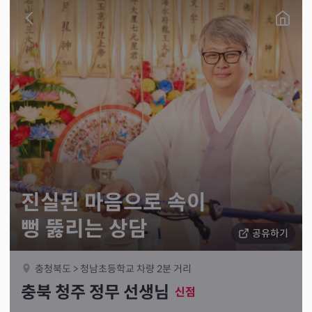
진실된 마음으로 속이
뻥 뚫리는 상담
공유하기
충청북도 > 청남초등학교 차량 2분 거리
충북 청주 정무 선생님
신점