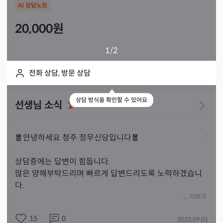
AI 상담노트
20,000
원
1
/2
전화 상담, 방문 상담
상담 방식을 확인할 수 있어요
선생님 소식
1
🧧안녕하세요 청주 정무신당입니다🧧

상담중에는 답변이 힘듭니다.

많은 양해부탁드리며 빠르게 답변드리도록 노력하겠습니
다.

점사 상담은 예약제로 받고있으니 참고해주시고

... 더보기
실시간 상담은 결제하시고 3분뒤에 전화주시면 됩니다

15
0
2023.09.01