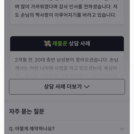
볼 때 더욱 많은 이야기를 듣고 들려드리기 위해서라고 말
며 많이 가까워졌다며 감사 인사를 전하셨습니다. 저
씀하셨습니다. 손님께서 오시기 전 선몽과 지기를 받으시는
도 손님의 짝사랑이 이루어지기를 바라고 있습니다.
경우도 많다고 해요.
재물운
상담 사례
2개월 전, 20대 중반 남성분이 찾아오셨습니다. 손님
께서는 어린 나이에 사업을 하고 있으셨는데, 욕심이
있는 분이라 사업을 더 크게 확장하고 싶다고 말씀하
셨습니다.
상담 사례
더보기
제가 점사를 보는데, 신령님께서 손님은 어리지만 남
들과 좀 다르게 사업에 있어서 생각과 머리가 뛰어나
자주 묻는 질문
다는 말과 함께 공수를 내려주셨습니다. 손님께서 몇
군데에 체인점을 내려는데 잘 될지 물어보셔서, 저
Q.
어떻게 예약하나요?
는 A지역은 이동인구가 많이 없지만 생각했던 것보