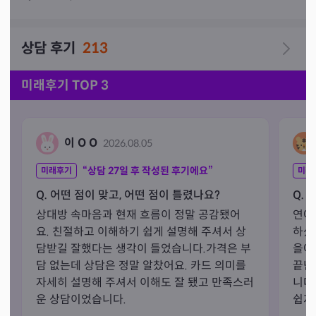
※상담에 만족하셨다면 ,강력추천과 좋은후기

부탁드립니다※

상담 후기
213
👉신령님의 말씀을 전해드리는 공수입니다.

     좋은은공수가 나올수도 있고 안좋은 공수가 나올수.    

미래후기 TOP 3
     도 있습니다. 이점 고려하셔서 상담 신청해주세요!!

이 O O
2026.08.05
※ 예약시간이 지나면 노쇼 처리가되오니 예약시간에 갑
자기 상담이 어려운경우 미리 말씀해주시면 노쇼 처리가 
“상담
27
일 후 작성된 후기에요”
미래후기
미래
안됩니다.이점 양해부탁드리며 아무말없이 예약시간이 늦
Q. 어떤 점이 맞고, 어떤 점이 틀렸나요?
Q. 
으면 다음 상담자분께서 많이기다리게 됩니다!!
상대방 속마음과 현재 흐름이 정말 공감됐어
연애
요. 친절하고 이해하기 쉽게 설명해 주셔서 상
하셨
담받길 잘했다는 생각이 들었습니다.가격은 부
을에
담 없는데 상담은 정말 알찼어요. 카드 의미를 
끝난
자세히 설명해 주셔서 이해도 잘 됐고 만족스러
니다
운 상담이었습니다.
쉽지