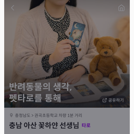
반려동물의 생각,
펫타로를 통해
공유하기
충청남도 > 권곡초등학교 차량 1분 거리
충남 아산 꽃하얀 선생님
타로