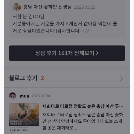
😂 그걸 쌤께서 상처 받았었네요? 라고 맞추시더라고요… 
충남 아산 꽃하얀 선생님
2023.03.15
헝 맞아요
 너무 마음 아팠어요 그래서 더 미련이 남는 건지 
몰라도 이 재회가 간절해요 일단 재회 가능하고 연락 온다
귀한 분 
김
OO님,
고 하셨고 알려주신 날에 꼭 오길 바라고 있어요 부정 나오
기분좋아지는 기운을 가지고계신거 같아용 덕분에 즐
면 어떡하지 하고 겁 먹었지만 괜히 겁 먹은 것 같아요! 이
거운 상담이었습니다!!감사합니다♡♡
제 전 연락 오길 바라면서 기도하면서 자려고요 그리고 말
씀해주신대로 팩트로 혼낼 예정이에요! 시원시원하게 타
로 봐 주신 꽃하얀 쌤 감사합니다! 좋은 하루 좋은 한주 보
상담 후기
161
개 전체보기
>
내세요 🍀🌸🌳🏻
블로그 후기
2
mua
2023.07.24
재회타로 타로점 정확도 높은 충남 아산 꽃하얀 선생님
재회타로 타로점 정확도 높은 충남 아산 꽃하
얀 선생님 안녕하세요 무아입니다 오늘 소개
할 곳은 재회타로 ...