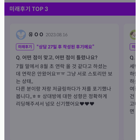
미래후기 TOP 3
유 O O
2023.08.16
“상담
27
일 후 작성된 후기에요”
미래후기
미래
Q. 어떤 점이 맞고, 어떤 점이 틀렸나요?
Q. 
7월 말에서 8월 초 연락 올 것 같다고 하셨는
세번
데 연락은 안왔어요ㅠㅠ 그냥 서로 스토리만 보
하얀
는 상태,, 

하셨
다른 분이랑 저랑 저글링하다가 저를 포기했나
여전
봅니다,,ㅎㅎ 상대방에 대한 성향은 정확하게 
건 맞
리딩해주셔서 넘모 신기했어요❤️❤️❤️
고비
면 