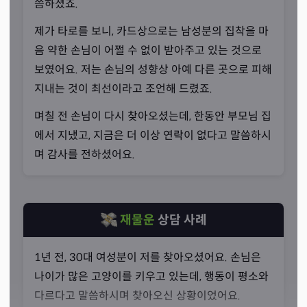
씀하셨죠.
제가 타로를 보니, 카드상으로는 남성분의 집착을 마
음 약한 손님이 어쩔 수 없이 받아주고 있는 것으로
보였어요. 저는 손님의 성향상 아예 다른 곳으로 피해
펫타로
지내는 것이 최선이라고 조언해 드렸죠.
“반려동물에 관한 타로를 주로 공부했습니다.”
며칠 전 손님이 다시 찾아오셨는데, 한동안 부모님 집
선생님께서는 펫타로를 위주로 상담을 진행하고 계십니
에서 지냈고, 지금은 더 이상 연락이 없다고 말씀하시
다. 펫타로를 공부하신 분들이 많이 없기 때문에 생소하게
며 감사를 전하셨어요.
느낄 수 있지만, 기본적으로 반려동물이 어떤 생각을 하고
있는지를 알아보는 타로라고 소개하셨죠.
재물운
상담 사례
1년 전, 30대 여성분이 저를 찾아오셨어요. 손님은
나이가 많은 고양이를 키우고 있는데, 행동이 평소와
다르다고 말씀하시며 찾아오신 상황이었어요.