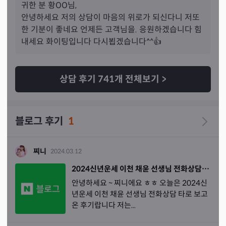
저개인적으로 맘에 쏙들어요 곧 다시 찾아오겠습니다 🥰
귀한 분 
황
OO님,
안녕하세요 저의 상담이 마음의 위로가 되신다니 저또
한 기분이 좋네요 언제든 고객님을. 응원하겠습니다 힘
내세요 화이팅입니다 다시뵙겠습니다^^👍
상담 후기
741
개 전체보기
>
블로그 후기
1
찌니
2024.03.12
2024신년운세 이천 채윤 선생님 전화상담 타로 보고온 후기
안녕하세요 ~ 찌니에요 ㅎㅎ 오늘은 2024신
년운세 이천 채윤 선생님 전화상담 타로 보고
온 후기랍니다 저는...