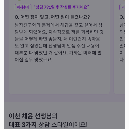
“상담
791
일 후 작성된 후기에요”
미래후기
미래
Q. 어떤 점이 맞고, 어떤 점이 틀렸나요?
Q. 
남자친구와의 문제에서 해답을 찾고 싶어서 상
남자
담받게 되었어요. 지속적으로 저를 괴롭히던 것
되었
들을 어떻게 하면 좋을지, 왜 이런건지 속마음
친구
도 알고 싶었는데 선생님이 말씀 주신 내용이 
떨아
대부분 다 맞았던 거 같아요. 가까운 미래에 벌
이 
어질 일두 맞았구요. 
다 
이천 채윤 선생님
의
대표 3가지
상담 스타일이에요!