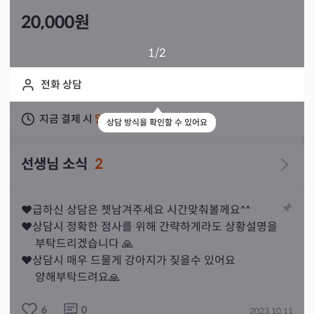
20,000
원
1
/2
전화 상담
지금 결제 시
일주일 이내
상담 가능
상담 방식을 확인할 수 있어요
선생님 소식
2
❤급하신 상담은 쳇남겨주세요 시간맞춰볼께요^^

❤상담시 정확한 점사를 위해 간략하게라도 상황설명을  

     부탁드리겠습니다 🙏

❤상담시 매우 드물게 강아지가 짖을수 있어요 

     양해부탁드려요🙏
6
0
2023.10.11