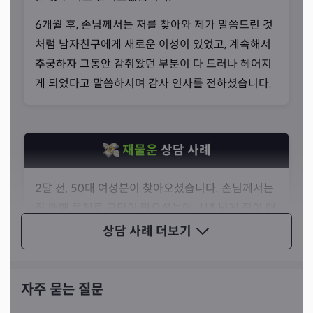
선생님께서는 손님들과 때로는 언니처럼 때로는 동생처럼
친근감 있게 대화를 해가면서 편안함을 주고, 희망 고문보
6개월 후, 손님께서는 저를 찾아와 제가 말씀드린 것
다는 정확한 점사를 편안하게 풀어드리며 안내를 해드리는
처럼 남자친구에게 새로운 이성이 있었고, 계속해서
편이라고 말씀하셨습니다.
추궁하자 그동안 감춰왔던 부분이 다 드러나 헤어지
게 되었다고 말씀하시며 감사 인사를 전하셨습니다.
재물운
상담 사례
2달 전, 50대 여성분이 찾아오셨습니다. 손님께서는
집 매매 문제로 고민이 많으셨는데, 1년 넘게 집이 매
매가 되지 않고 있다고 말씀하시며 해결방법이 있는
상담 사례
더보기
지 물어보셨습니다.
저는 손님과의 교감을 위해 대화를 나눈 후 카드 리딩
자주 묻는 질문
을 했습니다. 저는 카드를 보고, 손님께서 욕심이 많