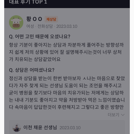
대표 후기 TOP 1
황 O O
재상담
여성
·
전화
상담
·
2023.03.10
Q. 어떤 고민 때문에 오셨나요?
항상 기분이 좋아지는 상담과 차분하게 풀어주는 방향성까
지 쉽게 저의 상황에 있어 잘 설명해주시는것이 너무 상처
가 치유되는 상담같았어요
Q. 상담은 어떠셨나요?
정신과 상담을 받는이 한번 받아보자 ㅅ나는 마음으로 찾았
다가 자주 찾게 되는 선생님 도움이 되는 조언을 해주시고 
굳이 병원을 찾기보다 마음의 치유가되는 저에게는 상담하
는 내내 기분도 좋아지고 약을 처방받아 먹은 느낌이였습니
다 속마음이 답답한것이 후련해지고 그렇다고 좋은 방향만 
이야기하는것이 아니라 조심할부분 안좋다하는 것까지 가
더보기
리지않고 일러주셨습니다 오히려 저를 배려한다고 조심하
이천 채윤 선생님
2023.03.10
시는것보다 속시원하게 있는 그대로 꾸밈없이 전달하시니 