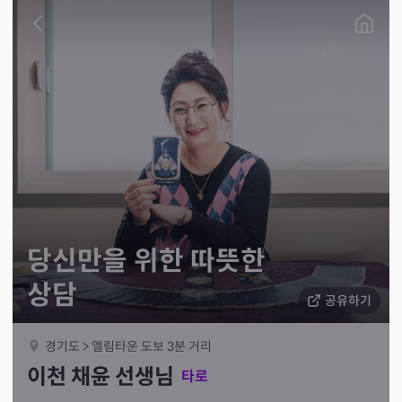
당신만을 위한 따뜻한
상담
공유하기
경기도 > 엘림타운 도보 3분 거리
이천 채윤 선생님
타로