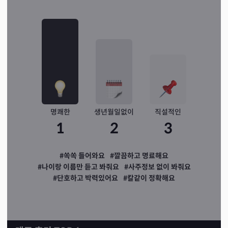
명쾌한
생년월일없이
직설적인
1
2
3
#쏙쏙 들어와요
#깔끔하고 명료해요
#나이랑 이름만 듣고 봐줘요
#사주정보 없이 봐줘요
#단호하고 박력있어요
#칼같이 정확해요