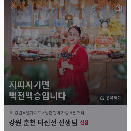
지피지기면
백전백승입니다
공유하기
강원특별자치도 > 남춘천역 차량 4분 거리
강원 춘천 터신전 선생님
신점