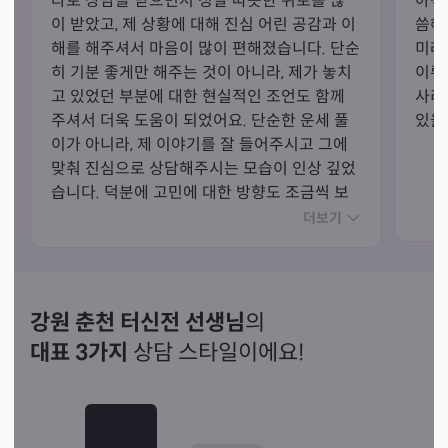
타로 상담을 받으면서 정말 따뜻한 위로를 많
아직
이 받았고, 제 상황에 대해 진심 어린 공감과 이
씀해
해를 해주셔서 마음이 많이 편해졌습니다. 단순
미래
히 기분 좋게만 해주는 것이 아니라, 제가 놓치
이뤄
고 있었던 부분에 대한 현실적인 조언도 함께 
사리
주셔서 더욱 도움이 되었어요. 단순한 운세 풀
있을
이가 아니라, 제 이야기를 잘 들어주시고 그에 
맞춰 진심으로 상담해주시는 모습이 인상 깊었
습니다. 덕분에 고민에 대한 방향도 조금씩 보
이기 시작했고, 마음의 안정을 찾을 수 있었던 
더보기
소중한 시간이었습니다
강원 춘천 터신전 선생님
의
대표 3가지
상담 스타일이에요!