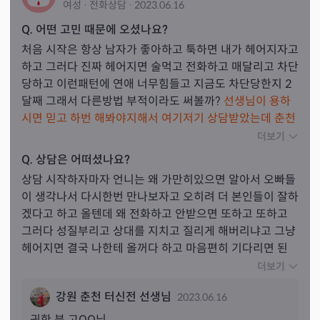
여성
·
전화
상담
·
2023.06.16
Q. 어떤 고민 때문에 오셨나요?
처음 시작은 항상 남자가 좋아하고 툭하면 내가 헤어지자고
하고 그러다 진짜 헤어지면 술먹고 전화하고 매달리고 차단
당하고 이런패턴에 연애 너무힘들고 지금도 차단당한지 2
달째 그래서 다른방법 부적이라도 써볼까? 
선생님이 용하
시면 믿고 하번 해봐야지해서 여기저기 상담받았는데 춘천
터신전선생님은 정말 소름돋게 다 맞췄어요
.
더보기
Q. 상담은 어떠셨나요?
상담 시작하자마자 언니는 왜 가만히있으면 알아서 오빠들
이 생각나서 다시한번 만나보자고 오히려 더 본인들이 잘하
겠다고 하고 올텐데 왜 전화하고 안받으면 또하고 또하고 
그러다 성질부리고 상대를 지치고 질리게 해버리냐고 그냥
헤어지면 결국 나한테 올꺼다 하고 마음편히 기다리면 된
다 
고. 근데 제가 그게 잘안되서 힘들다고 집착하게 된다고
더보기
~ 그래서 선생님 말씀처럼 남사친들 만나고 신경을 다른데 
강원 춘천 터신전 선생님
2023.06.16
쓰라고 그럴수록 전남친은 내가 더 신경쓰이고 질투나서 올
꺼라고 그래서 상담받고 나비부적 다음날받고 정말 소름돋
귀한 분 
고
OO님,