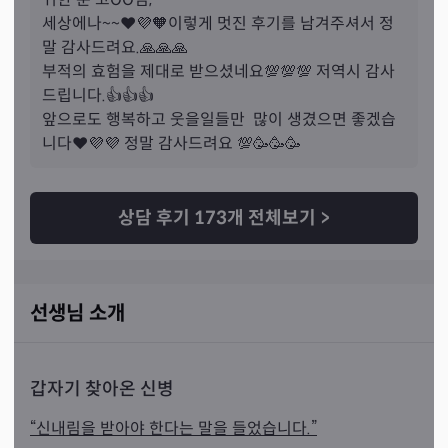
는게 그날 2년전 썸남이 잘지내냐고 연락오고 그애랑 연락
세상에나~~❤💜🧡이렇게 멋진 후기를 남겨주셔서 정
주고받고 하니 전남친에 대한 생각으로 괴롭던 하루가 마음
말 감사드려요.🙏🙏🙏

이 좀 편해졌어요.
 그걸로도 만족했는데 이부적 너무 무서
부적의 효험을 제대로 받으셨네요💯💯💯 저역시 감사
울정도로 효력이 장난아닌가봐요~~ 조금전에 부재중 전화
드립니다.👍👍👍

번호 찍혔어요. 한두번 울리지도 않고 끊겨서 받지못했지만
앞으로도 행복하고 웃을일들만  많이 생겼으면 좋겠습
~ 그래도 제가 다시 전화하지는 않았어요... 카톡도 확인해
니다❤💜💜 정말 감사드려요 💯🥳🥳🥳
보니 차단당한 카톡에 1표시들이 싹 읽음으로 바꼈어요~~ 
저 차단 풀렸나봐요. 이제 선생님 말씀처럼 맘편히 기다리
면서 잘지내는 모습만 보여주면 알아서 더 기어들어올때까
상담 후기
173
개 전체보기
>
지 한두번 튕길께요. 너무 감사해요 부적받은지 4일째 요
즘 마음도 너무편해지고 기분좋게 잠들수있을것같아요. 그
리고 그 전 썸남도 너무 잘해주고 주변에서 이뻐졌단 소리
도듣고 인기녀가 되는것같아요. 남친이랑 재회해서 또 연락
선생님 소개
드릴께요. 감사해요.
갑자기 찾아온 신병
“신내림을 받아야 한다는 말을 들었습니다.”