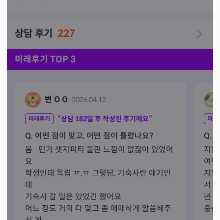
✅️생시 분석: 사주상담의 경우 생시를 받아서 펼쳐분석해
상담 후기
227
야하므로 분석시간 3-5분정도 소요됨을 미리공지드립니
다~  

✅️저는 사주와 타로를 필요에 따라 섞어서 보기때문에 다
미래후기 TOP 3
른 분들보다 가성비가 좋다고볼수있어요. 시간내에는 타로
관련 추가비는 없으니 보시다가 타로섞어서 보고싶으시면 
말씀주세요~~  말안하셔도 질문에따라 알아서 섞어서봅니
변 O O
2026.04.12
다😊💕

✅️유튜브와 개인상담때문에 종종 바로 연락이안될때가있
“상담
182
일 후 작성된 후기에요”
미래후기
미래
는데 기다려주시면 연락 드릴꺼에요! 감사해용! 

Q. 어떤 점이 맞고, 어떤 점이 틀렸나요?
Q. 
음.. 먼가 챗지피티 돌린 느낌이 없잖아 있었어
지원
요

여쭤
학생인데 독립 ㅠ.ㅠ 그렇담, 기숙사란 얘기인
지원
데

서 
기숙사 갈 일은 있었긴 했어요

년 
어느 정도 거의 다 맞고 좀 애매하게 말씀해주
중순