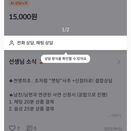
AI 상담노트
15,000
원
1
/2
전화 상담, 채팅 상담
상담 방식을 확인할 수 있어요
선생님 소식
2
🍀천명최초 : 초저렴 "챗팅"사주 +신점타로! 결합상담

🔥남친/남편과 연관된 사연 신청시 (궁합으로 진행)

1. 채팅 20분 상품 결제 

2. 음성 25분 상품 결제 

📍개인상담시 원하시는데로~ 

... 더보기
7
0
2023.09.01
🔥🔥채팅구매하신분 2번째 소식란 꼭 참고하세요🔥🔥
