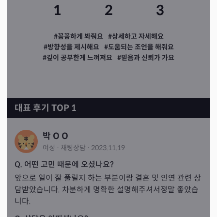
1
2
3
#꼼꼼하게 봐줘요
#상세하고 자세해요
#방향성을 제시해요
#도움되는 조언을 해줘요
#깊이 공부한게 느껴져요
#믿음과 신뢰가 가요
대표 후기 TOP 1
박 O O
여성
·
채팅
상담
·
2023.11.19
Q. 어떤 고민 때문에 오셨나요?
앞으로 일이 잘 풀릴지 하는 부분이랑 결혼 및 인연 관련 상
담받았습니다. 차분하게 명확한 설명해주셔서정말 좋았습
니다.