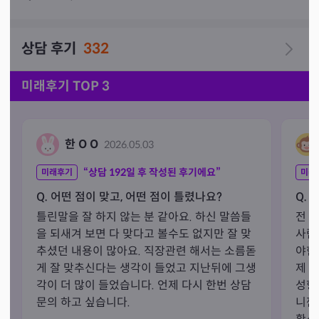
상담 후기
332
삼담전 깨끗한 기운 소통을 위해 잠시 기도하는 시간을 5-
10분정도 가지고 있습니다

미래후기 TOP 3
감사합니다🤗
한 O O
2026.05.03
“상담
192
일 후 작성된 후기에요”
미래후기
미래
Q. 어떤 점이 맞고, 어떤 점이 틀렸나요?
Q. 
틀린말을 잘 하지 않는 분 같아요. 하신 말씀들
전 
을 되새겨 보면 다 맞다고 볼수도 없지만 잘 맞
사람
추셨던 내용이 많아요. 직장관련 해서는 소름돋
야한
게 잘 맞추신다는 생각이 들었고 지난뒤에 그생
제 
각이 더 많이 들었습니다. 언제 다시 한번 상담 
성향
문의 하고 싶습니다.
니깐
