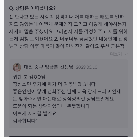
Q. 상담은 어떠셨나요?
1. 만나고 있는 사람의 성격이나 저를 대하는 태도를 말하
지도 않았는데 어떤게 문제인지 그리고 어떻게 해야하는지 
자세히 말씀 주셨어요 그러면서 저를 걱정해주고 저를 위하
는게 엄청 느껴졌어요 2. 너무너무 궁금했던 내용인데 선생
님과 상담 이후 마음이 많이 편해진거 같아요 우선 근본적
인 문제를 해결하고 난 후 문제이긴 하지만 제 마음가짐이 
더보기
중요하는것도 알게 됐구욤 3. 다른분들은 어설프게 말씀 하
대전 중구 임금봉 선생님
2023.05.10
시거나 나이가 어리니 같은 말로 넘어가셨던 얘기를 확실하
게 말씀 해주셨어요 그래서 어떻게 해야할지 마음을 딱 정
귀한 분 
김
OO님,
했구욤!! 선생님께 신점을 본 후로 마음이 많이 편해졌습니
정성스런 후기에 제가 더 감동받았습니다

다!! 
어떻게 말도 안 한걸 알고 딱딱 말씀 해주시는지 너무 
좋은인연이 닿게 전화주신 님께 더욱 감사드리고 언제
신기하고 놀랬어요
 친구들한테도 여기 대박이라고 하면서 
는 찾아주시면 아는대로 성심성의껏 상담드릴게요

소문 왕왕 내고 있습니다..ㅎㅎ 제가 무슨 일이 있었다 라
도움이 되는 상담이었다니 뿌듯합니다

고 말하기 전에 말씀 해주시고 해결방안을 딱 제시 해주시
이쁘게 사시길 빌게요

니 너무 감사했어요 두리뭉실 하지 않고 정말 칼 같이 말씀 
감사합니다^^
해주셔서 더욱 더 믿음이 갔어요 현재 제 마음과 제 상태를 
알아주시니 너무 감사했구요.. 엎으로도 궁금한게 있으면 