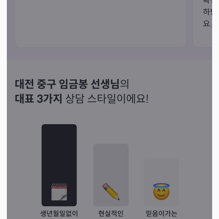
확신
하반
요.
대전 중구 임금봉 선생님
의
대표 3가지
상담 스타일이에요!
생년월일없이
현실적인
믿음이가는