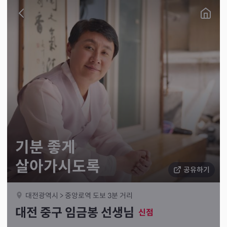
기분 좋게
살아가시도록
공유하기
대전광역시 > 중앙로역 도보 3분 거리
대전 중구 임금봉 선생님
신점