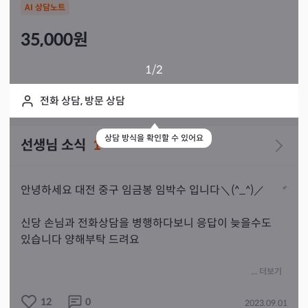
AI 상담노트
35,000
원
1
/2
전화 상담, 방문 상담
상담 방식을 확인할 수 있어요
선생님 소식
1
안녕하세요 대전 중구 임금봉 임박수 입니다＼(^_^)／

신당 손님과 전화상담을 병행하다보니 응답이 늦을수도 
있습니다 양해부탁 드려요

... 더보기
실시간 상담의 경우 (문의하기)를 눌러 채팅방에서 먼저 
12
0
2023.09.01
소통하고 5-10분후  상담전화 주시면 감사하겠습니다 😊 
