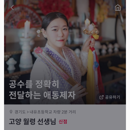
공수를 정확히
전달하는 애동제자
공유하기
경기도 > 내유초등학교 차량 2분 거리
고양 월령 선생님
신점