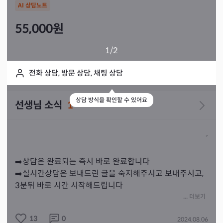
AI 상담노트
55,000
원
1
/2
전화 상담, 방문 상담, 채팅 상담
상담 방식을 확인할 수 있어요
선생님 소식
1
➡️상담은 완료되는 즉시 바로 완료합니다

➡️실시간상담은 보내드린 글을 숙지해주시고 보내주시고, 
3분뒤 바로 시간 시작해드립니다

➡️사주 다 받습니다

... 더보기
➡️한번에 질문 주셔도 모두 못 봐드리는 경우가 많기 때문
13
0
2024.08.06
에 그때그때 하나씩만 질문 해 주시고, 상담 시작 후 질문 