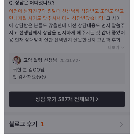
Q. 상담은 어떠셨나요?
이전에 남자친구와 썸탈때 선생님께 상담받고 조언도 얻고 
만나게될 시기도 맞추셔서 다시 상담받았습니당!
 그 사이
에 상담받은 분들도 많을텐데 이전 상담내용도 먼저 말씀주
시고 선생님께서 상담을 진지하게 해주시는 것 같아 좋았어
용 현재 상대방이 잘한 선택인지 잘못한건지 고민과 후회
가 좀 있고 갈수록 후회가 커질거라 11월말~1월쯤 연락 올
더보기
거지맠 지금은 생각정리할 시간이 필요하다고 말씀주셨어
고양 월령 선생님
2023.09.27
용 생각정리하게 당분간은 좀 두고 10월 초 지나고 조금 당
겨주면 재회 시기는 더 빨라질 수 있다고 해주셨습니다! 이
귀한 분 
김
OO님,
사는 10월~11월쯤 가능할거고 이직은 지금 시기적으로 잠
앗 감사해요😊😊
깐 힘든거니 옮기지 않는게 좋다고 말씀주셨어요!
! 처음 상
담받았을때보다 선생님께서 연결되는 질문을 여쭤보기 전
에 먼저 답을 받아주시는 스킬이 많이 생기신거같아서 점
상담 후기
587
개 전체보기
>
점 발전하시는 것 같아 놀랐습니
다! 다음에 또 찾아뵙겠습
니당 🤗
블로그 후기
1