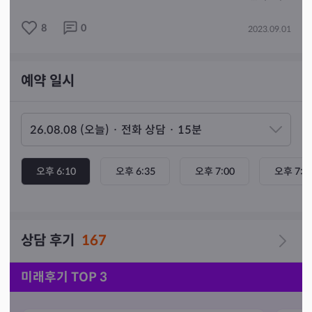
😐나는 왜 부자가 왜 못 될까?

8
0
2023.09.01
🤭나는 왜 연애를 못할까?

😶인간관계에도 방법이 있을까?

🤨나는 무엇을 하며 살것인가?

예약 일시
😌나의 현재 심리상태는 과연 어떠한가?

고민이 되는 이 모든 것을 사주로 알 수 있습니다.

오후 6:10
오후 6:35
오후 7:00
오후 7:2
상담 후기
167
미래후기 TOP 3