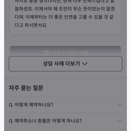
까지도 종종 생각나지만, 현재 너무 만족스럽다고 말
씀하셨죠. 이제서야 제 조언이 무슨 뜻이었는지 알겠
다며, 이제부터는 더 좋은 인연을 고를 수 있을 것 같
다고 하시면서요.
재물운
상담 사례
상담 사례
더보기
50대 남성분이 찾아오셨습니다. 손님께서는 사업 확
장에 대한 조언을 얻기 위해 사주 감명을 의뢰하셨습
니다. 지금도 일이 잘되고 있긴 하지만 어떻게 해야
자주 묻는 질문
더 잘될 수 있을지 물어보셨어요.
이를 바탕으로 상담을 하다 보면 많은 손님들께서 ‘남들에
Q.
어떻게 예약하나요?
게 말하기 어려웠던 마음까지 알아주셔서 감사하다’고 말씀
하신다고 합니다. 힘든 일이 생길 때마다 주기적으로 상담
제가 손님의 사주를 보니, 가족들의 복을 손님께서 모
Q.
예약취소나 환불은 어떻게 하나요?
받으러 오시는 단골손님이 많은 이유인 것 같다고 하셨죠.
두 다 받은 것이 있었습니다. 저는 손님께 집안에 힘