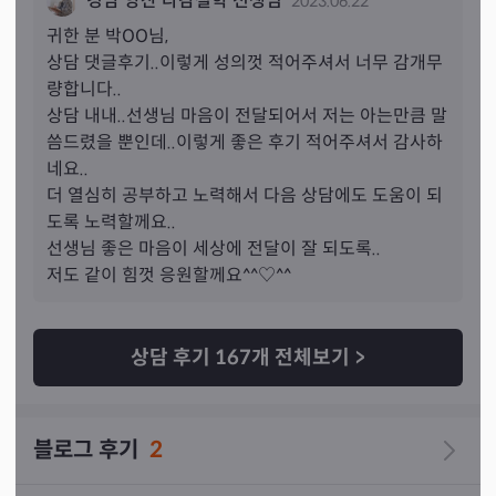
경남 양산 다감철학 선생님
2023.06.22
씀 해주셨어요~ 솔직히 첨에는 그냥 아무 생각없이 반신반
의 하면서 상담신청 하긴 했는데 너무 잘봐주셔서 앞으로 
귀한 분 
박
OO님,
선생님한테만 상담신청 해야겠다는 생각이 들었어요~ 좋
상담 댓글후기..이렇게 성의껏 적어주셔서 너무 감개무
은말.나쁜말.조심해야될거 솔직히 말씀 다 해주셔서 어떻
량합니다..

게 해야될지 방향이 잡힌거 같아요~ 제 아는 모든 지인한
상담 내내..선생님 마음이 전달되어서 저는 아는만큼 말
테 선생님 소개시켜 드릴려고요ㅋ 다들 만족할거 같아요
씀드렸을 뿐인데..이렇게 좋은 후기 적어주셔서 감사하
~^^ 선생님~ 오늘 너무 감사했어요~ 몸과 마음이 정말 힘들
네요..

었는데 선생님과 통화후 힘이나요~ 제가 너무 꼼꼼하게 피
더 열심히 공부하고 노력해서 다음 상담에도 도움이 되
곤하게 물어봤는데 끝까지 친절하게 상담 해주셔서 너무 감
도록 노력할께요..

사해요~ 더 좋은말로 표현을 하고 싶은데 제가 글솜씨가 없
선생님 좋은 마음이 세상에 전달이 잘 되도록..

어서 한계네요ㅋ 진심으로 마음을 치유 받았어요~ 천명에
저도 같이 힘껏 응원할께요^^♡^^
서 1등 하실거 같아요~^^ 진심으로요~ 진심으로 마음으로 
상담 해주시는게 느껴졌어요~ 감사합니당~^^ 오늘 하루도 
행복한 하루돼세요~^^
상담 후기
167
개 전체보기
>
블로그 후기
2