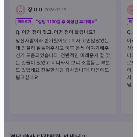
장 O O
2026.07.29
“상담
1100
일 후 작성된 후기에요”
미래후기
미래
Q. 어떤 점이 맞고, 어떤 점이 틀렸나요?
Q. 
양산사람이라 반가웠어요 ! 회사 고민많았었는
아직
데 친절히 잘들어주시고 이후 운세 이야기해주
선생
신거 도움되었습니다. 전반적인 미래운세 잘 맞
니다
는 것들이 있었고 지나와서 보니 소름돋는 부분
로도
도 있었네요 친절한상담 감사합니다! 다음에도 
이 
뵙고싶네요
서 
님.