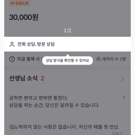
AI 상담노트
30,000
원
1
/2
전화 상담, 방문 상담
지금 결제 시
오늘
상담 가능
예약자 수
1
명
상담 방식을 확인할 수 있어요
선생님 소식
2
궁하면 변하고 변하면 통한다.

상담을 하는 순간, 당신은 달라질 수 있습니다.

🤔노력하지 않는 사람은 없습니다. 자신의 때를 못 만났
을 뿐입니다. 

... 더보기