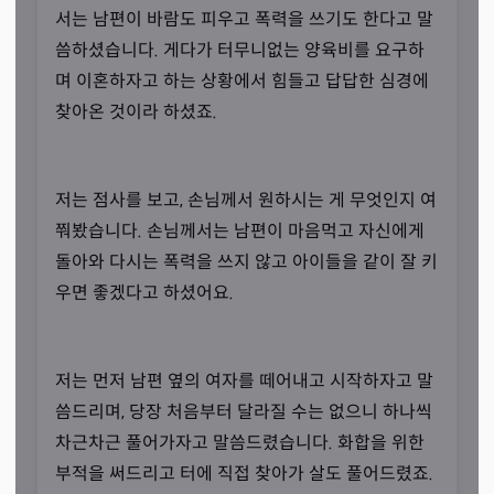
서는 남편이 바람도 피우고 폭력을 쓰기도 한다고 말
씀하셨습니다. 게다가 터무니없는 양육비를 요구하
며 이혼하자고 하는 상황에서 힘들고 답답한 심경에
찾아온 것이라 하셨죠.
저는 점사를 보고, 손님께서 원하시는 게 무엇인지 여
용기와 힘을 드리는 상담
쭤봤습니다. 손님께서는 남편이 마음먹고 자신에게
“항상 기도하고 있습니다.”
돌아와 다시는 폭력을 쓰지 않고 아이들을 같이 잘 키
선생님께서는 인생의 고달픔, 굴욕, 영혼의 아픔과 고통을
우면 좋겠다고 하셨어요.
함께 공감하며 손님 마음의 평안을 위하여 항상 기도하고
있다고 말씀하셨습니다. 초심을 잃지 않고 꾸준히 기도에
저는 먼저 남편 옆의 여자를 떼어내고 시작하자고 말
정진한다고 강조하셨죠.
씀드리며, 당장 처음부터 달라질 수는 없으니 하나씩
차근차근 풀어가자고 말씀드렸습니다. 화합을 위한
부적을 써드리고 터에 직접 찾아가 살도 풀어드렸죠.