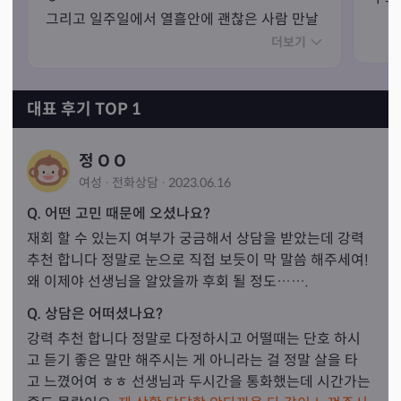
그리고 일주일에서 열흘안에 괜찮은 사람 만날
거다라고 하시고 특징까지 알려주셨는데 진짜 
더보기
딱 맞는 분 만났어요

잘되지는 않았지만 그건 제 선택이었던지라 선
생님의 점사가 개입되는 부분은 아니었습니다

대표 후기 TOP 1
다른것들은 먼 미래의 일이라 아직 모르겠지만

선생님 말씀 기억해보려구요!

정 O O
시기를 더 넉넉하게 말씀주시는 것 같은데 저같
여성
·
전화
상담
·
2023.06.16
은 경우는 다 예상보다 빨랐어요!
Q. 어떤 고민 때문에 오셨나요?
재회 할 수 있는지 여부가 궁금해서 상담을 받았는데 강력 
추천 합니다 정말로 눈으로 직접 보듯이 막 말씀 해주세여! 
왜 이제야 선생님을 알았을까 후회 될 정도…….
Q. 상담은 어떠셨나요?
강력 추천 합니다 정말로 다정하시고 어떨때는 단호 하시
고 듣기 좋은 말만 해주시는 게 아니라는 걸 정말 살을 타
고 느꼈어여 ㅎㅎ 선생님과 두시간을 통화했는데 시간가는 