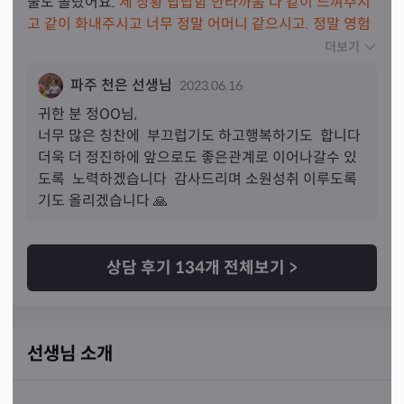
줄도 몰랐어요. 
제 상황 답답함 안타까움 다 같이 느껴주시
고 같이 화내주시고 너무 정말 어머니 같으시고. 정말 영험
하시고 눈으로 실제로 보고 계시는 것 처럼 원래 저나 지인
더보기
을 알고 계셨던 것처럼 다 꿰뚫어 보시는 게 너무 정말 대단
파주 천은 선생님
2023.06.16
하셔요.
 저는 많이 배우고 갑니다 선생님께. 그리고 꼭 봽
고 싶어요. ㅎㅎ 힘내겠습니다 화이팅 하겠습니다! ㅎㅎ
귀한 분 
정
OO님,
너무 많은 칭찬에  부끄럽기도 하고행복하기도  합니다
더욱 더 정진하에 앞으로도 좋은관계로 이어나갈수 있
도록  노력하겠습니다  감사드리며 소원성취 이루도록 
기도 올리겠습니다 🙏 
상담 후기
134
개 전체보기
>
선생님 소개