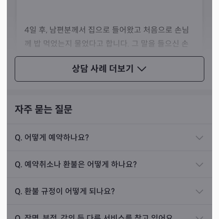
4일 후, 남편분께서 집으로 들어왔고 처음으로 손님
께 밥 먹었는지 물었다고 합니다. 그 말을 들으신 손
님께서는 깜짝 놀라셨고, 집에 있는 반찬으로 급하게
상담 사례
더보기
밥을 차렸는데 남편분께서 반찬 투정이나 군소리 없
이 밥을 잘 드셨다고 해요.
자주 묻는 질문
울컥한 마음에 손님께서 저를 다시 찾아와 감사 인사
Q.
를 전하셨는데, 그때 신령님께서 깨를 한 말 올리라는
어떻게 예약하나요?
모든 사람의 영혼과 육신의 아픔을 이해하고 공감하며, 손
공수를 주셨습니다. 손님께서는 공수대로 행했고, 이
님의 마음을 쓰다듬고 보듬어 드림으로써 치유될 수 있도록
Q.
예약취소나 환불은 어떻게 하나요?
후 며칠 만에 다시 찾아오셔서는 남편이 바람난 후에
옆에서 용기와 힘을 전해드리는 상담을 지향한다고 선생님
관계한 적이 한 번도 없는데 남편이 먼저 자신에게 다
께서는 설명하셨습니다.
Q.
환불 규정이 어떻게 되나요?
가왔고 점점 갈등이 해소되기 시작했다며 눈물을 흘
리셨습니다.
Q.
작명, 부적, 강의 등 다른 서비스를 찾고 있어요