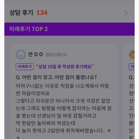
상담 후기
134
미래후기 TOP 3
안 O O
2023.08.05
“상담
15
일 후 작성된 후기에요”
미래후기
미래
Q. 어떤 점이 맞고, 어떤 점이 틀렸나요?
Q. 
어처구니없는 이유로 직장을 나오게돼서 허탈
선생
한 마음이었어요

정확
그렇다고 아쉬운건 아니어서 크게 걱정은 없었
선생
는데 그래도 방향을 어떻게 잡지하는 마음에 점
고 싶
을 봤는데 선생님이 일 바로 잡힐거라고

진짜
딱 한달만 놀아봐라 하셨는데

블이 
더 놀지 못하고 3일만에 취직해버렸습니다.. ㅎ
있지
ㅎ

루고