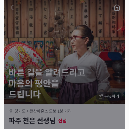
바른 길을 알려드리고
마음의 평안을
드립니다
공유하기
경기도 > 관산파출소 도보 1분 거리
파주 천은 선생님
신점