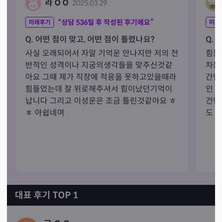
라 O O
2025.03.29
“상담
536
일 후 작성된 후기에요”
미래후기
미래
Q. 어떤 점이 맞고, 어떤 점이 틀렸나요?
Q. 
사실 오래되어서 자알 기억운 안나지만 저의 전
힘들
반적인 성격이나 지굼의생각들을 맞추신것같
차분
아요 그때 제가 직장에 적응을 못하고있을때라 
간만
힘들었는데 잘 위로해주셔서 힘이났던기억이
인 
납니다 그리고 이성운은 조금 틀린것같아요 ㅎ
건던
ㅎ 아쉽네여
도 
대표 후기 TOP 1