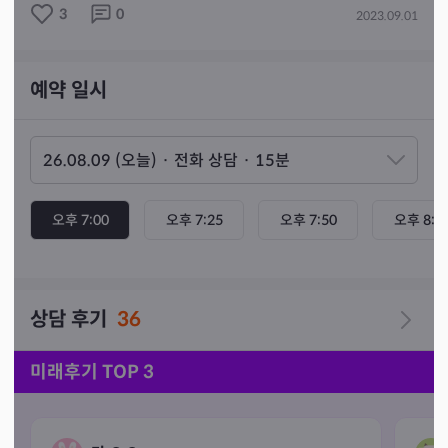
3
0
2023.09.01
⭐️기도초-소원하는 바 이루어질 수 있도록

⭐️부적ㆍ치성-액운소멸과 재수발원

예약 일시
❤️좋은 긍정공수만 드릴수 없는 점 양해바랍니다.

오후 7:00
오후 7:25
오후 7:50
오후 8:1
상담 후기
36
미래후기 TOP 3