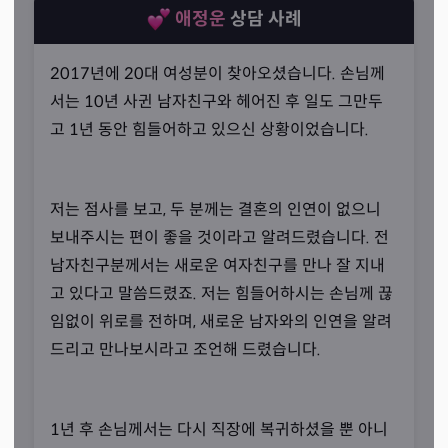
애정운
상담 사례
2017년에 20대 여성분이 찾아오셨습니다. 손님께
서는 10년 사귄 남자친구와 헤어진 후 일도 그만두
고 1년 동안 힘들어하고 있으신 상황이었습니다.
저는 점사를 보고, 두 분께는 결혼의 인연이 없으니
보내주시는 편이 좋을 것이라고 알려드렸습니다. 전
남자친구분께서는 새로운 여자친구를 만나 잘 지내
정확하게 파악하는 심리
고 있다고 말씀드렸죠. 저는 힘들어하시는 손님께 끊
“당신만을 위합니다.”
임없이 위로를 전하며, 새로운 남자와의 인연을 알려
선생님께서는 손님의 심리를 잘 파악하고 공감해 드리기 때
드리고 만나보시라고 조언해 드렸습니다.
문에 펑펑 우시는 손님들도 많다고 말씀하셨습니다. ‘호탕
하다,’ ‘자신과 상대의 성향과 현재 상황에 대한 정확도가 높
1년 후 손님께서는 다시 직장에 복귀하셨을 뿐 아니
다’는 후기를 손님들로부터 많이 듣는다고 하시면서요.