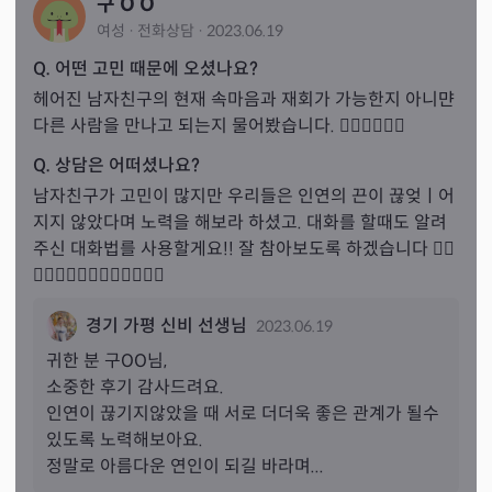
구 O O
여성
·
전화
상담
·
2023.06.19
Q. 어떤 고민 때문에 오셨나요?
헤어진 남자친구의 현재 속마음과 재회가 가능한지 아니먄 
다른 사람을 만나고 되는지 물어봤습니다. 👍🏻👍🏻👍🏻
Q. 상담은 어떠셨나요?
남자친구가 고민이 많지만 우리들은 인연의 끈이 끊엊ㅣ어
지지 않았다며 노력을 해보라 하셨고. 대화를 할때도 알려
주신 대화법를 사용할게요!! 잘 참아보도록 하겠습니다 👍🏻
😭😭😭😭😭😭😭😭😭😭😭😭
경기 가평 신비 선생님
2023.06.19
귀한 분 
구
OO님,
소중한 후기 감사드려요.

인연이 끊기지않았을 때 서로 더더욱 좋은 관계가 될수 
있도록 노력해보아요.

정말로 아름다운 연인이 되길 바라며...