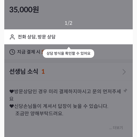
35,000
원
1
/2
전화 상담, 방문 상담
지금 결제 시
오늘
상담 가능
상담 방식을 확인할 수 있어요
선생님 소식
1
❤️방문상담인 경우 미리 결제하지마시고 문의 먼저주세
요

❤️신당손님들이 계셔서 답장이 늦을 수 있습니다.

     조금만 양해부탁드려요.

⭐️홍수맥이ㆍ삼재풀이-새해의 액운을 퇴치

... 더보기