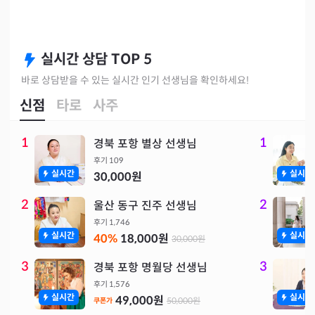
실시간 상담 TOP 5
바로 상담받을 수 있는 실시간 인기 선생님을 확인하세요!
신점
타로
사주
1
1
경북 포항 별상 선생님
후기
109
실시간
실시간
30,000
원
2
2
울산 동구 진주 선생님
후기
1,746
실시간
실시간
40
%
18,000
원
30,000
원
3
3
경북 포항 명월당 선생님
후기
1,576
실시간
실시간
49,000
원
50,000
원
쿠폰가