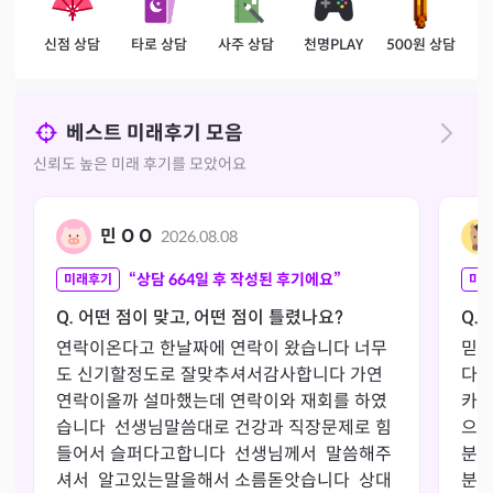
신점 상담
타로 상담
사주 상담
천명PLAY
500원 상담
베스트 미래후기 모음
신뢰도 높은 미래 후기를 모았어요
민 O O
2026.08.08
“상담
664
일 후 작성된 후기에요”
미래후기
미래
Q. 어떤 점이 맞고, 어떤 점이 틀렸나요?
Q.
연락이온다고 한날짜에 연락이 왔습니다 너무
믿고
도 신기할정도로 잘맞추셔서감사합니다 가연 
다 
연락이올까 설마했는데 연락이와 재회를 하였
카드
습니다  선생님말씀대로 건강과 직장문제로 힘
으로
들어서 슬퍼다고합니다  선생님께서  말씀해주
분이
셔서  알고있는말을해서 소름돋앗습니다  상대
분이