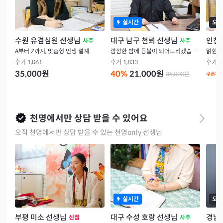
실시간
오늘
수원 유겸심원 선생님
대구 남구 천뢰 선생님
인천
사주
사주
A부터 Z까지, 맞춤형 인생 설계
깜깜한 밤에 등불이 되어드리겠습니다
얽힌 
후기
1,061
후기
1,833
후기
1
35,000
원
40
%
21,000
원
35,000
원
쿠폰가
천명에서만 상담 받을 수 있어요
오직 천명에서만 상담 받을 수 있는 천명only 선생님
실시간
오늘
부평 미소 선생님
대구 수성 호랑 선생님
경남 
신점
사주