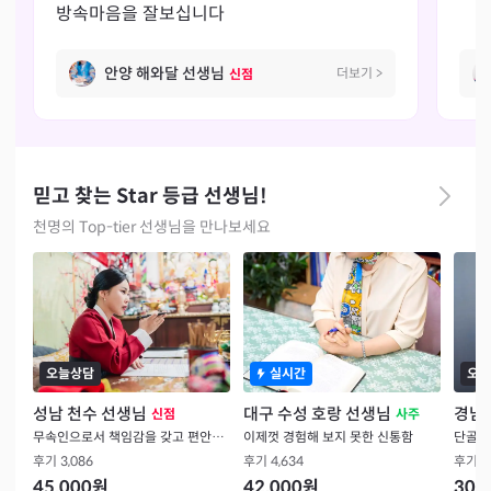
방속마음을 잘보십니다
안양 해와달 선생님
더보기
>
신점
믿고 찾는 Star 등급 선생님!
천명의 Top-tier 선생님을 만나보세요
오늘상담
실시간
오늘
성남 천수 선생님
대구 수성 호랑 선생님
경남 
신점
사주
무속인으로서 책임감을 갖고 편안함을 드립니다
이제껏 경험해 보지 못한 신통함
단골의
후기
3,086
후기
4,634
후기
1
45,000
원
42,000
원
30,