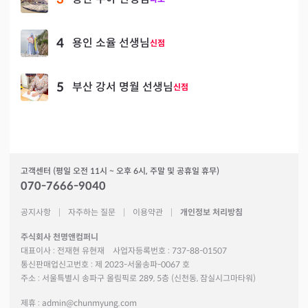
4
용인 소율 선생님
신점
5
부산 강서 명월 선생님
신점
고객센터 (평일 오전 11시 ~ 오후 6시, 주말 및 공휴일 휴무)
070-7666-9040
공지사항
자주하는 질문
이용약관
개인정보 처리방침
주식회사 천명앤컴퍼니
대표이사 : 전재현 유현재
사업자등록번호 : 737-88-01507
통신판매업신고번호 : 제 2023-서울송파-0067 호
주소 : 서울특별시 송파구 올림픽로 289, 5층 (신천동, 잠실시그마타워)
제휴 :
admin@chunmyung.com