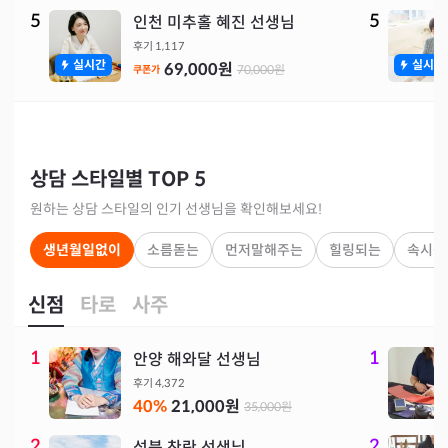
5
5
인천 미추홀 혜진 선생님
후기
1,117
실시간
실시간
69,000
원
70,000
원
쿠폰가
상담 스타일별 TOP 5
원하는 상담 스타일의 인기 선생님을 확인해보세요!
생년월일없이
소름돋는
먼저말해주는
힐링되는
속시원
신점
타로
사주
1
1
안양 해와달 선생님
후기
4,372
40
%
21,000
원
35,000
원
2
2
성북 찬란 선생님