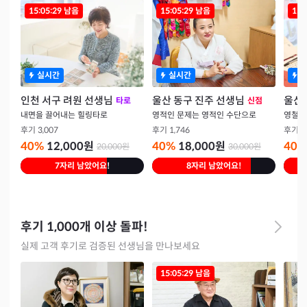
15:05:28
남음
15:05:28
남음
15:
실시간
실시간
인천 서구 려원 선생님
울산 동구 진주 선생님
울산 
타로
신점
내면을 끌어내는 힐링타로
영적인 문제는 영적인 수단으로
후기
3,007
후기
1,746
후기
1
40
%
12,000
원
40
%
18,000
원
40
%
20,000
원
30,000
원
7자리 남았어요!
8자리 남았어요!
후기 1,000개 이상 돌파!
실제 고객 후기로 검증된 선생님을 만나보세요
15:05:28
남음