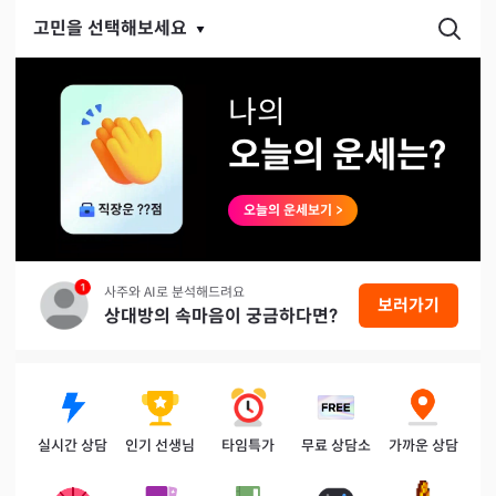
천명: 소름돋게 정확한 신점, 타로, 사주, 운세 상담 추천
고민을 선택해보세요
나
의
오늘의 운세는?
오늘의 운세보기
>
사주와 AI로 분석해드려요
보러가기
상대방의 속마음이 궁금하다면?
실시간 상담
인기 선생님
타임특가
무료 상담소
가까운 상담