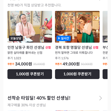
천명 MD가 직접 상담받고 추천합니다.
오늘상담
실시간
인천 남동구 화진 선생님
경북 포항 명월당 선생님
부산 
신점
신점
얽힌 실타래를 풀어내는 신점
먼저 말하면 그대로 이뤄집니다
전문가
후기
1,023
후기
1,576
후기
9
34,000
원
49,000
원
35,000
원
50,000
원
쿠폰가
쿠폰가
쿠폰가
1,000원 쿠폰받기
1,000원 쿠폰받기
선착순 타임딜! 40% 할인 선생님!
재구매율 30% 이상 선생님