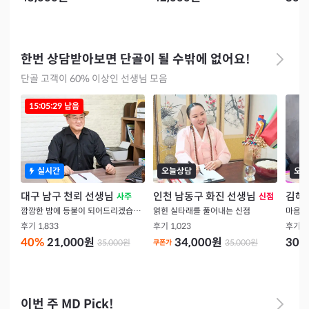
한번 상담받아보면 단골이 될 수밖에 없어요!
단골 고객이 60% 이상인 선생님 모음
15:05:28
남음
실시간
오늘상담
오늘
대구 남구 천뢰 선생님
인천 남동구 화진 선생님
김해
사주
신점
깜깜한 밤에 등불이 되어드리겠습니다
얽힌 실타래를 풀어내는 신점
후기
1,833
후기
1,023
후기
4
40
%
21,000
원
34,000
원
30,
35,000
원
35,000
원
쿠폰가
이번 주 MD Pick!