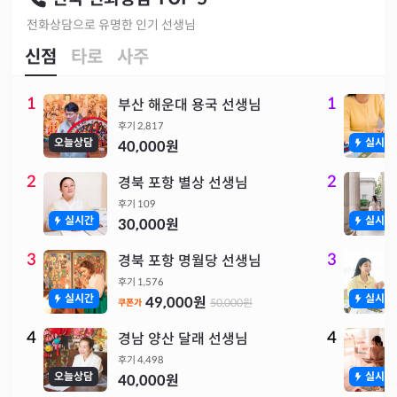
전화상담으로 유명한 인기 선생님
신점
타로
사주
1
1
부산 해운대 용국 선생님
후기
2,817
오늘상담
실시간
40,000
원
2
2
경북 포항 별상 선생님
후기
109
실시간
실시간
30,000
원
3
3
경북 포항 명월당 선생님
후기
1,576
실시간
실시간
49,000
원
50,000
원
쿠폰가
4
4
경남 양산 달래 선생님
후기
4,498
오늘상담
실시간
40,000
원