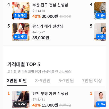
4
4
부산 진구 천심 선생님
후기
1,595
실시간
실시간
40
%
30,000
원
50,000
원
5
5
왕십리 헤라 선생님
후기
3,792
실시간
실시간
35,000
원
가격대별 TOP 5
고민될 땐 가격대별 인기 선생님을 만나보세요
3만원 미만
3-5만원
5-7만원
7만원 이상
1
1
인천 부평 가연 선생님
후기
1,481
오늘상담
실시간
40
%
15,000
원
25,000
원