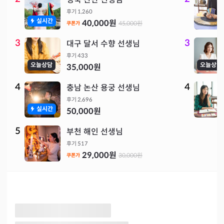
후기
1,260
실시간
40,000
원
45,000
원
쿠폰가
3
3
대구 달서 수향 선생님
후기
433
오늘상담
오늘상담
35,000
원
4
4
충남 논산 용궁 선생님
후기
2,696
실시간
50,000
원
5
부천 해인 선생님
후기
517
29,000
원
30,000
원
쿠폰가