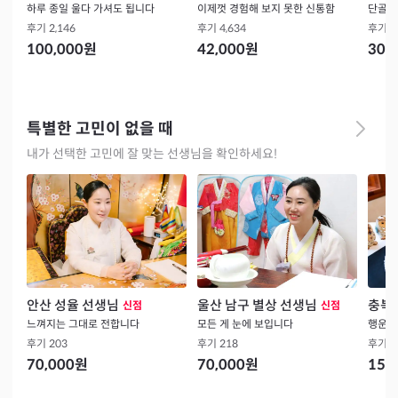
하루 종일 울다 가셔도 됩니다
이제껏 경험해 보지 못한 신통함
단골의
후기
2,146
후기
4,634
후기
1
100,000
원
42,000
원
30,
특별한 고민이 없을 때
내가 선택한 고민에 잘 맞는 선생님을 확인하세요!
안산 성율 선생님
울산 남구 별상 선생님
충북 
신점
신점
느껴지는 그대로 전합니다
모든 게 눈에 보입니다
후기
203
후기
218
후기
3
70,000
원
70,000
원
15,