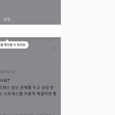
1
/2
을 확인할 수 있어요
023.03.17
셨나요?
트레스 받는 문제를 두고 상담 받
는 스트레스를 어떻게 해결하면 좋