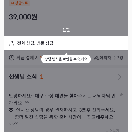
AI 상담노트
39,000
원
1
/2
전화 상담, 방문 상담
지금 결제 시
오늘
상담 가능
예약자 수
2
명
상담 방식을 확인할 수 있어요
선생님 소식
1
안녕하세요~ 대구 수성 해연을 찾아주시는 내담자님 반
가위요~^^

🌸  실시간 상담의 경우 결재하시고, 3분후 전화주세요.

     좀더 알찬 상담을 위한 준비시간이니 참고해주세요
~~^^

🌸 방문상담은 저녁7시 전으로  예약 부탁드리고요~

... 더보기