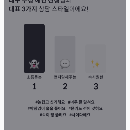
대구 수성 해연 선생님
의
대표 3가지
상담 스타일이에요!
소름돋는
먼저말해주는
속시원한
1
2
3
#놀랍고 신기해요
#너무 잘 맞혀요
#막힘없이 술술 풀어요
#묻기도 전에 맞혀요
#속이 뻥 뚫려요
#사이다예요