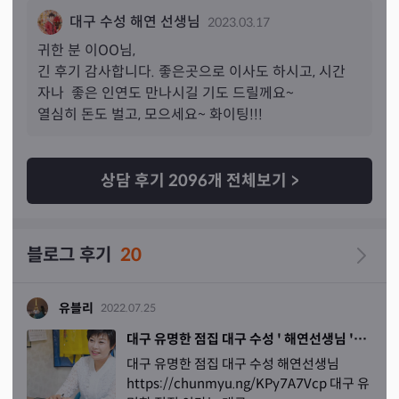
상 있어서 선생님께서는 어떻게 아셨는지 꼭 햇빛 잘 들어
대구 수성 해연 선생님
2023.03.17
오는 집으로 이사 하시라고 하셨습니다 그리고 제가 요즘 
금전문제와 회사 문제로도 너무 머리가 아파서 여쭤보니 일
귀한 분 
이
OO님,
단 기숙사로 먼저 들어가서 살다가 여름쯤 나오라고 하셨어
긴 후기 감사합니다. 좋은곳으로 이사도 하시고, 시간 
요 ㅎㅎ 전세는 무조건 되니까 괜찮다고 하셨어요! 안그래
자나  좋은 인연도 만나시길 기도 드릴께요~

도 지금 기숙사와 전세 둘중 어디로 가야 좋을지 고민 했었
열심히 돈도 벌고, 모으세요~ 화이팅!!!
는데 ㅠㅠ 지금은 돈 모아야한다고 하시면서 돈을 조금 모
으고 나중에 천천히 가도 된다고 하셔서 그냥 기숙사로 들
어갔다가 전세금 조금이라도 모아서 나오려구요 ㅎㅎ 뭔가 
상담 후기
2096
개 전체보기
>
고민이 많고 머리가 많이 아팠는데 선생님과 통화하고나니 
마음이 한결 가벼워진채로 전화상담을 끝마쳤어요 
심지어 
헤어진 남자친구에 대해 선생님께 말씀도 드리지않았는데 
블로그 후기
20
성향과 성격을 확실하게 말씀 주시길래 엄청 소름 돋았어
요 …
 제가 그사람에 대해 말도 안했는데 먼저 딱 잘라서 남
자친구는 자기밖에 모른다고 이기적이라고 하시면서 돈도 
유블리
2022.07.25
자기한테 쓰는건 안아까운데 저한테 쓰는거 엄청 아까워한
대구 유명한 점집 대구 수성 ' 해연선생님 '에게 전화신점보고 난 후 !!
다고 하는데 진짜… 와 제가 이태까지 생각하고 불만이었
대구 유명한 점집 대구 수성 해연선생님
던 ? 부분들을 족집게처럼 말씀해주시길래 엄청 놀랐습니
https://chunmyu.ng/KPy7A7Vcp 대구 유
다
 … 남자는 또 들어오신다고 걱정하지말라고까지 말씀 