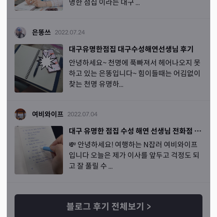
명한 점집 이라는 대구 ...
해주셔서 정말 감사했습니다 진짜진짜 좋은 상담에 너무 시
원한 상담이었어요 ㅠ 제마음이 한결 가벼워진채로 돌아갈
수있어서 너무 감사드립니다 !
은똥쓰
2022.07.24
대구유명한점집 대구수성해연선생님 후기
안녕하세요~ 천명에 푹빠져서 헤어나오지 못
하고 있는 은똥입니다~ 힘이들때는 어김없이
찾는 천명 유명하...
여비와이프
2022.07.04
대구 유명한 점집 수성 해연 선생님 전화점 잘보는 곳
💸 안녕하세요! 여행하는 N잡러 여비와이프
입니다 오늘은 제가 이사를 앞두고 걱정도 되
고 잘 풀릴 수 ...
블로그 후기 전체보기
>