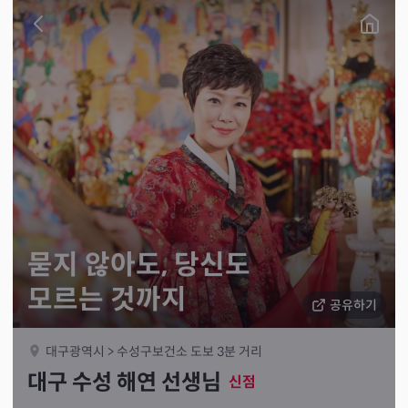
묻지 않아도, 당신도
모르는 것까지
공유하기
대구광역시 > 수성구보건소 도보 3분 거리
대구 수성 해연 선생님
신점