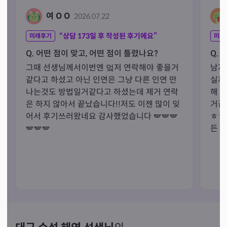
여 O O
2026.07.22
“상담
173
일 후 작성된 후기에요”
미래후기
미래
Q. 어떤 점이 맞고, 어떤 점이 틀렸나요?
Q. 
그때 선생님께서이번엔 멐저 연락해야 좋을거
남자
같다고 하셨고 아닌 인연은 그냥 다른 인연 만
실제
나는것도 방법일거같다고 하셨는데 제거 연락
해 
은 하지 않아서 끝났습니다!!저도 이젠 많이 잊
거같
어서 후기쓰러왔네요 감사했었습니다 🪽🪽🪽
ㅎㅎ
🪽🪽🪽
든 