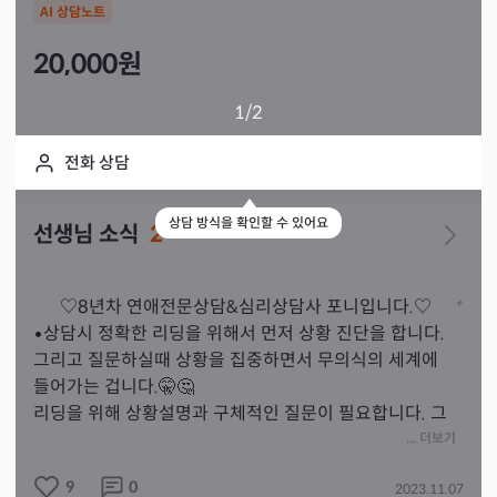
AI 상담노트
20,000
원
1
/2
전화 상담
상담 방식을 확인할 수 있어요
선생님 소식
2
      ♡8년차 연애전문상담&심리상담사 포니입니다.♡

•상담시 정확한 리딩을 위해서 먼저 상황 진단을 합니다. 
그리고 질문하실때 상황을 집중하면서 무의식의 세계에 
들어가는 겁니다.🤫🤔 

리딩을 위해 상황설명과 구체적인 질문이 필요합니다. 그
래야  카드를 제대로 분석할수 있습니다 .😊

... 더보기
•심리상담과 더불어, 돌려서 말하지않고  솔직한 카드해석
9
0
2023.11.07
과, 위로 보다는 더 필요한 현실적 조언을  바탕으로 상담