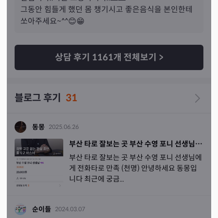
세상에 고민 없는 사람은 없지만 고민을 들어주는 사람도 
그동안 힘들게 했던 몸 챙기시고 좋은음식을 본인한테 
없다 라고 생각하시는 분들도 선생님 찾아오셔서 조금이나
쏘아주세요~^^😊😁
마 고민에 무게를 떨치고 가셨으면 좋겠어요 😃😃 모두들 
행복하지길 바라겠습니다! 선생님 감사해요✌😁
상담 후기
1161
개 전체보기
>
블로그 후기
31
동몽
2025.06.26
부산 타로 잘보는 곳 부산 수영 포니 선생님에게 전화타로 만족 (천명)
부산 타로 잘보는 곳 부산 수영 포니 선생님에
게 전화타로 만족 (천명) 안녕하세요 동몽입
니다 최근에 궁금...
순이들
2024.03.07