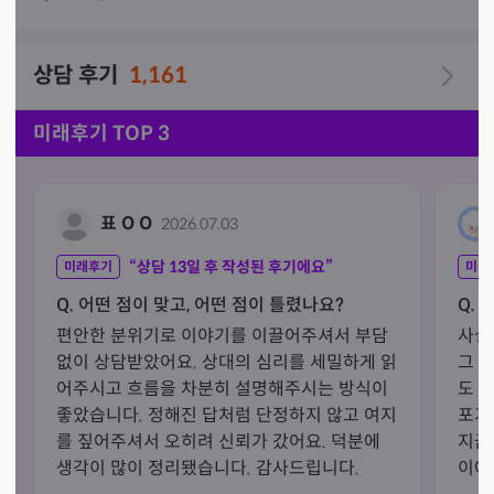
을 진행합니다

•본인이 바라는 결과가 안나올시 불만을 가지시는분, 

상담 후기
1,161
신뢰하지 못하고 떠보기 질문하는분, 또는 신점처럼 던지
듯이 질문하시는 분들은  입장을 고려하시길 바랍니다.

*합격상담, 불륜 상담 하지않아요~ 

미래후기 TOP 3
•타로는  100% 정답인  YES! NO! 가 아닙니다. 에너지의 
방향과 변화를 예측하는 도구에요

•타로는 예언이 아니고 조언 입니다. 문제의 긍정적인 방
표 O O
2026.07.03
안을 찾아보는 것이고, 결국 해결은 내담자분의 몫입니다.

•시기 들 물으시는데 날짜대로 100%  흘러가지 않습니
“상담
13
일 후 작성된 후기에요”
미래후기
미래
Q. 어떤 점이 맞고, 어떤 점이 틀렸나요?
Q. 
편안한 분위기로 이야기를 이끌어주셔서 부담 
사실
없이 상담받았어요. 상대의 심리를 세밀하게 읽
그 
어주시고 흐름을 차분히 설명해주시는 방식이 
도 
좋았습니다. 정해진 답처럼 단정하지 않고 여지
포기
를 짚어주셔서 오히려 신뢰가 갔어요. 덕분에 
지금
생각이 많이 정리됐습니다. 감사드립니다.
이에