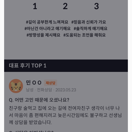
1
2
3
#깊이 공부한게 느껴져요
#믿음과 신뢰가 가요
#아닌건 아니라고 얘기해요
#솔직하게 얘기해요
#방향성을 제시해요
#도움되는 조언을 해줘요
대표 후기 TOP 1
민 O O
재상담
남성
·
전화
상담
·
2023.05.23
Q. 어떤 고민 때문에 오셨나요?
친구랑 술먹고 집에 오는 길에 전여자친구 생각이 너무 나
서 마음이 좀 편해지려고 늦은시간임에도 불구하고 선생님
께 상담을 받았습니다.