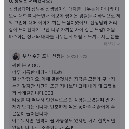
Q. 상담은 어떠셨나요?
선생님과에 상담은 선생님이랑 대화를 나누는게 아니라 이
모랑 대화를 나누면서 이모에 쌓여온 경험들을 바탕으로 저
의 고민에 대해 이야기 하는 느낌이였어요. 선생님과 거리
감이 느껴진다기 보단 너무 가까운 사이 같은 느낌? 처음 
마주하는 상대와 대화를 나누는게 어렵게 느껴지시는 분들
은 수영 포니 선생님을 찾아오시는 것도 정말 좋을거 같아
더보기
요! 제가 약간 그렇거든요 ㅎ 하지만 선생님이랑은 정말 편
부산 수영 포니 선생님
2023.05.23
하게 대화를 해서 너무 좋았어요! 사실 헤어지고 정말 힘들
때 천명을 알게 되고 다른 선생님들께도 상담을 많이 받으
귀한 분 
민
OO님,
면서 저도 모르게 타로에 중독이 되어 있었나봐요 ㅎㅎ 선
너무 기특한 내담자님👍👍

생님들께서 너무 자주 보지 말라고 말씀하셨지만 그럼에도 
잘 생각했어요..앞에 말한것처럼 지금은 모든게 무너지
불구하고 포니 선생님을 찾아왔다가 이젠 정말 타로 보는
는거 같지만 시간이 조금 지나보면 그때 내가 왜 그랬을
걸 당분간은 그만 해야겠다고 결심하게 됐습니다 👊 선생
까 하게될겁니다.😮‍💨🤒

님께 상담을 받았을땐 처음으로 다른 선생님들과 조금 다
타로를 다 떠나서 현실적으로 현 상황을보았을때 말 자
른 타로가 나왔고 사실 저도 작은 희망감이나 기대감 보단 
체가 안되는겁니다. 단호하게 썩은 동아줄을 끊어야 좋
포니 선생님이 해주셨던 상담 내용들 처럼 아예 희망도 품
은운이 들어옵니다.

지 못하도록 그런 답변들을 기대 했었나 봅니다.. 원하는 대
아쉬워지면  연락이 올 가능성도 있지만 거기 현혹되면 
답을 들었으니 선생님과 약속 지키러 가야겠어요 ㅋㅋㅋㅋ 
안됩니다..나는 소중하니까..🙏🙏
