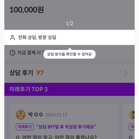
100,000
원
1
/2
전화 상담, 방문 상담
지금 결제 시
일주일 이내
상담 가능
상담 방식을 확인할 수 있어요
상담 후기
97
미래후기 TOP 3
박 O O
2024.11.17
“상담
897
일 후 작성된 후기에요”
미래후기
미래
Q. 어떤 점이 맞고, 어떤 점이 틀렸나요?
Q. 