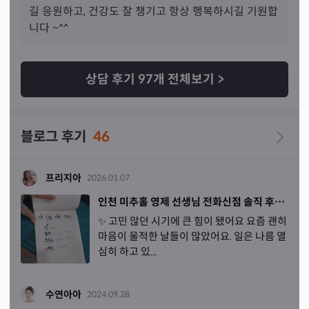
흐지부지된다고 해서 굉장히 신기했습니
다. 저는 한 번씩 
길 응원하고, 건강도 잘 챙기고 항상 행복하시길 기원합
말을 잘못해서 인연이 끊긴 친구들이 있었
어요. 그리고 성
니다 ~^^
향이나 고민, 속마음 등을 상황에 맞게 한 번에 풀어내시는 
모습이 굉장히 신기
했어요. 예민함을 알아맞히는 분을 만
난 적은 많은데 그것 때문에 주변 사람들이 예쁘게 보지 않
상담 후기
97
개 전체보기
>
았다는 말을 한 분은 처
음이에요. 또 전문직 추천해 주신 분
도 처음이고, 타고나길 약골이라는 것도 너무 잘 맞추셔서 
신기
했어요 ㅎㅎ
블로그 후기
46
프리지아
2026.01.07
인천 미추홀 영제 선생님 전화신점 솔직 후기 ㅣ 전화점사 후기
✨ 고민 많던 시기에 큰 힘이 됐어요 요즘 괜히
마음이 울적한 날들이 많았어요. 일은 나름 열
심히 하고 있...
수연아아
2024.09.28