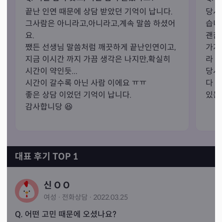
끝난 인연 때문에 상담 받았던 기억이 납니다.

당시
그사람은 아니라고,아니라고,계속 말씀 하셨어
습니다
요.

괜찮
쨌든 선생님 말씀처럼 깨끗하게 끝난인연이고,
가지
지금 이시간 까지 가끔 생각은 나지만,확실히 
라 
시간이 약인듯...

당시
시간이 갈수록 아닌 사람 이에요 ㅠㅠ

다 
좋은 상담 이었던 기억이 납니다.

있는
감사합니당 😆 
대표 후기 TOP 1
신 O O
여성
·
전화
상담
·
2022.03.25
Q. 어떤 고민 때문에 오셨나요?