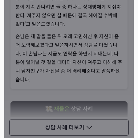
강한 기운이 심각한 신병으로
분이 계속 만나려면 둘 중 하나는 상대방에게 져줘야
“부정하지 않고 제 숙명이라 생각합니다.”
한다, 져주지 않으면 살 때문에 결국 헤어질 수밖에
없다’고 말씀드렸습니다.
선생님께선 대대로 내려오는 무속인 집안에서 태어나셨습
니다. 내림굿을 받아야 했으나 당시에는 지나치게 어렸기
손님은 제 말을 들은 뒤 오래 고민하신 후 자신이 좀
때문에 받지 않으셨고, 3년만에 선생님의 아버지께서 돌아
더 노력해보겠다고 말씀하시면서 상담을 마쳤습니
가셨다고 합니다. 지나치게 어렸을 때부터 신병이 찾아오고
다. 이 손님과는 지금도 연락을 하면서 지내는데, 다
가족에게 큰 풍파가 닥칠 만큼 강한 기운을 타고나셨죠.
툼이 일어날 것 같을 때마다 자신이 져주고 이해해 주
니 남자친구가 자신을 좀 더 배려해준다고 말씀하셨
습니다.
재물운
상담 사례
4년 전 40대 후반 남성분이 찾아오셨습니다. 손님은
상담 사례
더보기
빚을 지고 직장도 잃은 상태였는데, 많은 빚을 갚아야