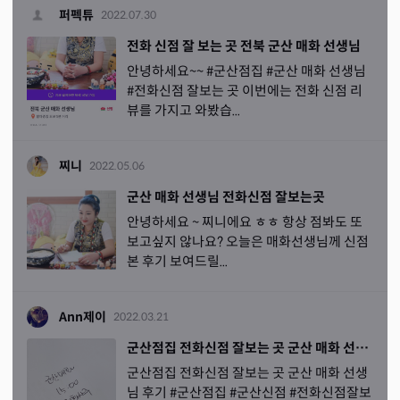
퍼펙튜
2022.07.30
전화 신점 잘 보는 곳 전북 군산 매화 선생님
안녕하세요~~ #군산점집 #군산 매화 선생님
#전화신점 잘보는 곳 이번에는 전화 신점 리
뷰를 가지고 와봤습...
찌니
2022.05.06
군산 매화 선생님 전화신점 잘보는곳
안녕하세요 ~ 찌니에요 ㅎㅎ 항상 점봐도 또
보고싶지 않나요? 오늘은 매화선생님께 신점
본 후기 보여드릴...
Ann제이
2022.03.21
군산점집 전화신점 잘보는 곳 군산 매화 선생님 후기
군산점집 전화신점 잘보는 곳 군산 매화 선생
님 후기 #군산점집 #군산신점 #전화신점잘보