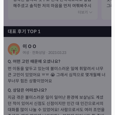
해주셨고 솔직한 저의 마음을 먼저 여쭤봐주시
그래
고 안만났으면 좋겠지만 만나고 싶다면 내일 기
어요
더보기
도가시는데 기도 같이 해줄테니 걱정말라고도 
해주셔서 너무 감사드렸습니다ㅠㅠ

무슨일 생기면 톡도 다시 하라고 해주셔서 많
대표 후기 TOP 1
은 위로가 됐어요.. 다음번에 또 다시 상담받고
싶습니다!
이 O O
여성
·
전화
상담
·
2023.03.23
Q. 어떤 고민 때문에 오셨나요?
먼 이동을 앞두고 있는데 불미스러운 일에 휘말려서 너무 
큰 고민이 있었어요 ㅠㅠ 😭 그래서 심적으로 몇개월째 너
무너무 힘든 상황이었어요
Q. 상담은 어떠셨나요?
지금 겪은 불미스러운 일이 일어난 환경에 보살님도 계셨
던 적이 있어서 신점도 신점이지만 인간 대 인간으로서의 
대화를 많이 나눌 수 있었어요! 사람으로서도 여러 조언을 