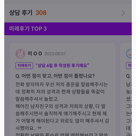
밤늣게 연락주시는 내담자 여러분 걱정하지 마시구

상담 후기
308
늣은밤에도 밤에피는 야화처럼 군산 매화당는 고객님 마음
속 갑자기 내리는 폭우속 든든한 우산이 되어 드리겠습니
미래후기 TOP 3
이 O O
2023.08.07
“상담
6
일 후 작성된 후기에요”
미래후기
미래
Q. 어떤 점이 맞고, 어떤 점이 틀렸나요?
Q. 
전화 받자마자 우선 저의 총운을 말씀해주시는
남자
데 정확히 저의 성격과 현재 상황들을 똑같이 
늦은
말씀해주셔서 놀랐고,

셨고

헤어진 남자친구의 성격과 저희의 상황, 다 말
그때
씀해주시면서 솔직하게 얘기해주시고 현재 제
는더
가 어떻게 해야된다고 위로도 많이 해주셔서 감
그리
사했어요.. ㅠ 

데ᆢ
정확한 날짜와 횟수로 언제 연락해보라고 말씀
긋나