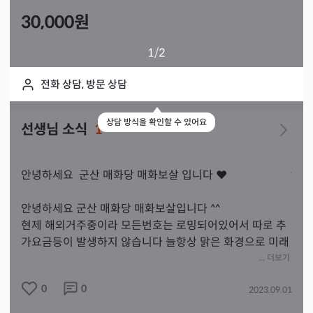
30,000
원
1
/2
전화 상담, 방문 상담
상담 방식을 확인할 수 있어요
선생님 소식
1
안녕하세요  군산 매화당 매화보살 입니다 ❤️

안녕하세요 군산 매화당 매화보살입니다 ^^

현제 해외거주중이라 모든번호는 로밍되어있어서 따로 추
가요금등이 발생하지 않습니다 늘항상 맑은 화경으로 미래
를 내다보며 옳바른 자세로 과거.현제.미래를 사실그대로 
... 더보기
전달해 드리며 재회 또는 속마음 성격 성향등을 꾀뚫어 보
0
0
2023.09.01
는 무당이며 내담자 여러분 한분 한분 성심성의껏 상담드
리겠습니다 ^^♡
