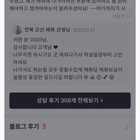
주셨고, 제가 해외에 나가야하는 부분에 있어서도 뭘 준비
해야하고 챙겨야하는지 알려주셨어요! ---여기까지가 사
람 대 사람으로서의 조언이었구요 --- 생년월일 이름 들으
더보기
시자마자 “뭐가 답답하고 이직 이동이 있네” 라고 하셨어
전북 군산 매화 선생님
2023.03.23
요 
물론 제가 장기 해외일정을 말씀 드리기 전이었는데 바
로 맞추셔서 놀랐어요
 그리고 제가 제일 걱정하던 불미스러
귀한 분 
이
OO님,
운 일에서 !! 관재 관련이었는데 여쭤보니 관재도 하나 있다
감사합니다 고객님 ❤️ 

고 하시더라구요 ~ ㅜㅜ 근데 바람 불면 날아갈 정도의 관
너무걱정 마시구요 곳 해외나가서 하실일정부터 고민
재구설이라고 하셨어요 처벌 받을 것도 없다고 단언해주셨
하셔요

구요 제가 걱정하지 않아도 되고 아무 일 없이 지나갈거라
나가서도 하는일 모두 잘될수있게 매화당 매화보살이 
고 공수 주셨고 애기동자님(?)께서도 제가 걱정하는걸 못마
늘항상 꽃길만 걸으시길 바랍니다 🌸 🙏 😊 💕 😄 
땅해 하셨대요 ㅋㅋ (쓸데없이 걱정하는거라고ㅋㅋ!) 장기 
해외일정을 포기해야하나 할 정도로 걱정이 많았는데 정말 
관련 법 조언도 주시고 공수도 주시고 사람으로서도 무당으
상담 후기
308
개 전체보기
>
로서도 좋은 이야기, 조언 듣고 가는 것 같습니다 ~~
블로그 후기
5