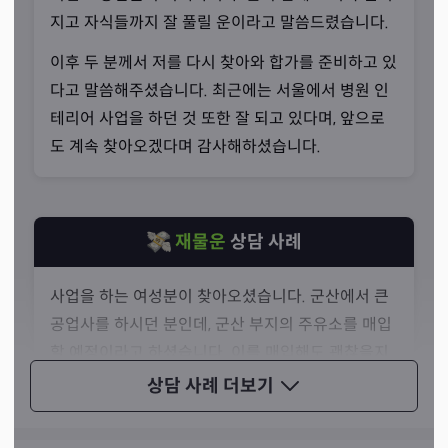
지고 자식들까지 잘 풀릴 운이라고 말씀드렸습니다.
파란만장했던 삶
이후 두 분께서 저를 다시 찾아와 합가를 준비하고 있
“신내림을 거부하다가 의식불명까지 됐습니다.”
다고 말씀해주셨습니다. 최근에는 서울에서 병원 인
선생님께서는 어렸을 때부터 몸이 아팠고, 신병이라는 걸
테리어 사업을 하던 것 또한 잘 되고 있다며, 앞으로
알고 있었지만 신내림을 거부해오셨다고 합니다. 그러다 보
도 계속 찾아오겠다며 감사해하셨습니다.
니 가족, 친지들이 하나둘씩 돌아가시고, 부모님과의 사이
도 멀어지는 아픔을 겪으셨습니다.
재물운
상담 사례
사업을 하는 여성분이 찾아오셨습니다. 군산에서 큰
공업사를 하시던 분인데, 군산 부지의 주유소를 매입
할 예정이라고 하셨습니다. 이를 매입해도 괜찮을지
에 대해 고민하고 계셨습니다.
상담 사례
더보기
제가 점사를 보니 부지가 좋지 않아 운이 6개월 내에