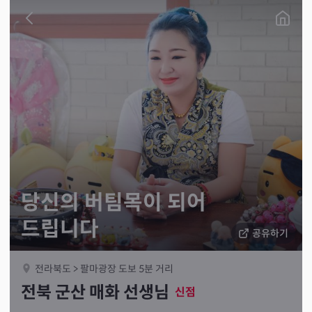
당신의 버팀목이 되어
드립니다
공유하기
전라북도 > 팔마광장 도보 5분 거리
전북 군산 매화 선생님
신점