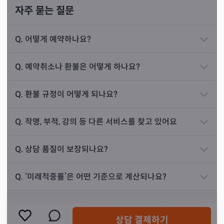
뜰 것 같으니 사지 말라고 말씀드렸습니다. 하지만 손
자주 묻는 질문
님께서는 제 말을 듣지 않으시고 매입을 해버리셨습
니다. 6개월 후, 저를 다시 찾아와 주유소가 망해서
Q.
어떻게 예약하나요?
팔아야 하는데 팔리지도 않는다며 제 말을 들을걸 그
랬다고 후회하셨습니다.
Q.
예약취소나 환불은 어떻게 하나요?
선생님을 스토킹하던 남자에게 칼을 13번 맞아서 두 달 동
이제 어떻게 해야 할지 물어보는 손님께 저는 초를 켜
안 의식불명이 된 적도 있으시다고 합니다. 그러던 중, 꿈에
는 것을 권해드렸고, 그러고 두 달도 채 지나지 않아
Q.
환불 규정이 어떻게 되나요?
신할아버지가 나타나 ‘이쯤 되면 나를 받을 테냐’고 물어보
주유소가 팔렸다고 하셨습니다. 현재는 공업사에 전
셨고, 받을 테니 몸만 살려달라고 부탁하여 신내림을 받은
념하시며 사업을 키워나가고 계신다고 합니다.
Q.
작명, 부적, 강의 등 다른 서비스를 찾고 있어요
지 일주일 채 되지 않아 중환자실에서 일반 병실로 옮길 수
있으셨다고 합니다.
Q.
상담 품질이 보장되나요?
진로운
상담 사례
Q.
‘미래적중률’은 어떤 기준으로 계산되나요?
탈선의 길을 걷고 있는 아들을 둔 손님이 찾아오셨습
니다. 아드님이 계속 나쁜 친구들과 어울리는 게 고민
상담 결제하기
이라 상담을 받고 싶으시다고 하셨습니다.