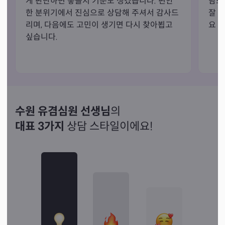
게 판단하면 좋을지 기준도 생겼습니다. 편안
담스
마음을 다해 상담해 드리겠습니다._()_

한 분위기에서 진심으로 상담해 주셔서 감사드
잘 
리며, 다음에도 고민이 생기면 다시 찾아뵙고 
요 항
싶습니다.
귀한 인연으로  오심에  감사드립니다._()_

수원 유겸심원 선생님
의
대표 3가지
상담 스타일이에요!