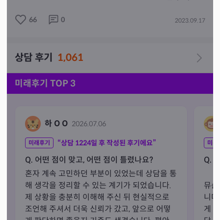
각자가 지닌  타고난 다섯가지의 귀한 복을 

66
0
2023.09.17
알려드리는 ~~^^ 상담입니다.

봄여름가을겨울 사계절이라는  시간의  흐름속에서~   

상담 후기
1,061
환경과 때에 맞게

인연의 관계속에서~ 어떻게 하면  행복할수 있을지 ~~

긍정적이고 밝은에너지로 

미래후기 TOP 3
나의 복을 가지고 나아갈수 있는 방법들을

알아가시는 상담입니다. ^^   

하 O O
2026.07.06
나의 현재운을 

외부적인 환경과 사람때문만은  아닌 ~~

“상담
1224
일 후 작성된 후기에요”
미래후기
미래
Q. 어떤 점이 맞고, 어떤 점이 틀렸나요?
Q. 
적극적으로 내가 운을 활용해 나가며 이끌고 갈수있는

혼자 계속 고민하던 부분이 있었는데 상담을 통
방법등을 알아가시는 상담으로 

해 생각을 정리할 수 있는 계기가 되었습니다. 
뮤슨
제 상황을 충분히 이해해 주신 뒤 현실적으로 
니다
짧은 시간이지만 

조언해 주셔서 더욱 신뢰가 갔고, 앞으로 어떻
게 
상담자님과  소통하면서  도움될수있도록 
