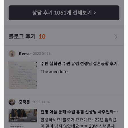
감동했습니다. 꼭 언제고 뵙게될날을 기다리며. 감사합니
쯤 직접 뵙고싶은 마음이 드는 분이시고. 무엇보다 넌 이렇
다. 꾸벅.
게될거야. 이런식이 아닌. 상담해주시고. 이러한길이 너에
상담 후기
1061
개 전체보기
>
게 도움이되니 해봐. 돈쓰지말고. 책사. 이렇게 얘기해주시
니 더욱더 정감이 갑니다. 현실적인 조언을 구한것같아 기
분좋습니다. 진인사대천명 이란 말이 떠오릅니다. 어디까지
블로그 후기
10
나 내 노력이 깃들어야 하늘도 움직이듯. 방향을 알고 나아
간다면 노력하는 그 동안이 덜 외로울듯합니다. 쌤 상담에 
감동했습니다. 꼭 언제고 뵙게될날을 기다리며. 감사합니
Reese
2023.04.16
다. 꾸벅.
수원 철학관 수원 유겸 선생님 결혼궁합 후기
The anecdote
중국통
2022.11.16
천명 어플 통해 수원 유겸 선생님 사주전화상담 후기
안녕하세요! 블로거 요요예요~ 22년 임의년
이 얼마 남지 않았네요 ㅠㅠ 23년 신년운세