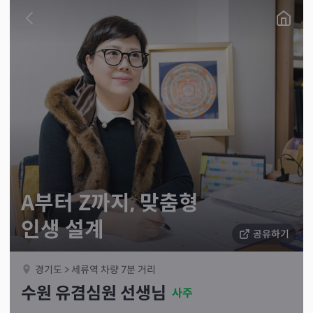
A부터 Z까지, 맞춤형
인생 설계
공유하기
경기도 > 세류역 차량 7분 거리
수원 유겸심원 선생님
사주