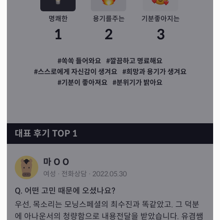
명쾌한
용기를주는
기분좋아지는
1
2
3
#쏙쏙 들어와요
#깔끔하고 명료해요
#스스로에게 자신감이 생겨요
#희망과 용기가 생겨요
#기분이 좋아져요
#분위기가 밝아요
대표 후기 TOP 1
마 O O
여성
·
전화
상담
·
2022.05.30
Q. 어떤 고민 때문에 오셨나요?
우선, 목소리는 모닝스페셜의 최수진과 똑같았고. 그 덕분
에 아나운서의 청량함으로 내용전달을 받았습니다. 유겸쌤