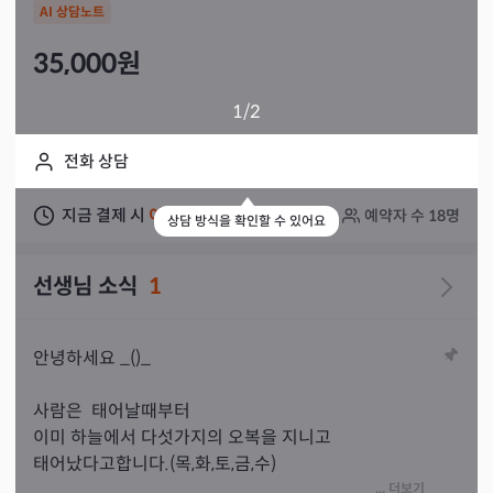
AI 상담노트
35,000
원
1
/2
전화 상담
지금 결제 시
이틀 뒤
상담 가능
예약자 수
18
명
상담 방식을 확인할 수 있어요
선생님 소식
1
안녕하세요 _()_

사람은  태어날때부터

이미 하늘에서 다섯가지의 오복을 지니고 

태어났다고합니다.(목,화,토,금,수)

... 더보기