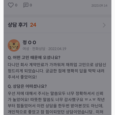
0
0
2023.09.14
상담 후기
24
정 O O
여성
·
전화
상담
·
2022.04.19
Q. 어떤 고민 때문에 오셨나요?
다니던 회사 계약만료가 가까워져 재취업 고민으로 상담신
청드리게 되었습니다. 궁금한 점에 명확히 답을 딱딱 내려
주셔서 좋았어요!
Q. 상담은 어떠셨나요?
우선 저에 대해서 주시는 말씀모두 너무 정확하셔서 신뢰
가 높았어요! 따뜻한 말씀도 너무 감사했구요 ㅠㅅㅠ 작년
부터 힘들었어서 이런 상담을 한두번 받아본것도 아닌데, 
개인적으로 좋았고 참 힘이되었던 상담이었습니당.. 미처 