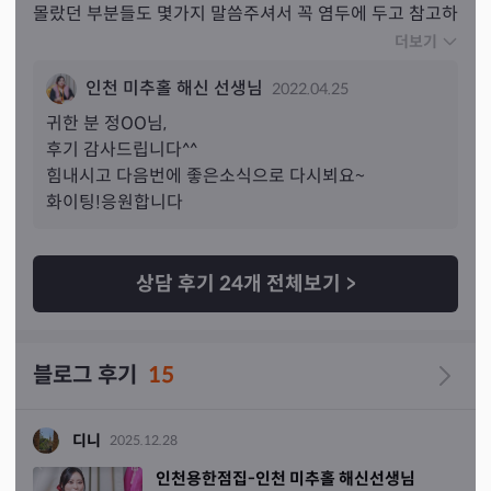
몰랐던 부분들도 몇가지 말씀주셔서 꼭 염두에 두고 참고하
도록 하겠습니다! 선생님 말씀대로 앞으로 보다 힘내서 노
더보기
력해볼게요..! ♡♡ 나중에도 더 질문드릴게 생기면 또 연락
인천 미추홀 해신 선생님
2022.04.25
드리겠습니다 :)
귀한 분 
정
OO님,
후기 감사드립니다^^

힘내시고 다음번에 좋은소식으로 다시뵈요~

화이팅!응원합니다
상담 후기
24
개 전체보기
>
블로그 후기
15
디니
2025.12.28
인천용한점집-인천 미추홀 해신선생님