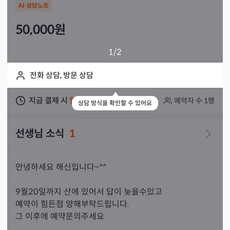
AI 상담노트
50,000
원
1
/2
전화 상담, 방문 상담
지금 결제 시
일주일 이내
상담 가능
예약자 수
1
명
상담 방식을 확인할 수 있어요
선생님 소식
1
안녕하세요 해신입니다~^^

9월20일까지 산에 있어서 답이 늦을수있고

예약이 힘든점 양해부탁드립니다.

그 이후에 예약문의주세요