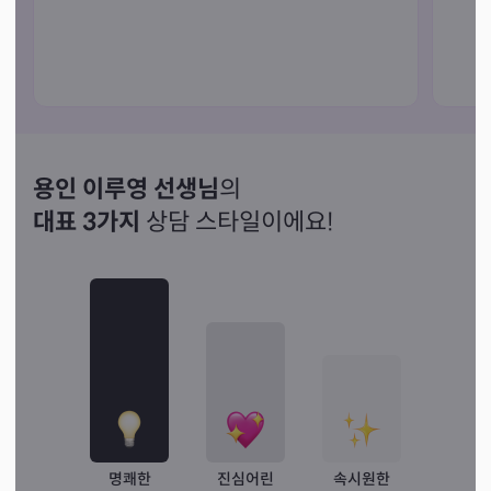
용인 이루영 선생님
의
대표 3가지
상담 스타일이에요!
명쾌한
진심어린
속시원한