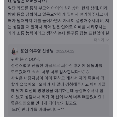
Q. 상담은 어떠셨나요?
일단 카드를 통해 부모와 아이의 심리상태, 현재 상태, 미래 
방향 등을 정확하고 일목요연하게 찝어서 얘기해주시고 이
해가 될때까지 예를 들어가면서 자세히 설명해주시네요. 저
는 상담할 때 얼마나 저와 같은 언어로 이해를 시켜주시는
가가 소통 능력이라고 생각하는데 뜬구름 잡는 표현없이 실
생활에 적용되는 사례를 들어서 이해하기 쉽게 표현해주시
더보기
는 점이 좋았어요. 선생님 자체가 설명해서 풀어내는 걸 좋
용인 이루영 선생님
2022.04.22
아하시는 스타일같고요. 미진한 부분이 남지 않도록 충분
히 시간들여서 꼼꼼히 봐주시고 얘기해주시는 점에서 시간
귀한 분 
신
OO님,
이나 비용 이상의 정성이 느껴져서 이래도 되나 싶을 정도
정성스럽고 진솔한 마음으로 써주신 후기에 몸둘바를 
였습니다. 거기에 사주도 같이 봐주시기 때문에 저로서는 
모르겠어요 ㅎㅎ  너무 너무 감사합니다~♡♡

부모의 성향과 아이의 성향을 같이 보고 훈육할 때의 방법
사실은 내담자님이 이미 잘하고 계셔서 제가 특별히 더 
들을 좀더 구체적으로 팁을 얻을 수 있어서 좋았어요. 개인
할게 없었어요.  오히려 제 말에 경청해주시고 아이기질
적으로 아이 진로 때문에 다른 명리학 상담 좀 받았었는데 
에 맞게 최선의 방향성을 얘기하는데 공감해주셔서 힘
이 쌤이 우리 아이 들여다보듯이 찝어서 얘기해주셔서 귀
이 났고 상담내내 제가 더 신이 나서 너무 떠들었네요 !

에 쏙쏙 들어오더라구요. 저처럼 사춘기 아이두고 고민될 
좋은인연으로 만나게 되어 반가웠고요 

때 상담받으면 후련한 마과 함께 길이 좀 보이는 거 같아
 또(?) 만나기를 바래봅니다~^^
요. 앞으로도 답답할 때 종종 상담하게 될 것 같아요.