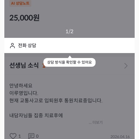
AI 상담노트
25,000
원
1
/2
전화 상담
상담 방식을 확인할 수 있어요
선생님 소식
1
안녕하세요 

이루영입니다.

현재 교통사고로 입퇴원후 통원치료중입니다.

내담자님들 집중 치료후에

건강한 모습으로 만나요~^^
... 더보기
1
0
2026.04.16