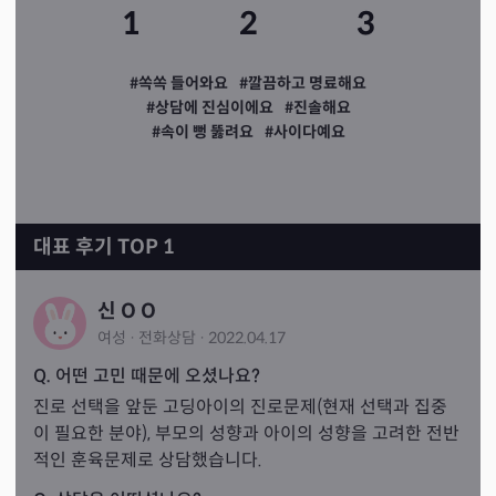
1
2
3
#쏙쏙 들어와요
#깔끔하고 명료해요
#상담에 진심이에요
#진솔해요
#속이 뻥 뚫려요
#사이다예요
대표 후기 TOP 1
신 O O
여성
·
전화
상담
·
2022.04.17
Q. 어떤 고민 때문에 오셨나요?
진로 선택을 앞둔 고딩아이의 진로문제(현재 선택과 집중
이 필요한 분야), 부모의 성향과 아이의 성향을 고려한 전반
적인 훈육문제로 상담했습니다.