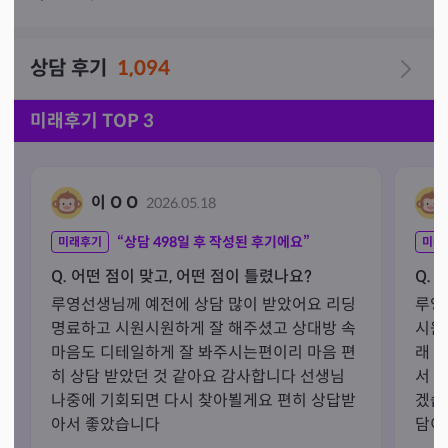
상담 후기
1,094
미래후기 TOP 3
이 O O
2026.05.18
“상담
498
일 후 작성된 후기에요”
미래후기
미래
Q. 어떤 점이 맞고, 어떤 점이 틀렸나요?
Q. 
루영선생님께 예전에 상담 많이 받았어요 리딩 
루영
명료하고 시원시원하게 잘 해주셨고 상대방 속
시원
마음도 디테일하게 잘 봐주시는편이리 마음 편
래 
히 상담 받았던 것 같아요 감사합니다 선생님 
서 
나중에 기회되면 다시 찾아뵐게요 편히 상답받
겠습
아서 좋았습니다
담이