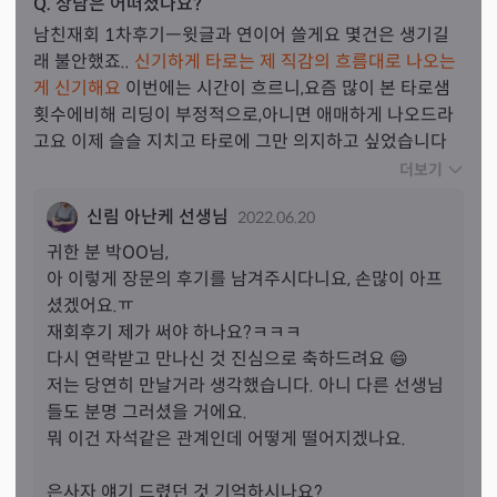
Q. 상담은 어떠셨나요?
남친재회 1차후기ㅡ윗글과 연이어 쓸게요 몇건은 생기길
래 불안했죠.. 
신기하게 타로는 제 직감의 흐름대로 나오는
게 신기해요
 이번에는 시간이 흐르니,요즘 많이 본 타로샘 
횟수에비해 리딩이 부정적으로,아니면 애매하게 나오드라
고요 이제 슬슬 지치고 타로에 그만 의지하고 싶었습니다 
누가 확답좀줬으면 그냥 결론이 아닌 납득될만한 제 흐름
더보기
과 생각이 같은 결론을요 타로하나로 너무 답을 원하기에
신림 아난케 선생님
2022.06.20
는 욕심이겠죠 15분이상 본것도 같고,게다가 재상담2~5회
는 기본였던듯 이제 마지막으로 보고싶다 하는 마음에 제
귀한 분 
박
OO님,
가 살던곳도 예전 신림이라,아난케샘한테 문의드렸어요 타
아 이렇게 장문의 후기를 남겨주시다니요, 손많이 아프
로는 리딩이 상황에따라 달리해석될수도 있어서 상황설명
셨겠어요.ㅠ

드렸고 혼선되지않게,샘 생각을 넣지않고 카드리딩을 해주
재회후기 제가 써야 하나요?ㅋㅋㅋ

셨어요 차분하게 다들어주셨고 이미 이 사연을 얘기도전에 
다시 연락받고 만나신 것 진심으로 축하드려요 😄

카드는 재회,반복연속 아직 끊기지않은 인연,가족 카드가 
저는 당연히 만날거라 생각했습니다. 아니 다른 선생님
나왔다 했습니다 그리고 몇번이고 질문에따라 리딩해주셨
들도 분명 그러셨을 거에요.

고 그..진심이 느껴지더군요! 우리가 특별해서라는게 아니
뭐 이건 자석같은 관계인데 어떻게 떨어지겠나요.

에요.. 나이차를 극복하고도 순수하게 만난 사시고 서로가 
외로운 감정이 같아, 서로가 확 부딪히더라도 서로만이 위
은사자 얘기 드렸던 것 기억하시나요?
