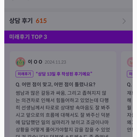
질문의 성격에 따라 점성학을 함께 사용합니다.

상대방 성향, 성격이 궁금하시면 생년월일을 남겨놓아 주
상담 후기
615
세요.(태어난 시간이 있으면 더 좋습니다)

예약하실 때에 원하는 시간을 먼저 말씀해주세요.

미래후기 TOP 3
최대한 조율하겠습니다.
이 O O
2024.11.23
“상담
13
일 후 작성된 후기에요”
미래후기
미래
Q. 어떤 점이 맞고, 어떤 점이 틀렸나요?
Q. 
썸남과 많은 갈등과 싸움, 그리고 좁혀지지 않
재회
는 의견차로 인해서 힘들어하고 있었는데 다행
해 
히 선생님께서 타로로 상대방 속마음도 잘 봐주
월 
시고 앞으로의 흐름에 대해서도 잘 봐주신 덕분
자를
에 답답했던 일의 실마리가 보이고 조금이나마 
왜그
상황을 어떻게 풀어가야할지 감을 잡을 수 있었
안되네