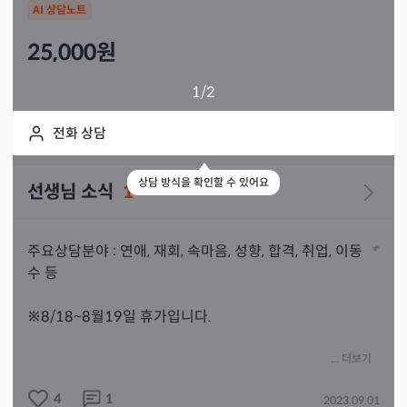
AI 상담노트
25,000
원
1
/2
전화 상담
상담 방식을 확인할 수 있어요
선생님 소식
1
주요상담분야 : 연애, 재회, 속마음, 성향, 합격, 취업, 이동
수 등 

※8/18~8월19일 휴가입니다.

상담은 낮12시부터 가능합니다.

... 더보기
(오전상담 원하시면 미리 말씀주세요)

4
1
2023.09.01