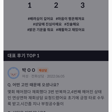
1
2
3
#배려심이 깊어요
#마음이 평온해져요
#상담에 진심이에요
#진솔해요
#밝은 기운을 줘요
#쾌활하고 재밌어요
대표 후기 TOP 1
박 O O
재상담
여성
·
전화
상담
·
2022.06.05
Q. 어떤 고민 때문에 오셨나요?
몇회 헤어졌다 재회했다 3번 반복하고,4번째 헤어진 상태
인 연상연하 재회상담 요청드렸어요 초기에 긍정 타로 수두
룩 받고,시간좀 지나 부정공수들이