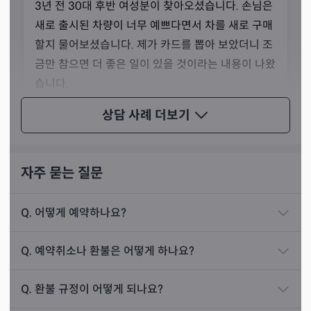
선생님이 사용하시는 이름의 뜻은 그리스 신화에 등장하는
3년 전 30대 후반 여성분이 찾아오셨습니다. 손님은
‘운명의 여신’의 이름입니다. 타로카드에서는 운명의 수레
새로 출시된 차량이 너무 예쁘다면서 차를 새로 구매
바퀴 카드와 관련이 있는 이름이죠. 선생님께서는 운명이란
할지 물어보셨습니다. 제가 카드를 뽑아 보았더니 조
정해져 있지만 정해져 있지 않은 것이라는 점을 손님들에게
금만 참으면 더 좋은 일이 있을 것이라는 내용이 나왔
알리고 싶어 이 이름을 택했다고 말씀하셨습니다.
습니다.
저는 선생님의 말씀을 듣고 그 말씀이 어떤 뜻인지 여쭤보
그리고 얼마 지나지 않아서 손님은 같은 모델 중 얼마
상담 사례
더보기
았습니다. 선생님께선 ‘운명이란 그 실체를 마주하는 순간
타지 않았는데도 중고로 좋은 가격에 올라온 매물을
변하는 것’이라고 대답해 주셨죠. 만일 내가 내일 교통사고
찾으셨다고 합니다. 그래서 손님은 그 차를 싸게 구매
가 날 운명이라면, 집 밖으로 나가지 않을 것이기 때문에 그
하셨고, 금전을 아끼실 수 있었다며 고맙다고 말씀하
자주 묻는 질문
운명이 변화한다는 뜻이라 설명해 주셨습니다.
셨습니다.
Q.
어떻게 예약하나요?
Q.
예약취소나 환불은 어떻게 하나요?
진로운
상담 사례
Q.
환불 규정이 어떻게 되나요?
2년 전 40대 초반 여성분이 찾아오셨습니다. 손님은