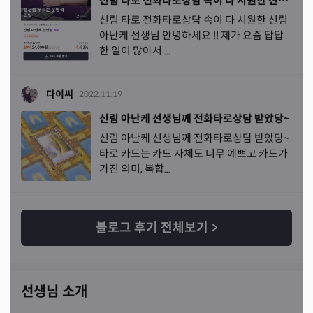
신림 타로 전화타로상담 속이 다 시원한 신림 아난케 선생님
은 팀 마냥요.. 결제 이얘기가 아니셨어요 채팅이라도 알려
신림 타로 전화타로상담 속이 다 시원한 신림
달라했으니까요 결론이 어찌되든 .. 사실 저도 지금은 불안
아난케 선생님 안녕하세요 !! 제가 요즘 답답
하긴해도 인연끈이 (이전 3회차도 그랫듯이)아직 있을듯 
한 일이 많아서 ...
해서 그 착각으로 못놓는거같아요 없어보이면 전 힘들더라
도 잊는스탈이거든요 왠지 이샘이 저희 기운에 울타리가 되
어줄것같은 느낌 제가 바라본 입장과 또 객관적인 입장이 
다이씨
2022.11.19
다르니 현명한 조언을 해주어 그친구가 돌아올수 있도록 길
신림 아난케 선생님께 전화타로상담 받았당~
을 열어줄거같다 라는 요상한 기운을 확 느꼈습니다. 그 어
신림 아난케 선생님께 전화타로상담 받았당~
떤 화력이 달랏어요 그냥 친절과 섬세함이 가득한 이게 아
타로 카드는 카드 자체도 너무 예쁘고 카드가
닌 몬가의 신뢰와 새로운 전환점 같은 기운요! 오늘은 1차
가진 의미, 복합...
후기니까 여기까지 쓰고 결론은 !!정확한 기한은 이커플은 
나오기 힘들지만 그렇다 한들 재회는 오래 걸리지 않는다 
결국 재회되고! 7월이 젤 확실하지만 (6월 2~3째주 여러샘
께 공수받고 특히 ㄱㅅㄹ샘이 3째주 얘기가 신뢰갔었으나,
블로그 후기 전체보기
>
더운 여름전에 들어온다 했음) 6월드 가능성도 있다 해주셔
서 그 시기점을 기다리고 재회시에는 보답 후기 꼭 쓸겁니
다 저희 사연 복잡해서 기운 마니 빠지셧을듯 합니다^^; 그
래도 선생님 상담스케줄에 기운 빠지지않게 건강한 상담할
선생님 소개
수있도록 컨디션 잘조절해주세요 2차 후기는 재회 후기로 