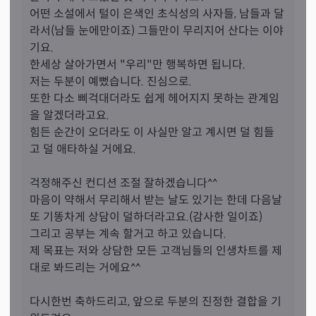
안 될수 있는 트윈플레임이라 하까요? (이전에도 들은 얘
어떤 소설에서 털이 은색인 초식성의 사자들, 남들과 달
기) 서로가 속이 짠한 사람들이라 꼭 잘되기를 기원해주는 
라서(남들 눈에만이죠) 그들만이 무리지어 산다는 이야
느낌이 그냥이 아닌 정말 가족,아니 또다른 저같았던 느낌
기요.

을 준 분에요 제 성격도 주변 커플중 ,유독 사연이 예뻐,안타
한세상 살아가면서 "우리"만 행복하면 됩니다.

까워 진심 내일처럼 잘됐으면 하는 그런 맘같이 느껴졌어
저는 두분이 예뻤습니다. 진심으로.

요 그래서 점성학식도 봐주시고,본인도 공부 더하고 있다
또한 다소 삐걱대더라도 쉽게 헤어지지 못하는 관계임
고 지금 좀 부족하다 타로랑 연관이 깊어 더할것이다 사실 
을 알겠더라고요.

대충 하셔도될거같은데 그 열정이 보람느끼시고 진심을 다
힘든 순간이 오더라도 이 사실만 알고 계시면 덜 힘들
하는 성취감과 뿌듯한것이 뭔지 느껴졌어요 저도 일에 있
고 덜 애타하실 거에요.

어 재밋고 보람잇기에 열공하거든요.. 지금 비오네요 비가 
한달 내내 왔으 면..아니 2주라도 내내 왔으면 좋겠습니다 
걱정해주신 컨디션 조절 잘하겠습니다^^ 

헛소리지만,농부에게도 또한 남친이 비오는데 일 관두지않
마음이 약해서 무리해서 받는 날도 있기는 한데 다음날 
으까 하는 바램요 이게 뭔 상관이냐고요 그친구가 확실한
또 기똥차게 상담이 덜하더라고요.(감사한 일이죠)

건 모르지만 국밥집 일하는건 맞는데 배달일거 같아서요 남
그리고 공부는 계속 할거고 하고 있습니다.

친은 비오는데 오토바이 타는걸 시러하거든요 지금이라도 
제 목표는 저와 상담한 모든 고객님들의 인생차트를 제
비가와서 하늘에 감사하네요 이것도 괜한 마음에 샘카드 흐
대로 봐드리는 거에요^^

름대로 되려고 점점 내게 재회가 가까우려하나 착각중이거
든요! 샘 카드 상담때 더이상 카드 보기싫고 지칩니다. 누구
다시한번 축하드리고, 앞으로 두분의 진정한 결합을 기
나 그럴거에요 내담자들.다들 힘드시죠?ㅠ 근데 오늘 샘 카