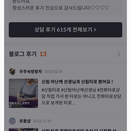
원드려요.

드리딩은 대게 납득되고 제 촉과도 많이 일치했어요. 뭣보
정성스러운 후기 진심으로 감사드립니다♡♡♡♡
다 저도 촉이좋고 심리파악을 잘하는 편이라(금쪽이 상담
때 오은영샘처럼 아이 행동에서 저는 보이는게 있드라고
요. 제 일도 그렇구 환자들이 왜 저리 민감하지 무슨 사연있
상담 후기
615
개 전체보기
>
나 그런게 느껴지드라고요)샘 말씀 하나하나 수긍되는데 
충분 납득이 되는 수긍성였어요.. 샘 아니요~아닌듯 해요 
이런거 말한적 거의 없었어요 아니.없어요! 샘 아닌건 못한
블로그 후기
13
다 확실히 얘기해주시고요 왜그런지도 납득되게 얘기해주
세
요 남친은 어디로 튈지몰르는 성향이라 기간을 얘기해드 
빠를수 있고,늦을 수 있다 하지만 반복되는게 맞고 가족같
우주속방랑자
2023.02.04
은 사이라 서로가 아직은 벗어날 수 
없다 이런식으로요.. 샘
신림 아난케 선생님과 신림타로 봤어요 !
과 샘카드가 저랑 잘 맞는거지 모든 분들이 맞을수는 없듯
#신림타로 #신림아난케선생님 #전화타로상
이 신적인 존재는 아니니,상담받아 보시다 아니시면 확실
담 직접 가서 본 타로는 아니고, 전화타로상담
히 얘기주시면 될듯 해요 그게 샘들과,내담자의 현명한 처
으로 보게된 타로 ...
신들 같아요^^ 잘 보는샘게 보답차원으로 길게,구체적 쓰
는 편인데 이렇게 진심담아 길게 더구체적 제 노출을 다한
적은 없는 처음인 후기입니다. 샘이 저희는 상황이 앞으로 
르몽샵
2022.11.19
어찌되는지 본인도 지켜 보고싶다 단순히 궁금이 아닌 같