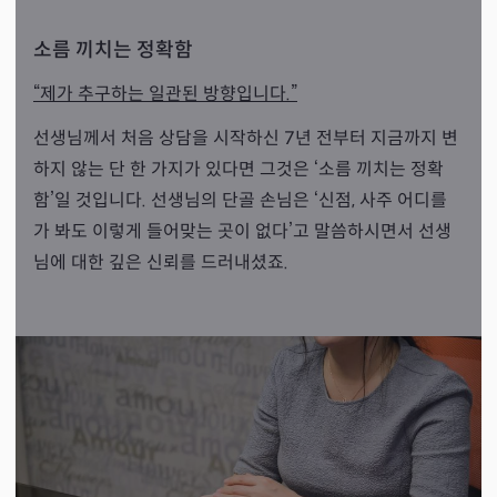
기다려주시고 응원주십시요! 아구 손아파.. 정말 감동받아 
진심으로 쓰느라 엄청 길게 써지네요 강추하기보다 잘하신
소름 끼치는 정확함
다 감사하다 말하고 싶은 선생님입니다 ♡
“제가 추구하는 일관된 방향입니다.”
선생님께서 처음 상담을 시작하신 7년 전부터 지금까지 변
하지 않는 단 한 가지가 있다면 그것은 ‘소름 끼치는 정확
함’일 것입니다. 선생님의 단골 손님은 ‘신점, 사주 어디를
가 봐도 이렇게 들어맞는 곳이 없다’고 말씀하시면서 선생
님에 대한 깊은 신뢰를 드러내셨죠.