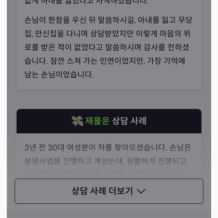
없게 아내를 잃었다고 자책하셨습니다.
선생님께선 역학에 관심을 가지고 사주를 공부했지만, 스스
손님이 한참을 우신 뒤 말씀하시길, 아내를 잃고 무당
로 부족함을 느끼고 타로 공부를 병행했다고 말씀하셨습니
집, 만신집을 다니며 상담받았지만 이렇게 마음의 위
다. 사주와 타로의 틀과 기반, 맥락이 비슷하다는 점을 깨닫
로를 받은 적이 없었다고 말씀하시며 감사를 전하셨
고 타로와 사주를 병합할 수 있겠다는 생각이 들었다고 말
습니다. 잠깐 스쳐 가는 인연이었지만, 가장 기억에
씀하셨죠.
남는 손님이었습니다.
재물운
상담 사례
3년 전 30대 여성분이 저를 찾아오셨습니다. 손님은
분양사업을 진행하고 계셨는데, 원활하게 진행되고
있지 않다고 말씀하시며 고민을 토로하셨습니다.
상담 사례
더보기
제가 타로를 보니, 손님에게 재물과 금전운이 가득했
고 이를 말씀드렸습니다. 저는 올해 분양사업을 통해