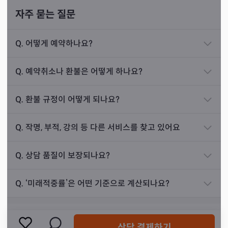
큰 금전을 얻을 수 있으니 지금은 참고 기다릴 때라고
자주 묻는 질문
조언해 드렸습니다.
몇 주 뒤, 손님이 다시 저를 찾아오셨습니다. 제 조언
Q.
어떻게 예약하나요?
이후 꾸준히 타로를 공부했고, 사주의 틀과 타로의 기반을
대로 참고 기다렸고, 이내 큰 성공을 거둘 수 있었다
병합하여 선생님만의 상담을 시작할 수 있었다고 말씀하셨
고 말씀하시며 감사를 전하셨습니다. 지금도 꾸준히
Q.
예약취소나 환불은 어떻게 하나요?
습니다. 지금의 자리에서 그렇게 시작한 상담이 15년이 넘
지인들과 저를 찾아오는 손님입니다.
었고, 찾아주는 손님들에게 감사할 뿐이라고 말씀하셨죠.
Q.
환불 규정이 어떻게 되나요?
Q.
작명, 부적, 강의 등 다른 서비스를 찾고 있어요
진로운
상담 사례
Q.
상담 품질이 보장되나요?
8년 전 20대 후반 남성분이 저를 찾아오셨습니다. 손
님은 녹십자제약회사에 여러 차례 지원하여 면접을
Q.
‘미래적중률’은 어떤 기준으로 계산되나요?
볼 수 있는 기회가 생겼다고 말씀하시며, 어떤 넥타이
가 좋을지 제게 물으셨습니다.
손님은 회사의 색과 맞는 녹색을 말씀하셨지만, 제가
상담 결제하기