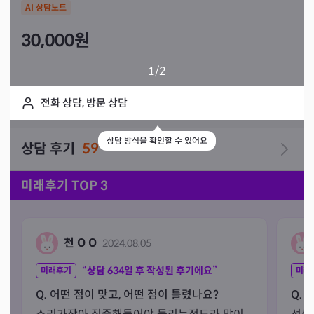
AI 상담노트
30,000
원
1
/2
전화 상담, 방문 상담
상담 방식을 확인할 수 있어요
상담 후기
59
미래후기 TOP 3
천 O O
2024.08.05
“상담
634
일 후 작성된 후기에요”
미래후기
미래
Q. 어떤 점이 맞고, 어떤 점이 틀렸나요?
Q. 