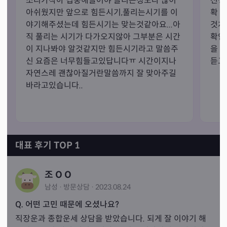
소리가작아 집중해들어야 들리는정도라 많이 
선생
아쉬웠지만 앞으로 힘든시기,풀리는시기를 이
확 와
야기해주셨는데 힘든시기는 맞는것같아요...아
것처
직 풀리는 시기가 다가오지않아 그부분은 시간
확인
이 지나봐야 알것같지만 힘든시기라고 말씀주
을 
신 요즘은 너무힘들고있답니다ㅠ 시간이지나 
듣고
자연스레 괜찮아질거란말씀까지 잘 맞아주길 
바라고있습니다..
대표 후기 TOP 1
조 O O
남성
·
방문
상담
·
2023.08.24
Q. 어떤 고민 때문에 오셨나요?
직장운과 종합운세 상담을 받았습니다. 되게 잘 이야기 해