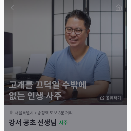
고개를 끄덕일 수밖에
없는 인생 사주
공유하기
서울특별시 > 송정역 도보 3분 거리
강서 공초 선생님
사주