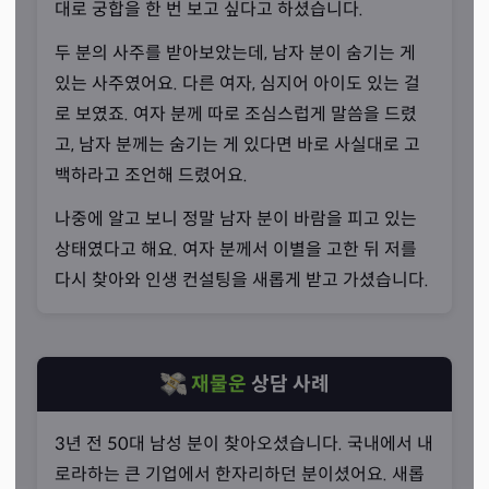
대로 궁합을 한 번 보고 싶다고 하셨습니다.
두 분의 사주를 받아보았는데, 남자 분이 숨기는 게
있는 사주였어요. 다른 여자, 심지어 아이도 있는 걸
로 보였죠. 여자 분께 따로 조심스럽게 말씀을 드렸
고, 남자 분께는 숨기는 게 있다면 바로 사실대로 고
노력으로 갈고 닦은 실력
백하라고 조언해 드렸어요.
“진심으로 공부에 임했습니다.”
나중에 알고 보니 정말 남자 분이 바람을 피고 있는
선생님께서는 본격적인 사주 상담을 시작한 지 13년이 지
상태였다고 해요. 여자 분께서 이별을 고한 뒤 저를
난 베테랑이십니다. 벽천 김석환 선생님 아래에서 6년 동안
다시 찾아와 인생 컨설팅을 새롭게 받고 가셨습니다.
공부하셨고, 그 이후로도 꾸준히 독학으로 사주 명리를 연
구하셨죠. 그동안 읽으신 책이 몇 권인지 세기조차 어려울
정도입니다.
재물운
상담 사례
3년 전 50대 남성 분이 찾아오셨습니다. 국내에서 내
로라하는 큰 기업에서 한자리하던 분이셨어요. 새롭