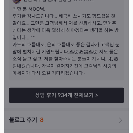
는 내용만 정확하게 전달해주시는 선생님을 좋아하는데 선
생님이 딱 그러신 것 같아서 선생님을 다시 찾게 된 이유랄
귀한 분 
서
OO님,
까요? 그러면서도 정말로 따뜻하십니다 상담이 끝난 후에
후기글 감사드립니다... 빼곡히 쓰시기도 힘드셨을 것 
는 채팅으로 조언들도 해주시고 응원도 해주시는 금자쌤..
같아요... 그만큼 고객님께서 저를 신뢰하시고, 믿어주
🤍 정말 얼마 안남았으니까 조금만 더 기다려볼게요 ㅠㅠ
신다는 생각에 더욱 열심히 해야겠다는 생각을 하는 밤
ㅠ 모든 흐름들이 잘 맞아떨어져 좋은 결과를 만들어주면 
입니다... ^^

좋겠어요 선생님께도 꼭 좋은 소식 들려드리고 싶구요 ㅎ
카드의 흐름대로, 운의 흐름대로 좋은 결과가 고객님 눈
ㅎ 짧은 시간이지만 속이 시원해요 ! 선생님 항상 여기 계셔
앞에 펼쳐지길 기원드립니다.🙏🏻🙏🏻🙏🏻 저도 좋은 
주세요 ✨‼
소식 듣고 싶고. 저를 찾아주시는 분들이 계시니...💪🏼 
힘내겠습니다. 가을이 깊어지기전에 고객님의 사랑의 
메세지가 다시 오길 기다리겠습니다~ 
상담 후기
934
개 전체보기
>
블로그 후기
8