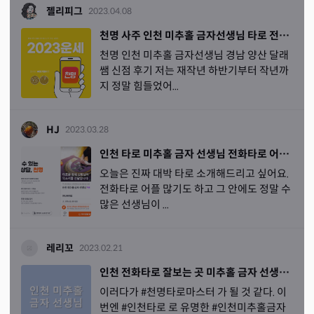
젤리피그
2023.04.08
천명 사주 인천 미추홀 금자선생님 타로 전화타로 어플, 경남 양산 달래쌤 신점 솔직히!
천명 인천 미추홀 금자선생님 경남 양산 달래
쌤 신점 후기 저는 재작년 하반기부터 작년까
지 정말 힘들었어...
HJ
2023.03.28
인천 타로 미추홀 금자 선생님 전화타로 어플 대박!
오늘은 진짜 대박 타로 소개해드리고 싶어요.
전화타로 어플 많기도 하고 그 안에도 정말 수
많은 선생님이 ...
레리꼬
2023.02.21
인천 전화타로 잘보는 곳 미추홀 금자 선생님 타로후기
이러다가 #천명타로마스터 가 될 것 같다. 이
번엔 #인천타로 로 유명한 #인천미추홀금자