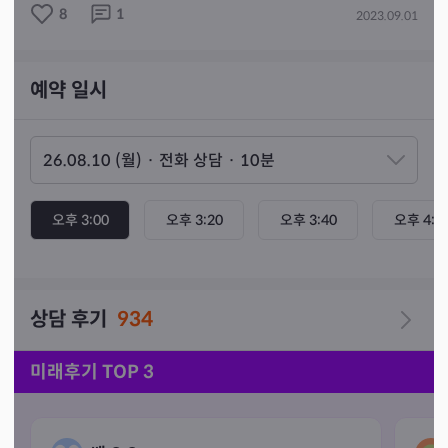
8
1
2023.09.01
확인 후 바로 연락드리겠습니다.  오프상담 또는 먼저 찾으
신 분과 상담 중 일 경우, .조금 늦더라도 양해 부탁드립니
다. 🤞

예약 일시
방문상담의 경우, 일정 논의 후 예약가능하며, 상담은  18
시 이전까지만  가능합니다.

똑같은 상담내용과 똑같은 운이라 할지라도 질문에 따라 
답이 전혀 다르게 나올 수 있으며, 막연한 질문이 아닌, 정
확한 질문을 해주셔야 더 정확한 답을 찾을 수 있습니다. 
답정너 고객님 또는 떠보려 들어오시는 분은 사양합니다. 
오후 3:00
오후 3:20
오후 3:40
오후 4:0
원하시는 답을 찾으실 수 없습니다.

보이지는 않지만, 인터넷 공간에서도 서로의 믿음과 예절
이 필요합니다. 소중한 시간 내담자님들과 함께하기에, 서
상담 후기
934
로 존중해주신다면~ 상담은 상호간 잘 소통할 것으로 믿습
니다. 🍀

미래후기 TOP 3
금자 타로를 찾아 주시는 고객님께 늘 감사드립니다.