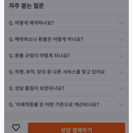
자주 묻는 질문
대로 처리한다면 해결되는 것으로 나왔고 이를 말씀
드렸습니다. 그렇게 6개월 동안 상담이 진행되었고,
Q.
어떻게 예약하나요?
한 건, 두 건 해결되면서 손님은 계속해서 저를 찾아
또한 경청하는 것 이외에도 즉각적인 피드백이 중요하다고
오셨습니다.
말씀하셨습니다. 다른 상담과의 오류를 줄이기 위해서는 바
Q.
예약취소나 환불은 어떻게 하나요?
로 카드를 리딩하여 흐름대로 읽어드려야 한다고 강조하셨
저는 타로 신점을 통해 건물의 가격을 숫자까지 조언
죠. 공수는 찰나에 오기 때문에 그 찰나를 놓치지 않기 위해
해 드렸고, 이후에도 골치 아픈 건물들의 매매를 도와
Q.
환불 규정이 어떻게 되나요?
늘 노력한다고 말씀하셨습니다.
드렸습니다. 지금도 꾸준히 저를 찾아 감사를 전하시
는 손님입니다.
Q.
작명, 부적, 강의 등 다른 서비스를 찾고 있어요
Q.
상담 품질이 보장되나요?
진로운
상담 사례
Q.
‘미래적중률’은 어떤 기준으로 계산되나요?
8개월 전 30대 남성분이 저를 찾아오셨습니다. 손님
은 회계에 종사하시는 상황이었고, 경력과 도전 사이
상담 결제하기
에서 고민하고 계셨습니다. 손님은 회사를 그만두고