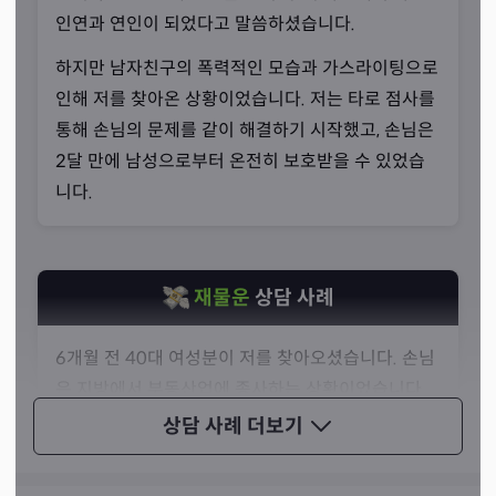
“바로 리딩하여 설명해드립니다.”
인연과 연인이 되었다고 말씀하셨습니다.
선생님께서는 무엇보다 중요한 것은 경청이라고 말씀하셨
하지만 남자친구의 폭력적인 모습과 가스라이팅으로
습니다. 본인 역시 인간이기 때문에 무수한 상담은 실수를
인해 저를 찾아온 상황이었습니다. 저는 타로 점사를
만든다고 말씀하셨죠. 하지만 손님의 말을 경청한다면 그러
통해 손님의 문제를 같이 해결하기 시작했고, 손님은
한 실수를 더욱 줄일 수 있다고 강조하셨습니다.
2달 만에 남성으로부터 온전히 보호받을 수 있었습
니다.
재물운
상담 사례
6개월 전 40대 여성분이 저를 찾아오셨습니다. 손님
은 지방에서 부동산업에 종사하는 상황이었습니다.
손님은 일을 처리하는 데 있어서 골치 아픈 건물들이
상담 사례
더보기
있다고 말씀하시며 고민을 토로하셨습니다.
제가 카드를 보니, 3개의 건물을 카드에서 나온 순서