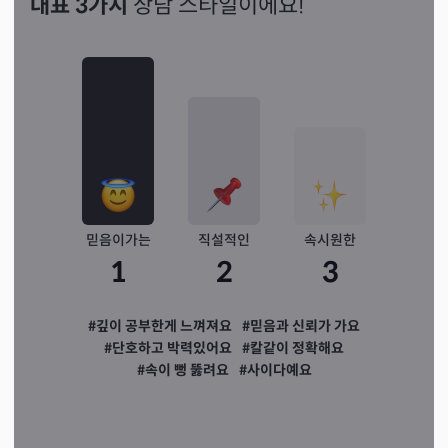
대표 3가지
상담 스타일이에요!
믿음이가는
직설적인
속시원한
1
2
3
#깊이 공부한게 느껴져요
#믿음과 신뢰가 가요
#단호하고 박력있어요
#칼같이 정확해요
#속이 뻥 뚫려요
#사이다예요