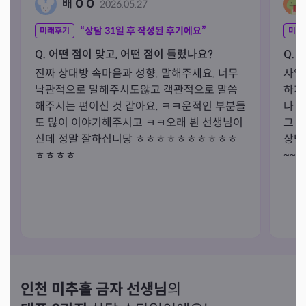
배 O O
2026.05.27
“상담
31
일 후 작성된 후기에요”
미래후기
미래
Q. 어떤 점이 맞고, 어떤 점이 틀렸나요?
Q. 
진짜 상대방 속마음과 성향. 말해주세요. 너무 
사업
낙관적으로 말해주시도않고 객관적으로 말씀
하게
해주시는 편이신 것 같아요. ㅋㅋ운적인 부분들
나 
도 많이 이야기해주시고 ㅋㅋ오래 뵌 선생님이
그 
신데 정말 잘하십니당 ㅎㅎㅎㅎㅎㅎㅎㅎㅎㅎ
상담
ㅎㅎㅎㅎ
~~~
인천 미추홀 금자 선생님
의