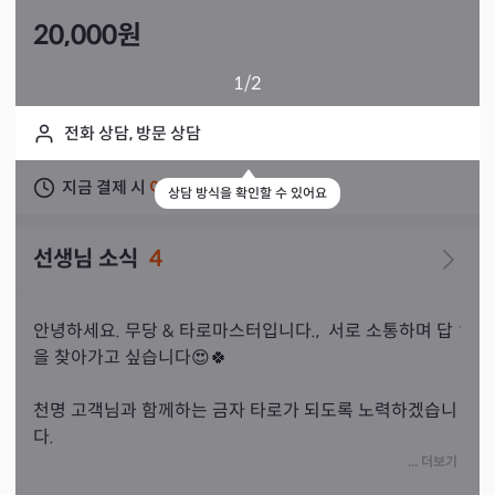
20,000
원
1
/2
전화 상담, 방문 상담
지금 결제 시
이틀 뒤
상담 가능
상담 방식을 확인할 수 있어요
선생님 소식
4
안녕하세요. 무당 & 타로마스터입니다.,  서로 소통하며 답
을 찾아가고 싶습니다😍🍀

천명 고객님과 함께하는 금자 타로가 되도록 노력하겠습니
다. 

오프업무가 없을 시에는 가능하한 접속을 하겠습니다. 상
... 더보기
담 예약 관련 궁금한 점 있으시면 언제든 문의주세요. 쳇 