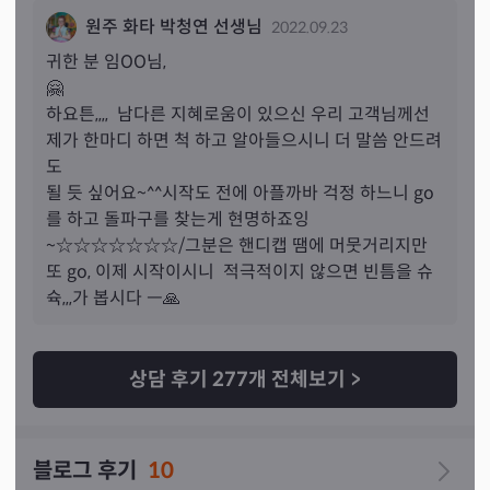
대쉬를 적극적으로 할꺼라고 하네요. 그리고 12월에는 좋
원주 화타 박청연 선생님
2022.09.23
다고 하지만 제가 힘들수도 있어서 저를 더 걱정해주셨어요
ㅠ 응원도 해쥬시고ㅠ 선생님 따뜻한 상담감사하고 잘봐주
귀한 분 
임
OO님,
셔서 감사드려용❤
🤗

하요튼,,,,  남다른 지혜로움이 있으신 우리 고객님께선

제가 한마디 하면 척 하고 알아들으시니 더 말씀 안드려
도 

될 듯 싶어요~^^시작도 전에 아플까바 걱정 하느니 go
를 하고 돌파구를 찾는게 현명하죠잉 

~☆☆☆☆☆☆☆/그분은 핸디캡 땜에 머뭇거리지만 
또 go, 이제 시작이시니  적극적이지 않으면 빈틈을 슈
상담 후기
277
개 전체보기
>
블로그 후기
10