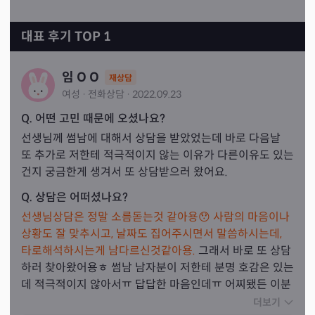
대표 후기 TOP 1
임 O O
재상담
여성
·
전화
상담
·
2022.09.23
Q. 어떤 고민 때문에 오셨나요?
선생님께 썸남에 대해서 상담을 받았었는데 바로 다음날 
또 추가로 저한테 적극적이지 않는 이유가 다른이유도 있는
건지 궁금한게 생겨서 또 상담받으러 왔어요.
Q. 상담은 어떠셨나요?
선생님상담은 정말 소름돋는것 같아용😯 사람의 마음이나 
상황도 잘 맞추시고, 날짜도 집어주시면서 말씀하시는데, 
타로해석하시는게 남다르신것같아용.
 그래서 바로 또 상담
하러 찾아왔어용ㅎ 썸남 남자분이 저한테 분명 호감은 있는
데 적극적이지 않아서ㅠ 답답한 마음인데ㅠ 어찌됐든 이분
은 지금 돈과 일에 집중하고 있고ㅠ 11월 말쯤에는 오히려 
더보기