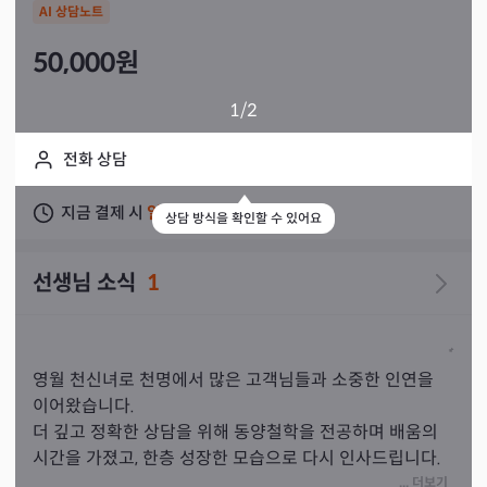
AI 상담노트
50,000
원
1
/2
전화 상담
지금 결제 시
일주일 이내
상담 가능
상담 방식을 확인할 수 있어요
선생님 소식
1
영월 천신녀로 천명에서 많은 고객님들과 소중한 인연을 
이어왔습니다.

더 깊고 정확한 상담을 위해 동양철학을 전공하며 배움의 
시간을 가졌고, 한층 성장한 모습으로 다시 인사드립니다.

늘 배우는 자세로 기도와 정진을 이어가며, 고객님의 말씀
... 더보기