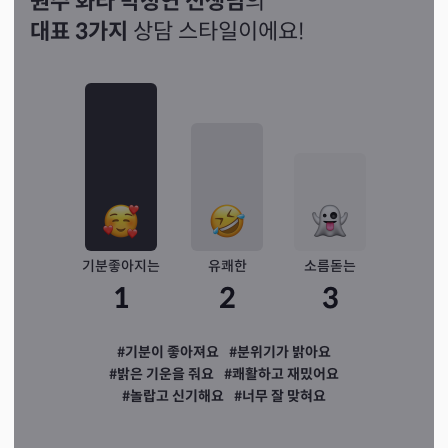
원주 화타 박청연 선생님
의
대표 3가지
상담 스타일이에요!
기분좋아지는
유쾌한
소름돋는
1
2
3
#기분이 좋아져요
#분위기가 밝아요
#밝은 기운을 줘요
#쾌활하고 재밌어요
#놀랍고 신기해요
#너무 잘 맞혀요