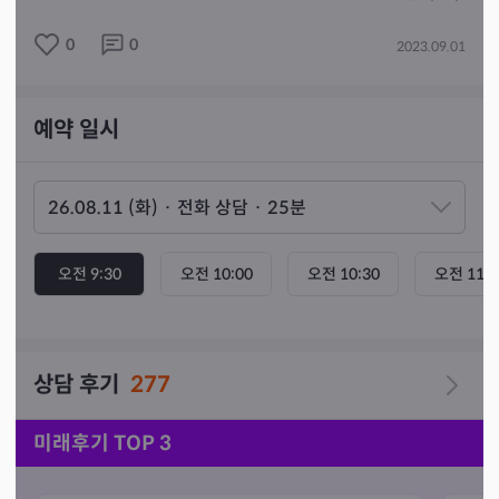
을 편견 없이 귀담아듣겠습니다. 보여지는 그대로, 읽히는 
0
0
2023.09.01
그대로 거짓 없이 진심을 담아 전해드리겠습니다.

🎏 상담 운영 🎏

화·수 ▶ 오전·점심

예약 일시
목 ▶ 점심·저녁

금·토 ▶ 오전·점심·저녁

휴무 ▶ 월·일

⏰ 09:30~11:30 / 13:30~16:00 / 19:30~22:30

📢 장기휴무 및 운영 변동은  미리 안내드립니다. 

       감사합니다.

오전 9:30
오전 10:00
오전 10:30
오전 11:0
상담 후기
277
미래후기 TOP 3