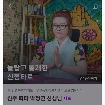
놀랍고 통쾌한
신점타로
공유하기
강원특별자치도 > 무실동행정복지센터 도보 7분 거리
원주 화타 박청연 선생님
타로