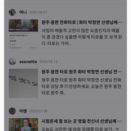
여니
2026.08.07
원주 용한 전화타로 | 화타 박청연 선생님께 본 전화타로 상담 후기
사업의 매출적 고민이 많은 요즘인지라 매출
이 좀 끊겼다 싶을땐 이렇게 타로를 또 보게 된
다. 타로는 가까...
seonette
2026.06.11
원주 용한 타로 원주 화타 박청연 선생님 전화타로 상담 후기
원주 용한 타로 원주 화타 박청연 선생님 전화
타로 상담 후기 안녕하세요. 오늘은 원주 용한
타로 원주 화...
아렌
2023.07.08
시험운세 잘 보는 곳 영월 천신녀 선생님께 타로 보기
오늘도 심란한 제 마음 달래줄 타로 보기...ㅋ