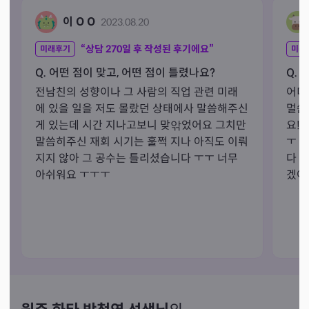
이 O O
2023.08.20
“상담
270
일 후 작성된 후기에요”
미래후기
미래
Q. 어떤 점이 맞고, 어떤 점이 틀렸나요?
Q. 
전남친의 성향이나 그 사람의 직업 관련 미래
어디
에 있을 일을 저도 몰랐던 상태에사 말씀해주신
멀씀
게 있는데 시간 지나고보니 맞앆었어요 그치만 
요!
말씀히주신 재회 시기는 훌쩍 지나 아직도 이뤄
ㅜ 
지지 않아 그 공수는 틀리셨습니다 ㅜㅜ 너무 
다 !
아쉬워요 ㅜㅜㅜ
겠어