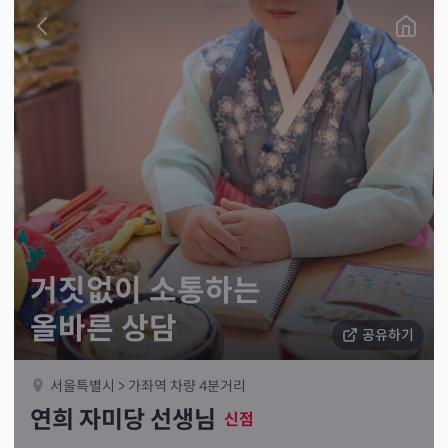
거짓없이 소통하는
올바른 상담
공유하기
서울특별시 > 가좌역 차량 4분거리
연희 자미당 선생님
신점