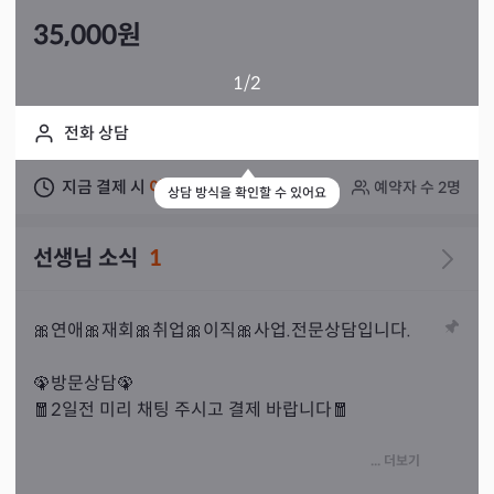
35,000
원
1
/2
전화 상담
지금 결제 시
이틀 뒤
상담 가능
예약자 수
2
명
상담 방식을 확인할 수 있어요
선생님 소식
1
🎀연애🎀재회🎀취업🎀이직🎀사업.전문상담입니다.

🦚방문상담🦚

🧧2일전 미리 채팅 주시고 결제 바랍니다🧧

... 더보기