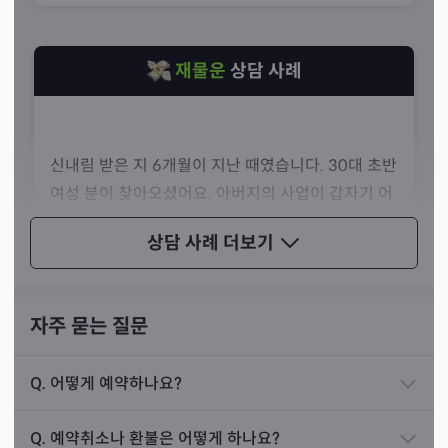
니다.
재물운
상담 사례
신내림 받은 지 6개월이 지난 때였습니다. 30대 초반
여성 분이 찾아오셨어요. 아버지의 사업이 갑자기 어
려워지고 자금이 돌지 않는다고 말씀하셨습니다.
상담 사례
더보기
아버님의 재물운을 살펴보니 조상님들도 시끄럽고
많이 꼬여 있는 상태였습니다. 행운과 액운이 함께 들
어와 되는 일이 없었죠. 그래서 간단한 굿을 제안했고
자주 묻는 질문
손님과 아버님 모두 동의하신 뒤 굿을 진행했습니다.
Q.
어떻게 예약하나요?
굿을 한 뒤로 시간이 조금 지나니 사업상의 계약이 하
신점의 장점은 점사가 좋게 나오게 되면 물론 좋지만 안 좋
나둘 성사되며 회사 재정이 회복되었어요. 어려울 때
게 나오더라도 미리 예방하고 조심하는 방법을 알 수 있다
Q.
예약취소나 환불은 어떻게 하나요?
열심히 방법을 찾고 노력했기에 조상님들도 도와주