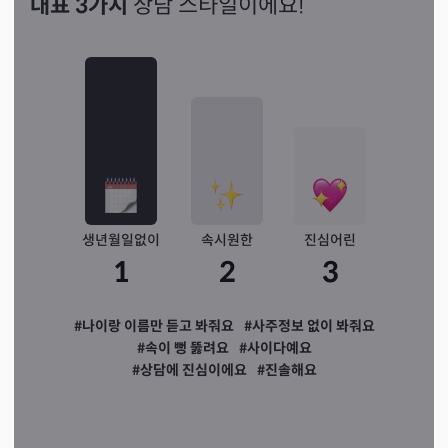
대표 3가지
상담 스타일이에요!
생년월일없이
속시원한
진심어린
1
2
3
#나이랑 이름만 듣고 봐줘요
#사주정보 없이 봐줘요
#속이 뻥 뚫려요
#사이다예요
#상담에 진심이에요
#진솔해요