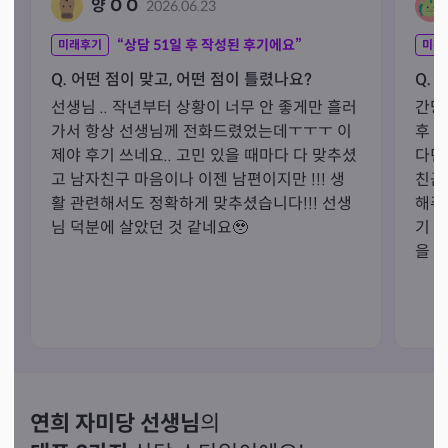
양 O O
2026.06.23
“상담
51
일 후 작성된 후기에요”
미래후기
미래
Q. 어떤 점이 맞고, 어떤 점이 틀렸나요?
Q. 
선생님 .. 작년부터 상황이 너무 안 좋게만 흘러
간당
가서 항상 선생님께 전화드렸었는데ㅜㅜㅜ 이
후 
제야 후기 쓰네요.. 고민 있을 때마다 다 맞추셨
다던
고 남자친구 마음이나 이젠 남편이지만 !!! 생
친근
활 관련해서도 정확하게 맞추셨습니다!!! 선생
해주
님 덕분에 살았던 것 같네요🥹
기 
을 
연희 자미당 선생님
의