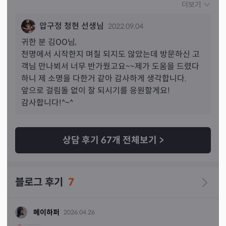
해주시는거 듣는게 제일 흥미로웠고 저는 아무말도 안하고 
더보기
어떠한 설명도 없이 카드만 뽑아서 드렸을 뿐인데 뭐가 궁
압구정 청현 선생님
2022.09.04
금한지, 현재 어떤 상황인지 저를 꿰뚫어 보시듯 술술 말씀
해주시는 부분에 틀린 점이 아예 한 군데도 없어서 진짜 신
귀한 분 
김
OO님,
기하고 진귀한 경험했어요
 사주도 같이 봐 주시는데 이게 
천명에서 시작한지 며칠 되지도 않았는데 방문하신 고
진짜 재미가 있어서 재밌다가 아니라 뭐가 다 맞으니까 그
객님 만나뵈서 너무 반가웠고요~~제가 도움을 드렸다
게 너무 재밌고 시간 가는 줄도 몰랐어요 웰컴드링크도 주
하니 제 소명을 다한거 같아 감사하게 생각합니다.

시고 재밌고 편하게 대해주셔서 단순 상담을 했다가 아니
앞으로 걸림돌 없이 잘 되시기를 응원할게요!

라 제가 정말 도움 되는 값진 시간을 가졌다는 기분이 들어
감사합니다!^~^
요 정말 유익했어요 너무 감사합니다 선생님 :) 방문이 가능
하신 분들은 꼭 방문해서 받아보셨으면 좋겠어요 진짜 진
짜 다방면으로 엄청 용하다 영험하다 정확하다 신뢰가 간
상담 후기
67
개 전체보기
>
다 그냥 좋은 말은 다 붙이고 싶은데 너무 길어지면 전달이 
제대로 안되니까 한 마디로 청현 쌤 발견하신게 행운이에
요 천명 내담자님들 저만 알고 싶은데 이미 오래전부터 유
블로그 후기
7
명하신 듯 ㅎㅎ;
메이하퍼
2026.04.26