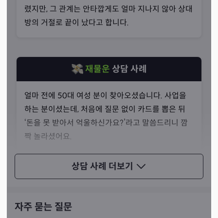
적인 타로가 아닌 직관타로를 보는 분을 만나게 되셨습니
렸지만, 그 관계는 안타깝게도 얼마 지나지 않아 상대
다. 그 때 자신에게 딱 맞는 옷을 입은 듯한 느낌이 들었고,
방의 거절로 끝이 났다고 합니다.
수 년간 그 분께 직관타로를 배우셨죠.
재물운
상담 사례
얼마 전에 50대 여성 분이 찾아오셨습니다. 사업을
하는 분이셨는데, 처음에 질문 없이 카드를 뽑은 뒤
‘돈을 못 받아서 억울하신가요?’라고 말씀드리니 깜
짝 놀라셨어요.
알고 보니 착하고 순한 분이라 주변에 돈을 많이 빌려
상담 사례
더보기
준 상황인데, 과연 그 돈을 돌려받을 수 있을지 물어
보러 왔다고 하시더라고요. 바로 찾아온 이유를 맞혀
서 놀랐다고 말씀하셨습니다.
자주 묻는 질문
안타깝게도 카드 내용은 다 부정적이었고, 오랫동안