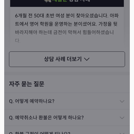
6개월 전 50대 초반 여성 분이 찾아오셨습니다. 아파
트에서 영어 학원을 운영하는 분이셨어요. 가정을 뒷
바라지해야 하는데 금전이 막혀서 힘들어하셨습니
다.
점사를 보니 영어 학원을 상가로 옮겨야 된다는 결과
상담 사례
더보기
가 나왔어요. 어디로 가야 하는지 짚어 드리며 막혀
있는 금전은 지인을 통해 해결될 것이라고 말씀드렸
습니다. 손님께서는 처음에는 의아해했지만 결국 제
자주 묻는 질문
말을 믿어 주셨어요.
두 달쯤 지나 손님께서는 지인의 도움을 받아 상가에
Q.
어떻게 예약하나요?
선생님께서는 모든 선택의 순간에서 명확한 답을 줄 수 있
있는 영어 학원을 인수하게 되었고, 지금은 승승장구
는 것은 오직 신점뿐이라는 것을 강조하셨습니다. 선택의
하며 원하는 삶을 살아가고 계십니다.
Q.
예약취소나 환불은 어떻게 하나요?
갈림길에 섰을 때마다 바로바로 제대로 된 길을 알려주는
것이 무속인의 역할이라고 말씀하셨습니다.