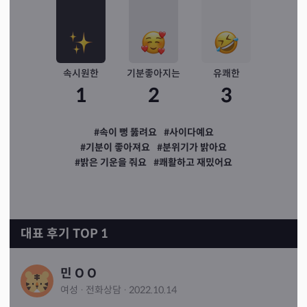
속시원한
기분좋아지는
유쾌한
1
2
3
#속이 뻥 뚫려요
#사이다예요
#기분이 좋아져요
#분위기가 밝아요
#밝은 기운을 줘요
#쾌활하고 재밌어요
대표 후기 TOP 1
민 O O
여성
·
전화
상담
·
2022.10.14