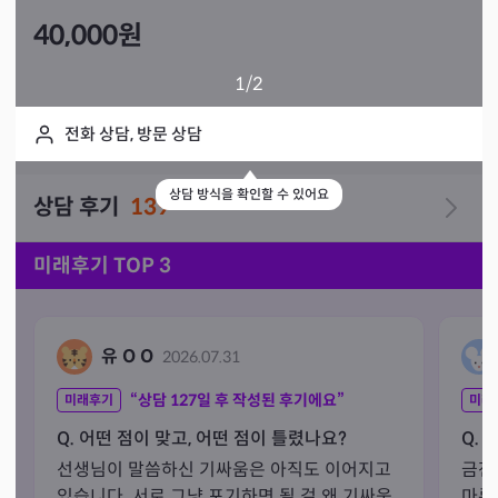
40,000
원
1
/2
전화 상담, 방문 상담
상담 방식을 확인할 수 있어요
상담 후기
139
미래후기 TOP 3
유 O O
2026.07.31
“상담
127
일 후 작성된 후기에요”
미래후기
미래
Q. 어떤 점이 맞고, 어떤 점이 틀렸나요?
Q. 
선생님이 말씀하신 기싸움은 아직도 이어지고 
금전
있습니다. 서로 그냥 포기하면 될 걸 왜 기싸움
마른