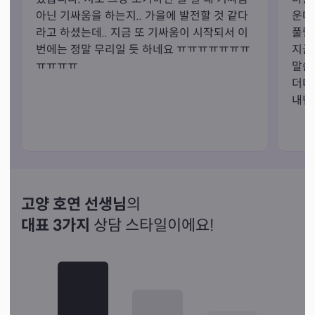
아닌 기싸움을 하는지.. 가을에 발전할 것 같다
운대
라고 하셨는데.. 지금 또 기싸움이 시작되서 이
풀릴
번에는 정말 무리일 듯 하네요 ㅠㅠㅠㅠㅠㅠㅠ
지금
ㅠㅠㅠㅠ
말씀
더더
내년
고양 호연 선생님
의
대표 3가지
상담 스타일이에요!