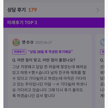
상담 후기
179
미래후기 TOP 3
연 O O
2025.06.27
“상담
28
일 후 작성된 후기에요”
미래후기
미래
Q. 어떤 점이 맞고, 어떤 점이 틀렸나요?
Q. 
그냥 걱정돼고 답답 한 마음에 찾았는데 배려심
선생
있고 따뜻ㅈ했ㅈ습니다 남자 친구와 재회를 할
워낙
수 있다고 기다맂라고 하셨는데 아직은 기다리
담도
고 있는 주이입니딘 이달 ㅡㄹ 기다맂라 하셧니
궁금
요 기다리고 있습니다 그때 다시 후기 올리도
니까
록 하겠습니딘 감사 합니다
계에