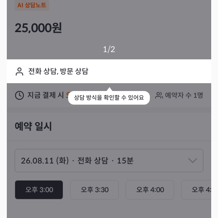
AI 상담노트
25,000
원
1
/2
전화 상담, 방문 상담
지금 결제 시
오늘
상담 가능
예약자 수
1
명
상담 방식을 확인할 수 있어요
예약 일시
오후 3:00
오후 3:30
오후 4:00
오후 4:3