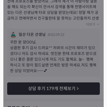
전에 프로포즈를 받았어요. 그래서 제가 이 사람이랑 결혼
을 해도 되는지 확신이 안서서 검색을 통해 천명사이트에 
있는 다은 선생님께 타로 상담을 받았는데요! 정말 제가 궁
금하고 연애하면서 친구들한테 말 못하는 고민들까지 선생
님께 상담받았는데, 시원하게 답해주시고 상담해 주셔서 너
더보기
무 재밌었어요 !! 이번에는 연애 관련해서 상담을 받았지만 
일산 다은 선생님
2022.09.22
직장에서 받는 스트레스도 상담 받고 싶어서 상담받고 받
은 지원금으로 다은샘 또 예약할려고요!! 진짜 다은샘 타로 
귀한 분 
양
OO님,
강추!!!!!!!!!!!
상큼한 후기 감사 드려요^^ 저와의 시간이 재미가 있으
셨다니 저도 감사 하네요. 멋진분 한테 프로포즈 받으셨
으니 좋은 결론 있으시게 저도 기도 할께요. 늘~  행복 
하시고 또 맘이 힘드실땐 언제든 방문 하세요.저도 행복
한 상담 이었어요~~~💕
상담 후기
179
개 전체보기
>