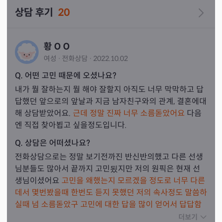
상담 후기
20
황 O O
여성
·
전화
상담
·
2022.10.02
Q. 어떤 고민 때문에 오셨나요?
내가 뭘 잘하는지 뭘 해야 잘할지 아직도 너무 막막하고 답
답했던 앞으로의 앞날과 지금 남자친구와의 관계, 결혼에대
해 상담받았어요. 
근데 정말 진짜 너무 소름돋았어요
 다음
엔 직접 찾아뵙고 싶을정도입니다.
Q. 상담은 어떠셨나요?
전화상담으로는 정말 보기전까진 반신반의했고 다른 선생
님분들도 많아서 끝까지 고민됬지만 저의 원픽은 현재 선
생님이셨어요 
고민을 왜했는지 모르겠을 정도로 너무 다른
데서 몇번봤을때 한번도 듣지 못했던 저의 속사정도 말씀하
실때 넘 소름돋았구 고민에 대한 답을 많이 얻어서 답답함
이 풀렸어요
더보기