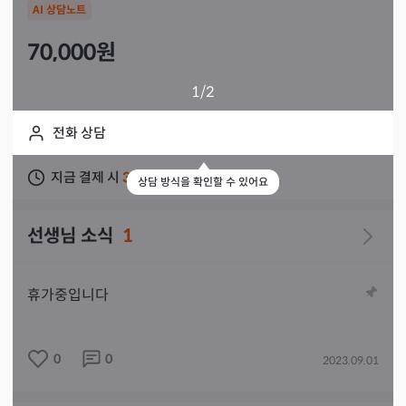
AI 상담노트
70,000
원
1
/2
전화 상담
지금 결제 시
3주 이내
상담 가능
상담 방식을 확인할 수 있어요
선생님 소식
1
휴가중입니다

0
0
2023.09.01