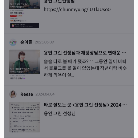
용인 그린선생님
https://chunmyu.ng/jUTlJUso0
순이들
2025.05.09
용인 그린 선생님과 채팅상담으로 연애운 타로 보기
슬슬 타로 볼 때가 됐죠? ^^ 그동안 일이 바빠
서 블로그를 볼 일이 없었는데 작년이랑 비슷
하게 의욕이 살...
Reese
2024.04.04
타로 잘보는 곳 <용인 그린 선생님> 2024 신년운세
용인 그린 선생님