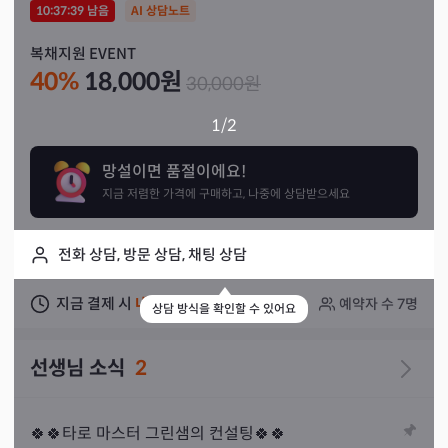
10:37:38
남음
AI 상담노트
복채지원 EVENT
40
%
18,000
원
30,000
원
1
/2
망설이면 품절이에요!
지금 저렴한 가격에 구매하고, 나중에 상담받으세요
전화 상담, 방문 상담, 채팅 상담
지금 결제 시
내일
상담 가능
예약자 수
7
명
상담 방식을 확인할 수 있어요
선생님 소식
2
🍀🍀타로 마스터 그린샘의 컨설팅🍀🍀
