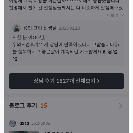
이렇게 계속 이용을 하는걸까? 스스로에게 궁금했습니다. 
천명에서 뵙게 된 선생님들께서는 다 비슷하게 말씀해주셨
어요. 타로보다 신점 사주를 더 믿었는데 오늘 타로를 보면
더보기
서 타로에 대한 생각이 달라지더라구요. 서론이 길었는데
용인 그린 선생님
2023.01.20
요 본론은 선생님께서는 제가 1분기때 이동운이 들어와있
으면서 뽑으신 카드가 돈을 갚아야하는 경우가 있을 수도 
귀한 분 
이
OO님,
있고 직장을 새롭게 옮겨야하는 경우가 있을 수도있다고 그
우와~ 긴후기^^ 제 상담에 만족하셨다니 고맙습니다👍
랬는데요. 맞거든요 직업 상 다른 직장으로 옮기거나 새로
늘 행복하시고 좋은날이 계속되길 기도할게요🙏 🥰🥰
운 곳을 이직해야해서 그 고민으로 상담을 받았던 것도 있
🥰
어요. 그리고 제가 작년 봄에 안좋은 일을 겪어서 갚아야하
는 빛이 있어요. 저는 이 부분에서 이걸 말씀하시네 싶더라
구요. 
선생님께서 처음으로 말씀해주셔서 이 부분에서 소
상담 후기
1827
개 전체보기
>
름 돋았어요.
 그리고 직업을 선택하는 것에 있어서도 선생
님께서 축배와 축제로 비교하셔서 축제가 나온 직업을 선택
해라 하시더라구요. 상담은 15분간 받아서 말씀 중간에 끊
블로그 후기
15
겼지만 다음에 재상담 한번 받아보고 싶더라구요. 제 개인
적인 의견이였습니다 참고만 해주세요!
0213
2025.09.06