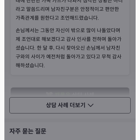
래에 단란한 가족 카드가 나와서 심각한 상황은 아니
되어 상담을 받아보았는데 많은 위안을 받고 긍정의 힘을
라고 말씀드리며 남자친구분은 안정적이고 편안한
얻게 되었으며 이후 타로 상담 자체에 많은 관심을 가지게
가족관계를 원한다고 조언해드렸습니다.
되었다고 말씀하셨습니다.
손님께서는 그동안 자신이 밖으로 많이 나돌았다며
제 조언대로 해보겠다고 감사 인사를 전하며 돌아가
셨습니다. 한 달 후, 다시 찾아오신 손님께서 남자친
구와의 사이가 예전처럼 돌아가고 있다고 무척 감사
해하셨습니다.
재물운
상담 사례
상담 사례
더보기
2년 전 여름, 50대 중후반 남성분이 찾아오셨습니다.
손님께서는 사업 3개를 동시에 시작하려고 계획 중
인데 모두 잘 되었으면 좋겠다고 말씀하시며, 재물운
자주 묻는 질문
이 어떨지 궁금하다고 물어보셨습니다.