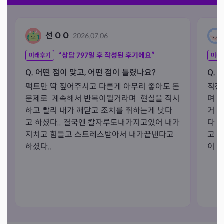
선 O O
2026.07.06
“상담
797
일 후 작성된 후기에요”
미래후기
미래
Q. 어떤 점이 맞고, 어떤 점이 틀렸나요?
Q. 
팩트만 딱 짚어주시고 다른게 아무리 좋아도 돈
직장
문제로  계속해서 반복이될거라며  현실을 직시
며 
하고 빨리 내가 깨닫고 조치를 취하는게 낫다
거 
고 하셨다.. 결국엔 칼자루도내가지고있어 내가
다 
지치고 힘들고 스트레스받아서 내가끝낸다고 
고 
하셨다..
이 