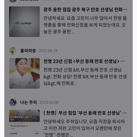
광주 용한 점집 광주 북구 만호 선생님 전화신점 후기
안녕하세요. 요즘 고민이 너무 많아서 천명 플
랫폼을 통해 전화신점을 보게 되었는데요. 오
늘은 광주 용한 ...
율리아쏭
2023.06.19
천명 23년 신점 <부산 동래 만호 선생님> 전화 상담!
천명 23년 신점 &lt;부산 동래 만호 선생님
&gt; 전화 상담! 천명 &lt;부산 동래 만호 선생
님&gt;께 전화로...
나는 주히
2023.06.08
{ 천명} 부산 점집 ‘부산 동래 만호 선생님’ 전화신점 후기
안녕하세오 주히입니닷. 요즘 직장을 퇴사하
고 이런 저런 고민이 있어서 오랜만에 찾은
‘천명’‘ 천명은 ...