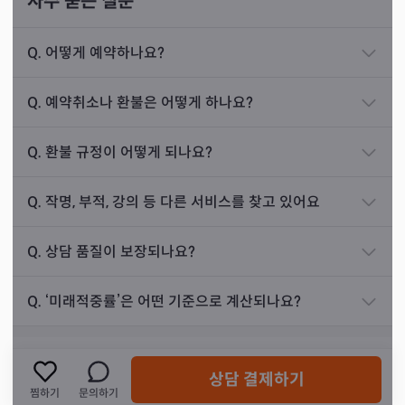
자주 묻는 질문
어보셨습니다. 들어보니 손님의 어머님은 집 터가 좋
지 않은 것 같아서 매매를 고민하시던 상황이었습니
Q.
어떻게 예약하나요?
다.
Q.
예약취소나 환불은 어떻게 하나요?
손님이 말씀해주신 친정 어머니 댁 주소를 적고 보니
신령님께서는 ‘인간으로서의 너는 죽었다, 신제자로서의 너
터가 정말로 좋지 않았습니다. 때문에 손님의 어머니
만 있을 뿐이다’라고 말씀하시며 다른 사람들을 구하라는
Q.
환불 규정이 어떻게 되나요?
는 계속 불면증을 앓고 계셨고 계속 계시면 잔병치레
의미로 만호당이라는 이름을 내려 주셨습니다. 선생님께서
를 하며 병원 신세를 질 일이 많아질 것으로 보였습니
순리를 거스르지 않고 모시고 봉사하는 삶을 살겠다 결심한
Q.
작명, 부적, 강의 등 다른 서비스를 찾고 있어요
다. 그래서 빨리 파시는 것이 좋긴 하겠다고 말씀드렸
순간이었죠.
습니다.
Q.
상담 품질이 보장되나요?
그러나 빨리 팔려고 해도 잘 안 팔리고, 시간을 느긋
하게 갖고 팔아야 할 자리로 보였습니다. 그래서 일단
Q.
‘미래적중률’은 어떤 기준으로 계산되나요?
집은 전세로라도 내 주고 그 집에서 나오길 권해 드리
며 간단한 비방을 알려 드렸습니다. 이후 손님이 연락
을 주셨고, 친정 어머니께서 편히 주무신다며 고맙다
상담 결제하기
찜하기
문의하기
고 말씀하셨습니다.