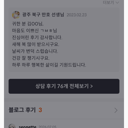
신 분이라는 것이 곳곳에 느껴질 정도로 배려깊게 인격적으
더보기
로 말씀해 주십니다 (공수는 돌려말하시는 것이 아니지만 
광주 북구 만호 선생님
2023.02.23
어투나 방식이 배려깊으세요👍) 좋은 분과 다시 상담 받아 
밤에 완전 꿀잠으로 숙면했습니다 😊
귀한 분 
김
OO님,
마음도 이쁘신 ㄱㅂㅎ님 

진심어린 후기 감사합니다.

새해 복 많이 받으시구요.

날씨가 변덕 스럽습니다.

건강 잘 챙기시구요.

하루 하루 행복한 삶이길 기원드립니다.
상담 후기
76
개 전체보기
>
블로그 후기
3
seonette
2026.07.05