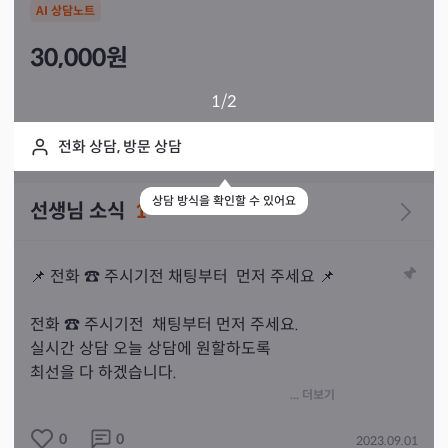
AI 상담노트
30,000
원
1
/2
전화 상담, 방문 상담
상담 방식을 확인할 수 있어요
선생님 소식
1
📌 전화 ☎️ 주시기전 채팅부터  먼저 주세요 📌

전화 ☎️ 주시기전  채팅부터 먼저 주세요.

실시간 상담 오늘 상담에 원할하도록 

최선을 다 하겠습니다.

15분 상담/ 30분 삼담 가능합니다.

... 더보기
올해 운 / 고민상담 하러 오세요.^^~~~🥁

0
0
2023.09.01
상담중 /기도중 /일사중  바로 답변 드리기
