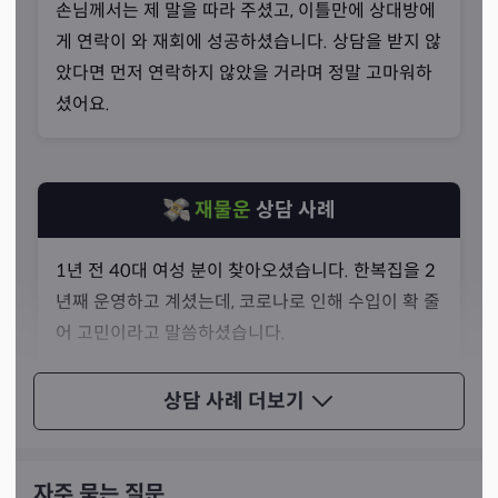
손님께서는 제 말을 따라 주셨고, 이틀만에 상대방에
선생님께서는 신내림을 받은 지 2년도 되지 않은 애동제자
게 연락이 와 재회에 성공하셨습니다. 상담을 받지 않
이십니다. 경력이 길지 않음에도 많은 사람이 선생님에 대
았다면 먼저 연락하지 않았을 거라며 정말 고마워하
한 소문을 듣고 찾아올 정도로 뛰어난 실력을 가지고 계시
셨어요.
죠. 실제로 선생님의 실력은 여느 베테랑 무속인 못지 않습
니다.
재물운
상담 사례
1년 전 40대 여성 분이 찾아오셨습니다. 한복집을 2
년째 운영하고 계셨는데, 코로나로 인해 수입이 확 줄
어 고민이라고 말씀하셨습니다.
점사를 본 뒤, 기존에 진행하던 개량 한복 사업이 아
상담 사례
더보기
니라 예식에 쓰이는 전통 웨딩 한복 사업을 해 보라고
말씀드렸습니다. 어려운 결정이었지만 손님께서는
저를 믿고 빠르게 사업에 변화를 주셨어요.
자주 묻는 질문