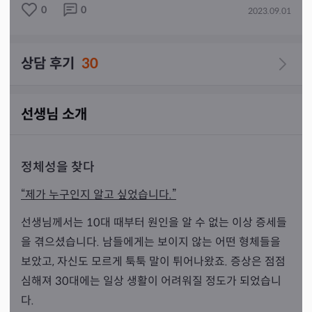
0
0
2023.09.01
❤❤안녕하세요,금령입니다.

천명이외에 개인 방문상담이 많습니다ㅠㅠ

상담 후기
30
당일예약이 어렵습니다. 

하루전 예약해주시면 정말 감사하겄습니다 고객님들ㅠㅠ

선생님 소개
🧡🧡왜 그럴때 있잖아요,..딱히 고민이 없는데도 막연하게 
답답하고 그럴때 신점을 찾게 됩니다. 동네 언니같이 친구
처럼 상담하고있습니다.

정체성을 찾다
“제가 누구인지 알고 싶었습니다.”
💛💛저는 사주나 명리를 할 줄 모릅니다. 줄줄 읊어서 하
선생님께서는 10대 때부터 원인을 알 수 없는 이상 증세들
는 점사 안봅니다. 보이는거 말해봐 하는분들 ..그럼 저희 
을 겪으셨습니다. 남들에게는 보이지 않는 어떤 형체들을
어른들께서도 아무말 안하셔요 ㅠㅠ

보았고, 자신도 모르게 툭툭 말이 튀어나왔죠. 증상은 점점
심해져 30대에는 일상 생활이 어려워질 정도가 되었습니
⚠️⚠️죄송합니다 재회운은 안봅니다.❌️

다.