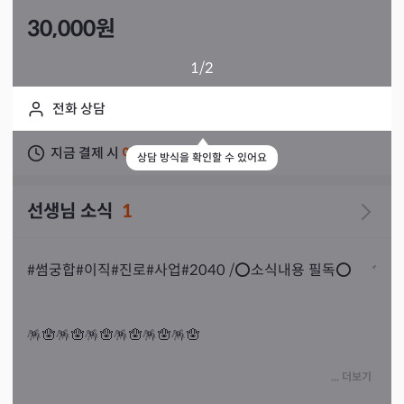
30,000
원
1
/2
전화 상담
지금 결제 시
이틀 뒤
상담 가능
상담 방식을 확인할 수 있어요
선생님 소식
1
#썸궁합#이직#진로#사업#2040 /⭕️소식내용 필독⭕️

🪅🪬🪅🪬🪅🪬🪅🪬🪅🪬🪅🪬

... 더보기
🌈예약 가능 시간: 오전 11:00~ 23:30입니다🌈
