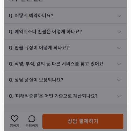
그렇게 해가 바뀌고 수익이 점점 늘어나기 시작했습
니다. 6개월 정도 지나자 예약 없이는 손님을 못 받을
Q.
어떻게 예약하나요?
정도로 바빠졌다는 연락을 주셨어요.
선생님의 신어머니께서는 25년 동안 무속인으로서 살아오
Q.
예약취소나 환불은 어떻게 하나요?
며 단 한 명의 제자밖에 인정하지 않으셨습니다. 그 한 명이
바로 선생님이시죠. 몇 년에 한 번 나올까 말까 한 재능이라
Q.
환불 규정이 어떻게 되나요?
진로운
상담 사례
는 이야기를 듣기도 하셨습니다.
Q.
작명, 부적, 강의 등 다른 서비스를 찾고 있어요
8개월 전 30대 여성 분이 찾아오셨습니다. 어렸을 때
부터 내면의 상처가 많았고, 대학도 결혼도 부모님이
Q.
상담 품질이 보장되나요?
시키는 대로 결정하며 살아온 분이셨어요.
다행히도 좋은 남편을 만나 조금은 해방된 상황이었
Q.
‘미래적중률’은 어떤 기준으로 계산되나요?
고, 제대로 된 자신의 진로를 찾고 싶다고 말씀하셨습
니다. 미술에 관심이 많아졌다고 하셨는데, 마침 민화
를 해야 한다는 점사가 나왔어요. 손님께서는 서양화
상담 결제하기
쪽에 관심을 가지고 있었다며 조금은 믿지 못하는 눈
찜하기
문의하기