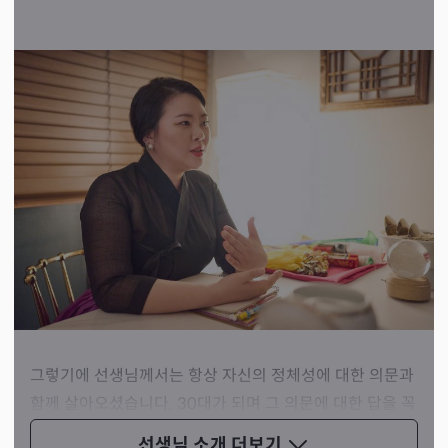
재회가 될 일 같으면점보기도 전에 재회됩니다⭕️

희망고문 놉‼️‼️

듣기 좋은 소리만 하지 않습니다 😱😱

마음 열고 오세요  :-)

그래야 돈 안날리시는겁니다🫶
그렇기에 선생님께서는 항상 자신의 정체성에 대한 의문과
함께 살아오셨습니다. 30대가 되며 그 의문에 대한 답을 꼭
찾아야만 했고, 사방팔방으로 헤매던 중 지금의 신어머니를
선생님 소개
더보기