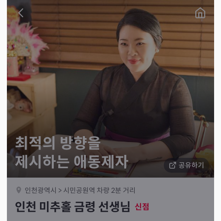
최적의 방향을
제시하는 애동제자
공유하기
인천광역시 > 시민공원역 차량 2분 거리
인천 미추홀 금령 선생님
신점